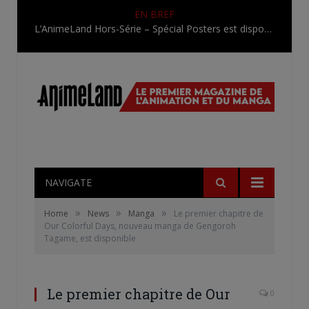
EN BREF
L’AnimeLand Hors-Série – Spécial Posters est disponible !
NAVIGATE
»
»
»
Home
News
Manga
Le premier chapitre de
Our Colorful Days, nouveau manga de Gengoroh
Tagame, est disponible
Le premier chapitre de Our
0