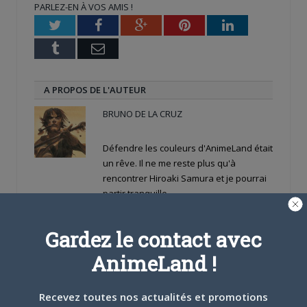
PARLEZ-EN À VOS AMIS !
fenêtre)
fenêtre)
nouvelle
fenêtre)
Twitter
Facebook
Google+
Pinterest
LinkedIn
Tumblr
Email
A PROPOS DE L'AUTEUR
BRUNO DE LA CRUZ
Défendre les couleurs d'AnimeLand était
un rêve. Il ne me reste plus qu'à
rencontrer Hiroaki Samura et je pourrai
partir tranquille.
ARTICLES LIÉS
Gardez le contact avec
AnimeLand !
Recevez toutes nos actualités et promotions