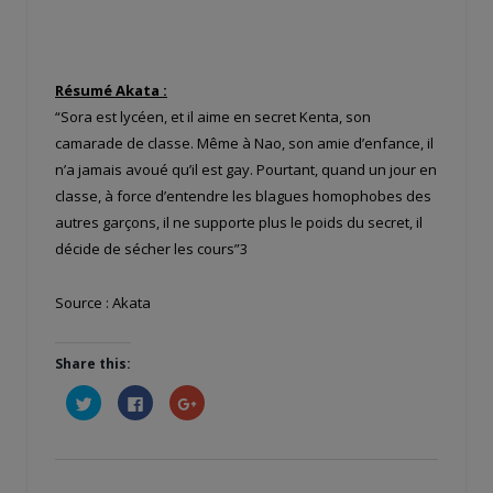
Résumé Akata :
“Sora est lycéen, et il aime en secret Kenta, son
camarade de classe. Même à Nao, son amie d’enfance, il
n’a jamais avoué qu’il est gay. Pourtant, quand un jour en
classe, à force d’entendre les blagues homophobes des
autres garçons, il ne supporte plus le poids du secret, il
décide de sécher les cours”3
Source : Akata
Share this:
Cliquez
Cliquez
Cliquez
pour
pour
pour
partager
partager
partager
sur
sur
sur
Twitter(ouvre
Facebook(ouvre
Google+
dans
dans
(ouvre
une
une
dans
nouvelle
nouvelle
une