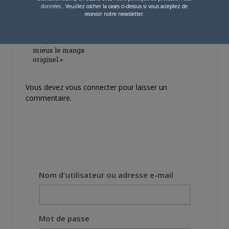
données
. Veuillez cocher la cases ci-dessus si vous acceptez de
[Entretien] Mokochan : «
recevoir notre newsletter.
Lors des prémices du
projet, il était déjà
demandé de suivre au
mieux le manga
originel.»
Vous devez
vous connecter
pour laisser un
commentaire.
Nom d'utilisateur ou adresse e-mail
Mot de passe