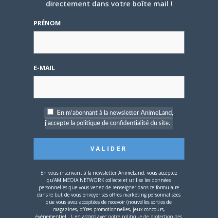
directement dans votre boîte mail !
5 AOÛT 2026
0
L’AnimeLand Hors-Série
PRÉNOM
– Spécial Posters est
disponible !
E-MAIL
4 AOÛT 2026
0
En m'abonnant à la newsletter AnimeLand,
j'accepte la politique de confidentialité du site.
Une nouvelle série TV
Digimon en préparation
pour 2027
En vous inscrivant à la newsletter AnimeLand, vous acceptez
qu'AM MEDIA NETWORK collecte et utilise les données
personnelles que vous venez de renseigner dans ce formulaire
dans le but de vous envoyer ses offres marketing personnalisées
que vous avez acceptées de recevoir (nouvelles sorties de
magazines, offres promotionnelles, jeux-concours,
événementiel...), en accord avec
notre politique de protection des
4 JUILLET 2026
0