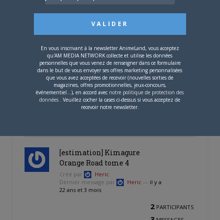
yoshizumifan
—
il y a 22 ans et 3 mois
0
PARTICIPANTS
1
MESSAGES
En vous inscrivant à la newsletter AnimeLand, vous acceptez
qu'AM MEDIA NETWORK collecte et utilise les données
racaille blues
personnelles que vous venez de renseigner dans ce formulaire
dans le but de vous envoyer ses offres marketing personnalisées
Créé par
Kuronoe
que vous avez acceptées de recevoir (nouvelles sorties de
Dernier message par
Kuronoe
—
il
magazines, offres promotionnelles, jeux-concours,
y a 22 ans et 3 mois
événementiel...), en accord avec
notre politique de protection des
données
. Veuillez cocher la cases ci-dessus si vous acceptez de
0
recevoir notre newsletter.
PARTICIPANTS
1
MESSAGES
[estimation] Kimagure
Orange Road tome 4
Créé par
Heric
Dernier message par
Heric
—
il y a
22 ans et 3 mois
2
PARTICIPANTS
3
MESSAGES