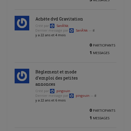
Achète dvd Gravitation
Créé par
SanÃ¼k
Dernier message par
SanÃ¼k
—
il
y a 22 ans et 4 mois
0
PARTICIPANTS
1
MESSAGES
Règlement et mode
d’emploi des petites
annonces
Créé par
pingouin
Dernier message par
pingouin
—
il
y a 22 ans et 6 mois
0
PARTICIPANTS
1
MESSAGES