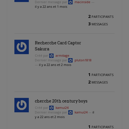
Dernier message par
macinside
—
il y a 22 ans et 1 mois
2
PARTICIPANTS
3
MESSAGES
Recherche Card Captor
Sakura
Créé par
armitage
Dernier message par
pluton1818
—
il y a 22 ans et 2 mois
1
PARTICIPANTS
2
MESSAGES
cherche 20th century boys
Créé par
kamui24
Dernier message par
kamui24
—
il
y a 22 ans et 2 mois
1
PARTICIPANTS