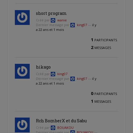
short program
Créé par
wanie
Dernier message par
king07
—
il y
a 22 ans et 1 mois
1
PARTICIPANTS
2
MESSAGES
hikago
Créé par
king07
Dernier message par
king07
—
il y
a 22 ans et 1 mois
0
PARTICIPANTS
1
MESSAGES
Rch BomberX et du Sabu
Créé par
BOUAKOU
Dernier message par
BOUAKOU
—