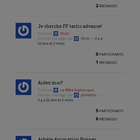
2
MESSAGES
Je cherche FF tactic advance!
Créé par
Micki
Dernier message par
Micki
—
il y a
22 ans et 2 mois
0
PARTICIPANTS
1
MESSAGES
Aidez moi!!
Créé par
La fÃ©e Euphorique
Dernier message par
phildefer
—
il y a 22 ans et 2 mois
5
PARTICIPANTS
6
MESSAGES
Achète Animation Runner