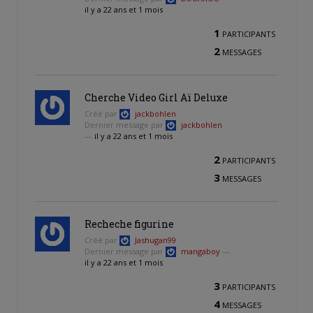
il y a 22 ans et 1 mois
1
PARTICIPANTS
2
MESSAGES
Cherche Video Girl Aï Deluxe
Créé par
jackbohlen
Dernier message par
jackbohlen
—
il y a 22 ans et 1 mois
2
PARTICIPANTS
3
MESSAGES
Recheche figurine
Créé par
Jashugan99
Dernier message par
mangaboy
—
il y a 22 ans et 1 mois
3
PARTICIPANTS
4
MESSAGES