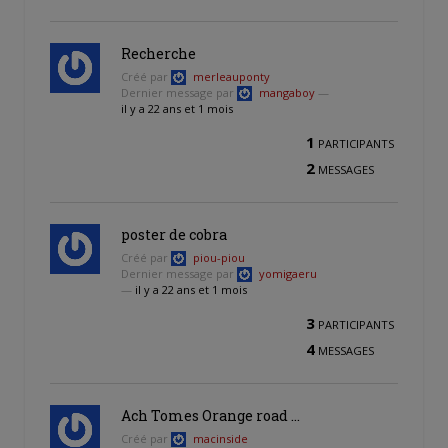
Recherche
Créé par
merleauponty
Dernier message par
mangaboy
—
il y a 22 ans et 1 mois
1
PARTICIPANTS
2
MESSAGES
poster de cobra
Créé par
piou-piou
Dernier message par
yomigaeru
—
il y a 22 ans et 1 mois
3
PARTICIPANTS
4
MESSAGES
Ach Tomes Orange road …
Créé par
macinside