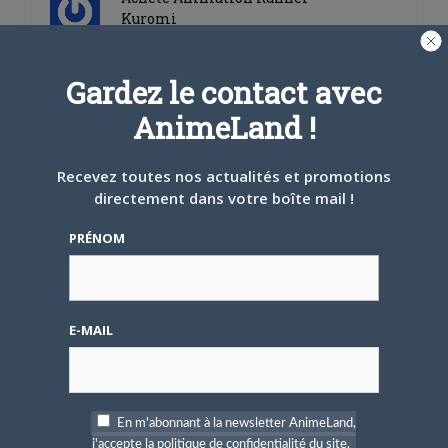
Kuromi
Créé par
BeyondTheGrave
Dernier message par
BeyondTheGrave
—
il y a 22 ans et 3
Gardez le contact avec
mois
AnimeLand !
0
PARTICIPANTS
1
MESSAGES
Recevez toutes nos actualités et promotions
directement dans votre boîte mail !
Achète Enfer et Paradis
PRÉNOM
Créé par
foom
Dernier message par
foom
—
il y a
22 ans et 3 mois
0
PARTICIPANTS
1
E-MAIL
MESSAGES
rachete ikkyu
Créé par
yoshizumifan
En m'abonnant à la newsletter AnimeLand,
Dernier message par
j'accepte la politique de confidentialité du site.