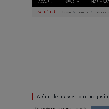
ACCUEIL
NEWS
NOS MAGA
»
»
VOUS ÊTES À :
Home
Forums
Petites a
Achat de masse pour magasin
Affichage de 1 message (sur 1 au total)