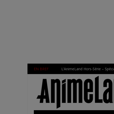
EN BREF
L’AnimeLand Hors-Série – Spécia