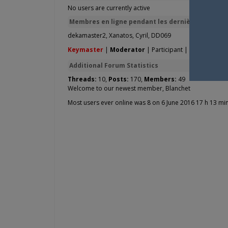
No users are currently active
Membres en ligne pendant les dernières 24 heure
dekamaster2
,
Xanatos
,
Cyril
,
DD069
Keymaster
|
Moderator
|
Participant
|
Spectator
|
B
Additional Forum Statistics
Threads:
10,
Posts:
170,
Members:
49
Welcome to our newest member,
Blanchet
Most users ever online was 8 on 6 June 2016 17 h 13 mi