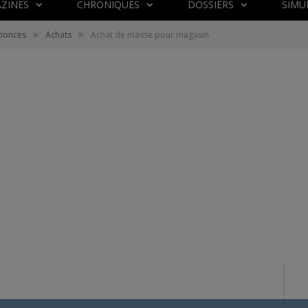
ZINES
CHRONIQUES
DOSSIERS
SIMU
»
»
nnonces
Achats
Achat de masse pour magasin