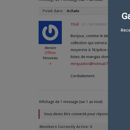
Posté dans :
Achats
G
Youl
LE
1 SEPTEMBRE 2013 À 20 H 28
Rece
Bonjour, comme le titre l'indique,
collection qui servira pour notre
Membre
moyenne à 1€/pièce (pouvant aller
Offline
listes de mangas dont vous voule
Nouveau
minipadov@hotmail.fr
★
Cordialement.
Affichage de 1 message (sur 1 au total)
Vous devez être connecté pour répondre à ce sujet.
Members Currently Active: 0