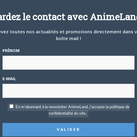
ardez le contact avec AnimeLand
#158470
 MIN
vez toutes nos actualités et promotions directement dans 
 j'achète de gros lots de mangas afin de compléter notre
boîte mail !
 futur magasin. Ainsi nous achetons des mangas d'occasion en
PRÉNOM
 jusqu'à 1.5€ pour les rares). N'hésitez pas à envoyer vos
z vous débarrasser sur l'adresse suivante :
E-MAIL
En m'abonnant à la newsletter AnimeLand, j'accepte la politique de
confidentialité du site.