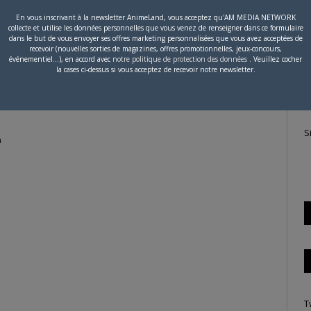
En vous inscrivant à la newsletter AnimeLand, vous acceptez qu'AM MEDIA NETWORK
collecte et utilise les données personnelles que vous venez de renseigner dans ce formulaire
s : 4
P
dans le but de vous envoyer ses offres marketing personnalisées que vous avez acceptées de
recevoir (nouvelles sorties de magazines, offres promotionnelles, jeux-concours,
c
événementiel...), en accord avec
notre politique de protection des données
. Veuillez cocher
locked
la cases ci-dessus si vous acceptez de recevoir notre newsletter.
S
n
T