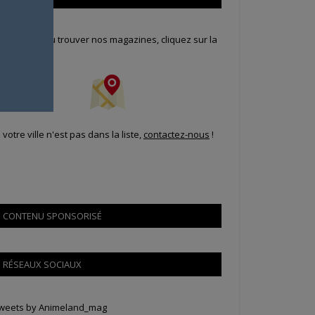
our savoir où trouver nos magazines, cliquez sur la
arte !
i votre ville n'est pas dans la liste,
contactez-nous
!
CONTENU SPONSORISÉ
RÉSEAUX SOCIAUX
weets by Animeland_mag