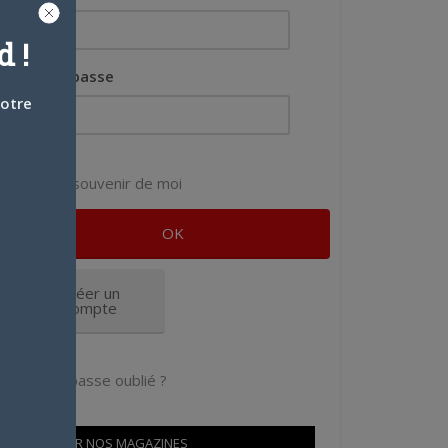
 !
Mot de passe
votre
Se souvenir de moi
Créer un
compte
Mot de passe oublié ?
OÙ TROUVER NOS MAGAZINES