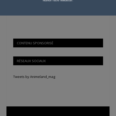
recevoir notre newsletter.
Si votre ville n'est pas dans la liste,
contactez-nous
!
CONTENU SPONSORISÉ
RÉSEAUX SOCIAUX
Tweets by Animeland_mag