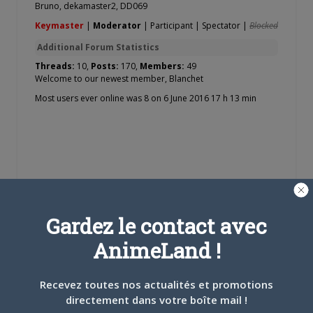
Bruno
,
dekamaster2
,
DD069
Keymaster
|
Moderator
|
Participant
|
Spectator
|
Blocked
Additional Forum Statistics
Threads:
10,
Posts:
170,
Members:
49
Welcome to our newest member,
Blanchet
Most users ever online was 8 on 6 June 2016 17 h 13 min
Nom d'utilisateur ou adresse e-mail
Gardez le contact avec
AnimeLand !
Mot de passe
Recevez toutes nos actualités et promotions
directement dans votre boîte mail !