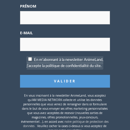
PRÉNOM
Se souvenir de moi
Créer un
E-MAIL
compte
En m'abonnant à la newsletter AnimeLand,
Mot de passe oublié ?
j'accepte la politique de confidentialité du site.
OÙ TROUVER NOS MAGAZINES
En vous inscrivant à la newsletter AnimeLand, vous acceptez
qu'AM MEDIA NETWORK collecte et utilise les données
personnelles que vous venez de renseigner dans ce formulaire
Pour savoir où trouver nos magazines, cliquez sur la
dans le but de vous envoyer ses offres marketing personnalisées
carte !
que vous avez acceptées de recevoir (nouvelles sorties de
magazines, offres promotionnelles, jeux-concours,
événementiel...), en accord avec
notre politique de protection des
données
. Veuillez cocher la cases ci-dessus si vous acceptez de