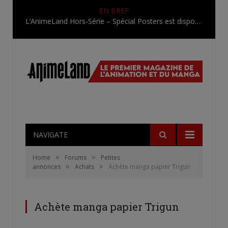
EN BREF
L’AnimeLand Hors-Série – Spécial Posters est disponible !
NAVIGATE
»
»
Home
Forums
Petites
»
»
annonces
Achats
Achète manga papier Trigun
Achète manga papier Trigun