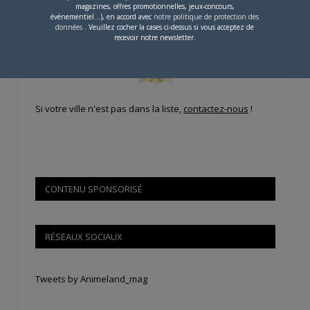
magazines, offres promotionnelles, jeux-concours,
Pour savoir où trouver nos magazines, cliquez sur la
événementiel...), en accord avec
notre politique de protection des
carte !
données
. Veuillez cocher la cases ci-dessus si vous acceptez de
recevoir notre newsletter.
Si votre ville n'est pas dans la liste,
contactez-nous
!
CONTENU SPONSORISÉ
RÉSEAUX SOCIAUX
Tweets by Animeland_mag