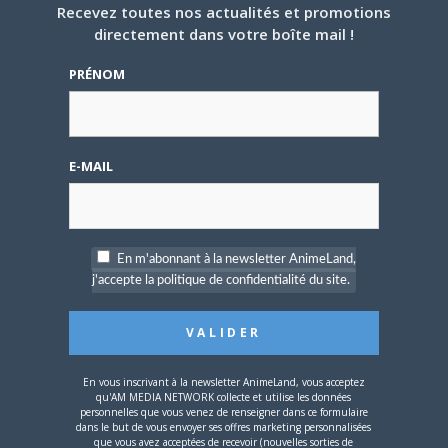
Recevez toutes nos actualités et promotions
Mot de passe
directement dans votre boîte mail !
PRÉNOM
E-MAIL
Se souvenir de moi
Créer un
compte
En m'abonnant à la newsletter AnimeLand,
j'accepte la politique de confidentialité du site.
Mot de passe oublié ?
En vous inscrivant à la newsletter AnimeLand, vous acceptez
qu'AM MEDIA NETWORK collecte et utilise les données
OÙ TROUVER NOS MAGAZINES
personnelles que vous venez de renseigner dans ce formulaire
dans le but de vous envoyer ses offres marketing personnalisées
que vous avez acceptées de recevoir (nouvelles sorties de