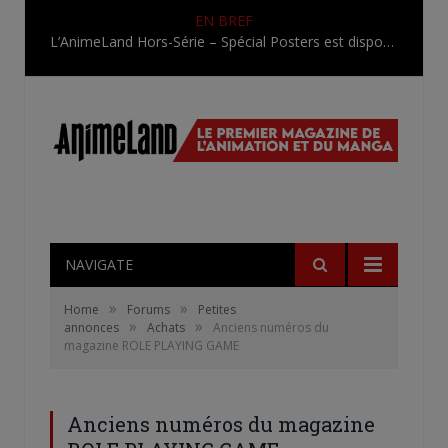
EN BREF
L’AnimeLand Hors-Série – Spécial Posters est disponible !
NAVIGATE
»
»
Home
Forums
Petites
»
»
annonces
Achats
Anciens numéros du
magazine ROLE PLAYING GAME
Anciens numéros du magazine