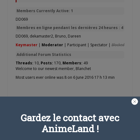
Members Currently Active: 1
DD069
Membres en ligne pendant les dernières 24 heures : 4
DD069
,
dekamaster2
,
Bruno
,
Dareen
Keymaster
|
Moderator
|
Participant
|
Spectator
|
Blocked
Additional Forum Statistics
Threads:
10,
Posts:
170,
Members:
49
Welcome to our newest member,
Blanchet
Most users ever online was 8 on 6 June 2016 17 h 13 min
Gardez le contact avec
Nom d'utilisateur ou adresse e-mail
AnimeLand !