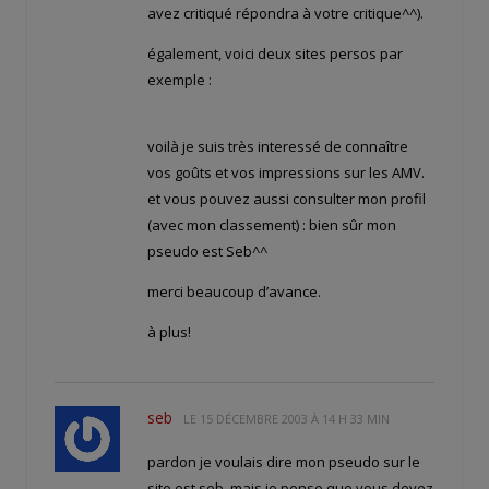
avez critiqué répondra à votre critique^^).
également, voici deux sites persos par
exemple :
voilà je suis très interessé de connaître
vos goûts et vos impressions sur les AMV.
et vous pouvez aussi consulter mon profil
(avec mon classement) : bien sûr mon
pseudo est Seb^^
merci beaucoup d’avance.
à plus!
seb
LE
15 DÉCEMBRE 2003 À 14 H 33 MIN
pardon je voulais dire mon pseudo sur le
site est seb, mais je pense que vous devez