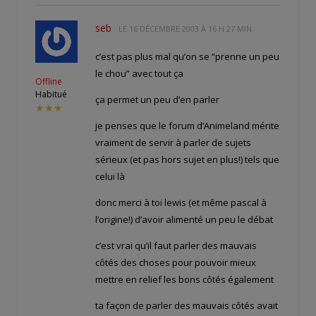
seb
LE
16 DÉCEMBRE 2003 À 16 H 27 MIN
c’est pas plus mal qu’on se “prenne un peu
le chou” avec tout ça
Offline
Habitué
ça permet un peu d’en parler
★★★
je penses que le forum d’Animeland mérite
vraiment de servir à parler de sujets
sérieux (et pas hors sujet en plus!) tels que
celui là
donc merci à toi lewis (et même pascal à
l’origine!) d’avoir alimenté un peu le débat
c’est vrai qu’il faut parler des mauvais
côtés des choses pour pouvoir mieux
mettre en relief les bons côtés également
ta façon de parler des mauvais côtés avait