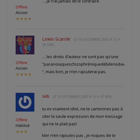
… je n’ai jamais dit le contraire.
Offline
Ancien
★★★★
Lewis-Scarole
LE
16 DÉCEMBRE 2003 À 13 H
59 MIN
… les droits d’auteur ne sont pas qu’une
Offline
“paranoiaqueschizophréniquedébileriedavarecar
Ancien
“, mais bon, je n’en rajouterai pas.
★★★★
seb
LE
16 DÉCEMBRE 2003 À 15 H 47 MIN
tu es vraiment idiot, ne te cantonnes pas à
citer la seule expression de mon message
Offline
qui ne te plait pas!
Habitué
★★★
kler n’en rajoutes pas , je risques de te