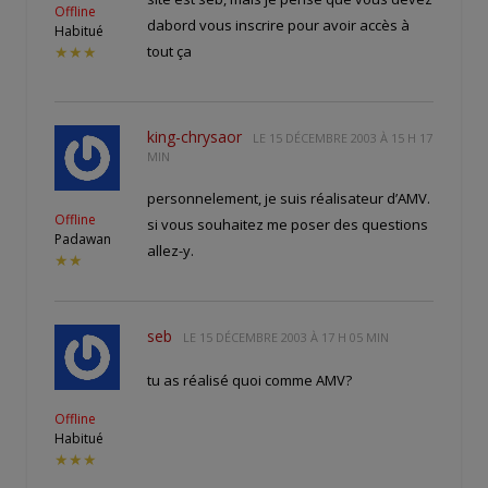
Offline
dabord vous inscrire pour avoir accès à
Habitué
tout ça
★★★
king-chrysaor
LE
15 DÉCEMBRE 2003 À 15 H 17
MIN
personnelement, je suis réalisateur d’AMV.
Offline
si vous souhaitez me poser des questions
Padawan
allez-y.
★★
seb
LE
15 DÉCEMBRE 2003 À 17 H 05 MIN
tu as réalisé quoi comme AMV?
Offline
Habitué
★★★