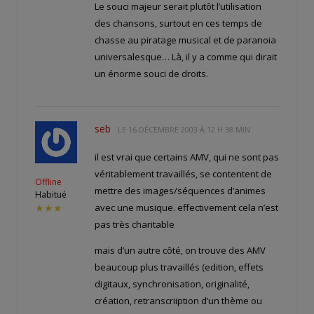
Le souci majeur serait plutôt l’utilisation
des chansons, surtout en ces temps de
chasse au piratage musical et de paranoia
universalesque… Là, il y a comme qui dirait
un énorme souci de droits.
seb
LE
16 DÉCEMBRE 2003 À 12 H 38 MIN
il est vrai que certains AMV, qui ne sont pas
véritablement travaillés, se contentent de
Offline
mettre des images/séquences d’animes
Habitué
avec une musique. effectivement cela n’est
★★★
pas très charitable
mais d’un autre côté, on trouve des AMV
beaucoup plus travaillés (edition, effets
digitaux, synchronisation, originalité,
création, retranscriiption d’un thème ou