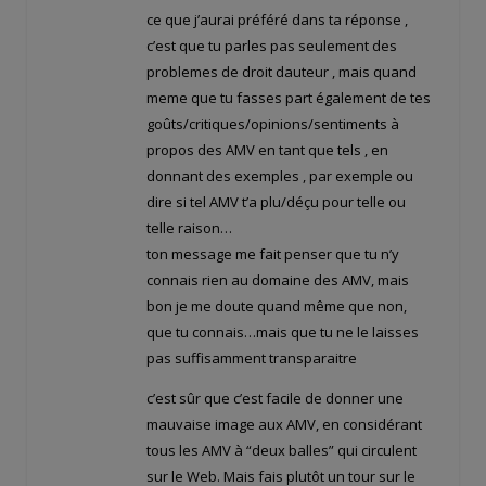
ce que j’aurai préféré dans ta réponse ,
c’est que tu parles pas seulement des
problemes de droit dauteur , mais quand
meme que tu fasses part également de tes
goûts/critiques/opinions/sentiments à
propos des AMV en tant que tels , en
donnant des exemples , par exemple ou
dire si tel AMV t’a plu/déçu pour telle ou
telle raison…
ton message me fait penser que tu n’y
connais rien au domaine des AMV, mais
bon je me doute quand même que non,
que tu connais…mais que tu ne le laisses
pas suffisamment transparaitre
c’est sûr que c’est facile de donner une
mauvaise image aux AMV, en considérant
tous les AMV à “deux balles” qui circulent
sur le Web. Mais fais plutôt un tour sur le