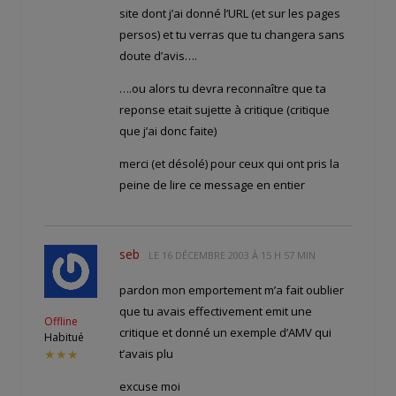
site dont j’ai donné l’URL (et sur les pages
persos) et tu verras que tu changera sans
doute d’avis….
….ou alors tu devra reconnaître que ta
reponse etait sujette à critique (critique
que j’ai donc faite)
merci (et désolé) pour ceux qui ont pris la
peine de lire ce message en entier
seb
LE
16 DÉCEMBRE 2003 À 15 H 57 MIN
pardon mon emportement m’a fait oublier
que tu avais effectivement emit une
Offline
critique et donné un exemple d’AMV qui
Habitué
t’avais plu
★★★
excuse moi