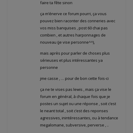
faire ta fête sinon
ça m’énerve ce forum pourri, ça vous
pouvez bien raconter des conneries avec
vos miss banquises , post 60 chai pas
combien , et autres harponnages de
nouveau (je vise personne^^),
mais après pour parler de choses plus
sérieuses et plus intéressantes ya
personne
jme casse , … pour de bon cette fois-ci
ça ne te vises pas lewis , mais ça vise le
forum en général, à chaque fois que je
postes un sujet ou une réponse , soit c’est
le neant total , soit c’est des reponses
agressives, inintéressantes, ou à tendance
megalomane, subversive, perverse , ..