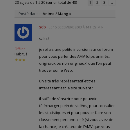
20 sujets de 1 à 20 (sur un total de 48)
1
2
3
→
Posté dans :
Anime / Manga
seb
LE
15 DÉCEMBRE 2003 À 14 H 29 MIN
salut!
Offline
je refais une petite incursion sur ce forum
Habitué
pour vous parler des AMV (clips animés,
★★★
originaux ou non originaux) que l’on peut
trouver sur le Web.
un site très représentatif et très
intéressant est le site suivant :
il suffit de s’inscrire pour pouvoir
télécharger plein de vidéos, pour consulter
les statistiques et pour pouvoir faire son
classement personnalisé (si vous avez de
la chance, le créateur de l’AMV que vous