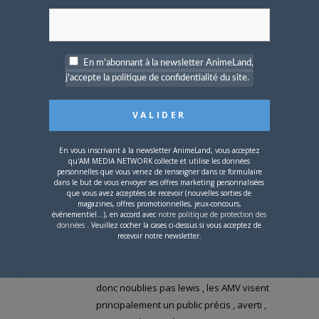
oui je sais c’est encore contre une cupidité
de ce monde : le merchandising à tout va
lol
En m'abonnant à la newsletter AnimeLand,
j'accepte la politique de confidentialité du site.
ps : AMV = travail basé principalement sur
l’informatique –> donc ça paraît quand
même raisonnable que les AMV ne soient
dispo que sur le Web ,car la réalisation
En vous inscrivant à la newsletter AnimeLand, vous acceptez
d’une AMV demande des qualités
qu'AM MEDIA NETWORK collecte et utilise les données
personnelles que vous venez de renseigner dans ce formulaire
d’informaticien , qualités (et passion) que
dans le but de vous envoyer ses offres marketing personnalisées
les internautes ont en partie (tous les
que vous avez acceptées de recevoir (nouvelles sorties de
magazines, offres promotionnelles, jeux-concours,
passionnés d’informatique et de vidéos (+
événementiel...), en accord avec
notre politique de protection des
données
. Veuillez cocher la cases ci-dessus si vous acceptez de
anime + music —> anime music video
recevoir notre newsletter.
réalisés avec des logiciels) sont forcément
tous pour la plupart sur internet.
donc noublies pas lewis , les AMV visent
principalement un public précis , averti ,