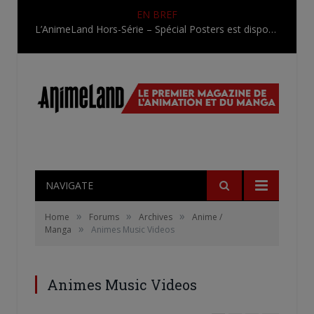
EN BREF
L’AnimeLand Hors-Série – Spécial Posters est disponible !
NAVIGATE
»
»
»
Home
Forums
Archives
Anime /
»
Manga
Animes Music Videos
Animes Music Videos