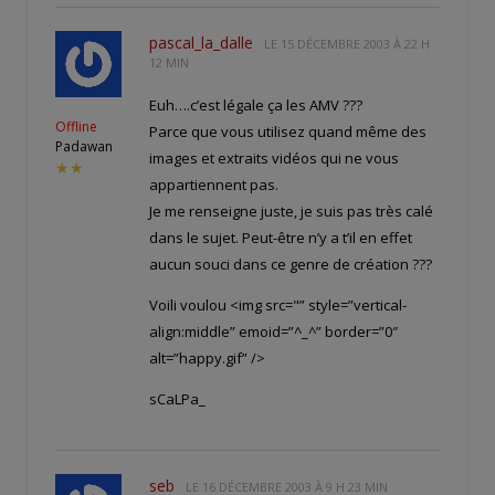
pascal_la_dalle
LE
15 DÉCEMBRE 2003 À 22 H
12 MIN
Euh….c’est légale ça les AMV ???
Offline
Parce que vous utilisez quand même des
Padawan
images et extraits vidéos qui ne vous
★★
appartiennent pas.
Je me renseigne juste, je suis pas très calé
dans le sujet. Peut-être n’y a t’il en effet
aucun souci dans ce genre de création ???
Voili voulou <img src="
” style=”vertical-
align:middle” emoid=”^_^” border=”0″
alt=”happy.gif” />
sCaLPa_
seb
LE
16 DÉCEMBRE 2003 À 9 H 23 MIN