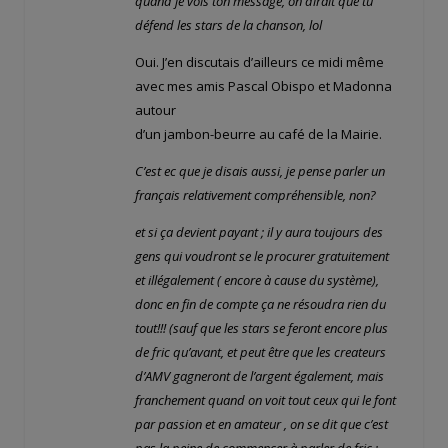
quand je vois ton message, on dirait que tu
défend les stars de la chanson, lol
Oui. J’en discutais d’ailleurs ce midi même
avec mes amis Pascal Obispo et Madonna
autour
d’un jambon-beurre au café de la Mairie.
C’est ec que je disais aussi, je pense parler un
français relativement compréhensible, non?
et si ça devient payant ; il y aura toujours des
gens qui voudront se le procurer gratuitement
et illégalement ( encore à cause du système),
donc en fin de compte ça ne résoudra rien du
tout!!! (sauf que les stars se feront encore plus
de fric qu’avant, et peut être que les createurs
d’AMV gagneront de l’argent également, mais
franchement quand on voit tout ceux qui le font
par passion et en amateur , on se dit que c’est
pas la peine de commencer à parler de fric :