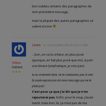
bon oublies certains des paragraphes de
mon précédent message,
mais la plupart des autres paragraphes se
valent encore
Lewis
LE
16 DÉCEMBRE 2003 À 16 H 21 MIN
…bon, on va la refaire, en plus posé
(quoique, en fait plus posé que moi, à part
Offline
une limace lymphatique, je vois pas) :
Habitué
★★★
tu es vraiment idiot, ne te cantonnes pas à citer
la seule expression de mon message qui ne te
plait pas!
C’est pour ça que j’ai dit que je n’en
rajouterai pas.
Enfin, pour le coup, j’avais
menti, mais bon, là, ça n’est pas de ma