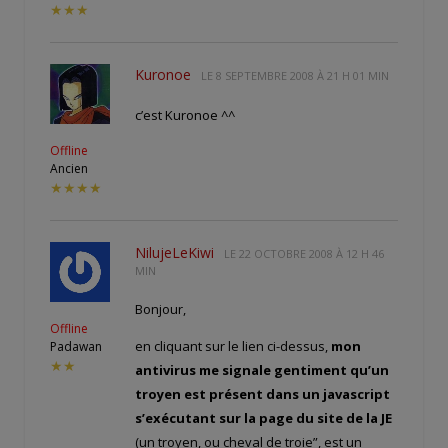
★★★
Kuronoe
LE
8 SEPTEMBRE 2008 À 21 H 01 MIN
c’est Kuronoe ^^
Offline
Ancien
★★★★
NilujeLeKiwi
LE
22 OCTOBRE 2008 À 12 H 46
MIN
Bonjour,
Offline
en cliquant sur le lien ci-dessus,
mon
Padawan
★★
antivirus me signale gentiment qu’un
troyen est présent dans un javascript
s’exécutant sur la page du site de la JE
(un troyen, ou cheval de troie”, est un