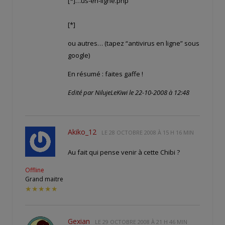
[*]
…us-en-ligne.php
[*]
ou autres… (tapez “antivirus en ligne” sous
google)
En résumé : faites gaffe !
Edité par NilujeLeKiwi le 22-10-2008 à 12:48
Akiko_12
LE
28 OCTOBRE 2008 À 15 H 16 MIN
Au fait qui pense venir à cette Chibi ?
Offline
Grand maitre
★★★★★
Gexian
LE
29 OCTOBRE 2008 À 21 H 46 MIN