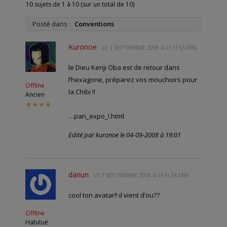
10 sujets de 1 à 10 (sur un total de 10)
Posté dans :
Conventions
Kuronoe
LE
1 SEPTEMBRE 2008 À 23 H 53 MIN
le Dieu Kenji Oba est de retour dans
l’hexagone, préparez vos mouchoirs pour
Offline
la Chibi !!
Ancien
★★★★
…pan_expo_!.html
Edité par kuronoe le 04-09-2008 à 19:01
dariun
LE
7 SEPTEMBRE 2008 À 19 H 54 MIN
cool ton avatar!! il vient d’ou??
Offline
Habitué