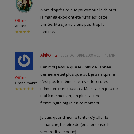
Alors d’après ce que j’ai compris la chibi et
la manga expo ont été “unifiés” cette
Offline
année. Mais je ne viens pas, trop la
Ancien
flemme.
★★★★
Akiko_12
LE
29 OCTOBRE 2008 À 23 H 16 MIN
Ben moi j’avoue que le Chibi de l’année
dernière était plus que bof, je sais que là
Offline
c’est pas le même site, ils referont les
Grand maitre
même erreurs toussa… Mais j’ai un peu de
★★★★★
mal à me motiver, en plus j’ai une
flemmingite aigüe en ce moment.
Je vais quand même tenter d’y aller le
dimanche, histoire de (ou alors juste le
vendredi si je peux).