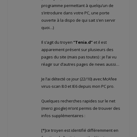
programme permettant à quelqu’un de
s’introduire dans votre PC, une porte
ouverte à la dispo de qui sait s’en servir
quoi…)
Il s’agit du troyen
“Tenia.d”
et il est
apparement présent sur plusieurs des
pages du site (mais pas toutes) : je l’ai vu
réagir sur d’autres pages de news aussi…
Je l’ai détecté ce jour (22/10) avec McAfee
virus-scan 8.0 et IE6 depuis mon PC pro.
Quelques recherches rapides sur le net
(merci google) m’ont permis de trouver des
infos supplémentaires :
[*]ce troyen est identifié différemment en