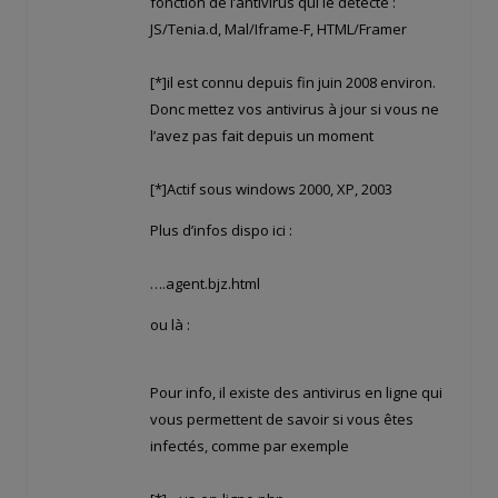
fonction de l’antivirus qui le détecte :
JS/Tenia.d, Mal/Iframe-F, HTML/Framer
[*]il est connu depuis fin juin 2008 environ.
Donc mettez vos antivirus à jour si vous ne
l’avez pas fait depuis un moment
[*]Actif sous windows 2000, XP, 2003
Plus d’infos dispo ici :
….agent.bjz.html
ou là :
Pour info, il existe des antivirus en ligne qui
vous permettent de savoir si vous êtes
infectés, comme par exemple