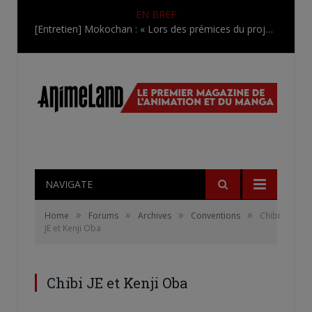
EN BREF
[Entretien] Mokochan : « Lors des prémices du projet, il était déjà demandé de suivre au mieux le manga originel.»
NAVIGATE
»
»
»
»
Home
Forums
Archives
Conventions
Chibi
JE et Kenji Oba
Chibi JE et Kenji Oba