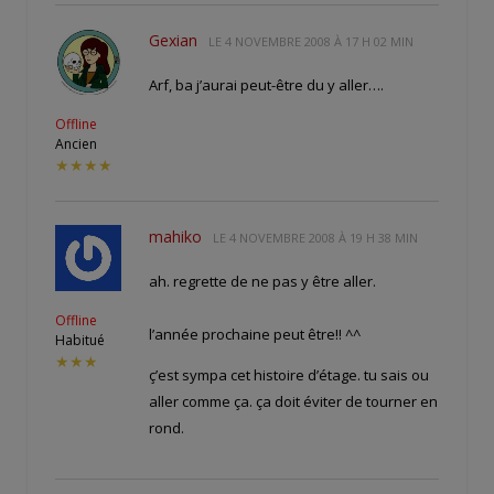
Gexian
LE
4 NOVEMBRE 2008 À 17 H 02 MIN
Arf, ba j’aurai peut-être du y aller….
Offline
Ancien
★★★★
mahiko
LE
4 NOVEMBRE 2008 À 19 H 38 MIN
ah. regrette de ne pas y être aller.
Offline
l’année prochaine peut être!! ^^
Habitué
★★★
ç’est sympa cet histoire d’étage. tu sais ou
aller comme ça. ça doit éviter de tourner en
rond.