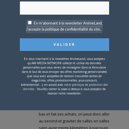
de Yami Yu-Gi !! D’ailleurs 10 minutes après
mon passage, elle était déjà partie o_O !!)
J’ai bien apprécié l’espace jeunes
En m'abonnant à la newsletter AnimeLand,
créateurs, assez développé : on y voit des
j'accepte la politique de confidentialité du site.
choses très sympas.
La convention en elle-même est aussi bien
faite au niveau du plan, avec toutes les
boutiques en rez-de-chaussée, les
En vous inscrivant à la newsletter AnimeLand, vous acceptez
qu'AM MEDIA NETWORK collecte et utilise les données
fanzines et jeux vidéo au premier étage, et
personnelles que vous venez de renseigner dans ce formulaire
dans le but de vous envoyer ses offres marketing personnalisées
toutes les activités dans des salles
que vous avez acceptées de recevoir (nouvelles sorties de
indépendantes au deuxième (salle
magazines, offres promotionnelles, jeux-concours,
événementiel...), en accord avec
notre politique de protection des
musique avec karaoké quasiment
données
. Veuillez cocher la cases ci-dessus si vous acceptez de
permanent, salle d’activité avec les
recevoir notre newsletter.
associations BulleJapon et Tengumi, et
salle de projection). Après avoir tourné en
bas et fait ses achats, on peut donc aller
au second et graviter de salles en salles
sans avoir trente kilomètres à parcourir.