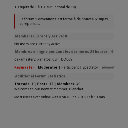
10 sujets de 1 à 10 (sur un total de 10)
Le forum ‘Conventions’ est fermé à de nouveaux sujets
et réponses.
Members Currently Active: 0
No users are currently active
Membres en ligne pendant les dernières 24 heures : 4
dekamaster2
,
Xanatos
,
Cyril
,
DD069
Keymaster
|
Moderator
|
Participant
|
Spectator
|
Blocked
Additional Forum Statistics
Threads:
10,
Posts:
170,
Members:
49
Welcome to our newest member,
Blanchet
Most users ever online was 8 on 6 June 2016 17 h 13 min