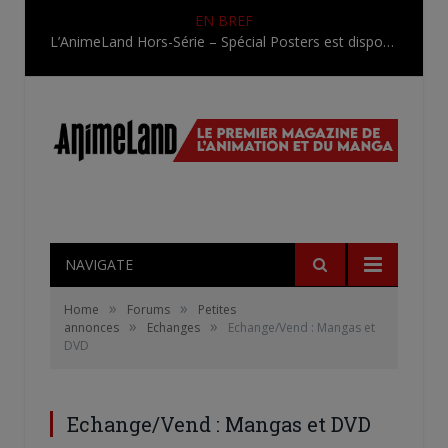
EN BREF
L’AnimeLand Hors-Série – Spécial Posters est disponible !
NAVIGATE
»
»
Home
Forums
Petites
»
»
annonces
Echanges
Echange/Vend : Mangas et
DVD
Echange/Vend : Mangas et DVD