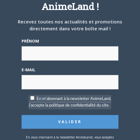
AnimeLand !
Affichage de 1 message (sur 1 au total)
Recevez toutes nos actualités et promotions
directement dans votre boîte mail !
Vous devez être connecté pour répondre à ce sujet.
PRÉNOM
Members Currently Active: 0
No users are currently active
Membres en ligne pendant les dernières 24 heures : 3
E-MAIL
dekamaster2
,
DD069
,
Bruno
Keymaster
|
Moderator
|
Participant
|
Spectator
|
Blocked
Additional Forum Statistics
Threads:
10,
Posts:
170,
Members:
49
En m'abonnant à la newsletter AnimeLand,
Welcome to our newest member,
Blanchet
j'accepte la politique de confidentialité du site.
Most users ever online was 8 on 6 June 2016 17 h 13 min
En vous inscrivant à la newsletter AnimeLand, vous acceptez