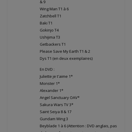
& 9
Wing Man T1 à 6
Zatchbell T1
Baki T1
Gokinjo T4
Ushijima T3
Getbackers T1
Please Save My Earth T1 & 2
Dys T1 (en deux exemplaires)
En DVD :
Juliette je t'aime 1*
Monster 1*
Alexander 1*
Angel Sanctuary OAV*
Sakura Wars TV 3*
Saint Seiya 8 & 17
Gundam Wing 3
Beyblade 1 à 6 (Attention : DVD anglais, pas