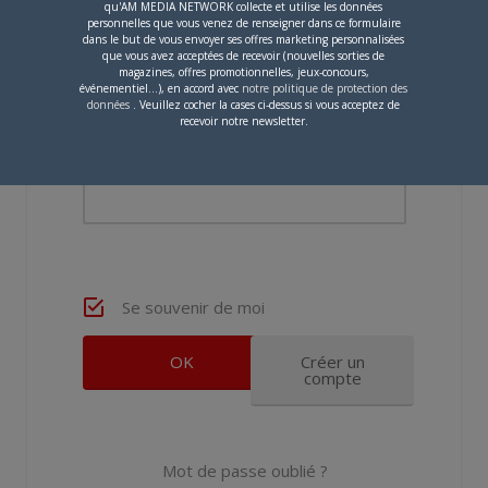
qu'AM MEDIA NETWORK collecte et utilise les données
personnelles que vous venez de renseigner dans ce formulaire
dans le but de vous envoyer ses offres marketing personnalisées
que vous avez acceptées de recevoir (nouvelles sorties de
Nom d'utilisateur ou adresse e-mail
magazines, offres promotionnelles, jeux-concours,
événementiel...), en accord avec
notre politique de protection des
données
. Veuillez cocher la cases ci-dessus si vous acceptez de
recevoir notre newsletter.
Mot de passe
Se souvenir de moi
Créer un
compte
Mot de passe oublié ?