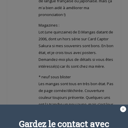
de langue française ou japonaise. mais ça
m'a bien aidé à améliorer ma
prononciation !)
Magazines :
Lot (une quinzaine) de D.Mangas datant de
2006, dont un hors série sur Card Captor
Sakura si mes souvenirs sont bons. En bon
état, et je crois tous avec posters.
Demandez-moi plus de détails si vous êtes
intéressé(s) car ils sont chez ma mère.
* neuf sous blister
Les mangas sont tous en très bon état. Pas
de page cornée/déchirée. Couverture
couleur toujours présente. Quelques uns
ont la tranche un peu jaune, mais c'est leur
seul défaut, j'en ai pris soin
Gardez le contact avec
Merci d'avance aux intéressés ^^