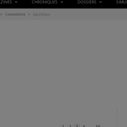
ZINES
CHRONIQUES
DOSSIERS
SIMU
»
»
Conventions
JapanExpo
←
1
2
3
4
…
10
→