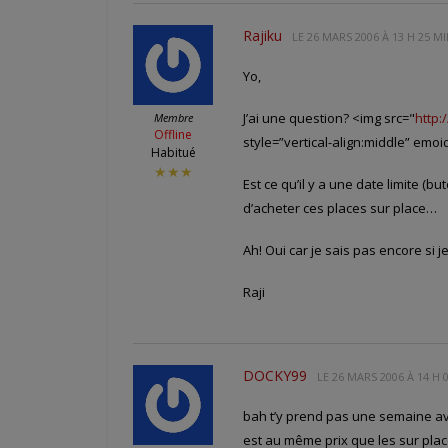
Rajiku
LE
26 MARS 2006 À 13 H 25 M
Yo,
J’ai une question? <img src="
http:
Membre
Offline
style=”vertical-align:middle” emoi
Habitué
★★★
Est ce qu’il y a une date limite (b
d’acheter ces places sur place…
Ah! Oui car je sais pas encore si
Raji
DOCKY99
LE
26 MARS 2006 À 14 H 
bah t’y prend pas une semaine av
est au même prix que les sur pla