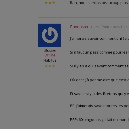
Bah, nous serons beaucoup plus
★★★
Pandasax
LE
28 FÉVRIER 2006 À 17 
J’aimerais savoir comment ont fai
Membre
Si il faut un pass comme pour les
Offline
Habitué
Si il y en a qui savent comment se
★★★
Où c’est ( à par me dire que c’est 
Et savoir si y a des Bretons qui y 
PS: j’aimerais savoir toutes les pe
PSP: 60 pingouins ça fait du mond