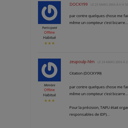
DOCKY99
LE
23 MARS 2006 À 0 H 5
par contre quelques chose me fait
même un compteur c’est bizarre…
Participant
Offline
Habitué
★★★
zeupoulp-hlm
LE
24 MARS 2006 À 2
Citation (DOCKY99)
Membre
par contre quelques chose me fait
Offline
même un compteur c’est bizarre…
Habitué
★★★
Pour la précision, TAIFU était org
responsables de IDP)…