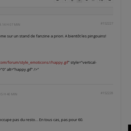
#152227
À 14 H 07 MIN
ême sur un stand de fanzine a priori. A bientôt les pingouins!
com/forum/style_emoticons//happy.gif
” style=”vertical-
”0″ alt=”happy.gif” />”
#152228
15 H 40 MIN
m’occupe pas du resto… En tous cas, pas pour 60.