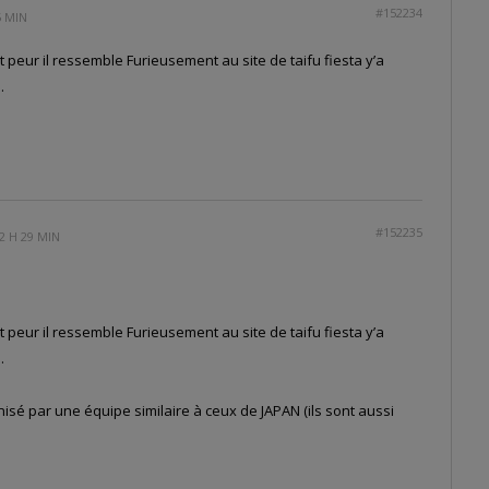
#152234
5 MIN
 peur il ressemble Furieusement au site de taifu fiesta y’a
.
#152235
2 H 29 MIN
 peur il ressemble Furieusement au site de taifu fiesta y’a
.
anisé par une équipe similaire à ceux de JAPAN (ils sont aussi