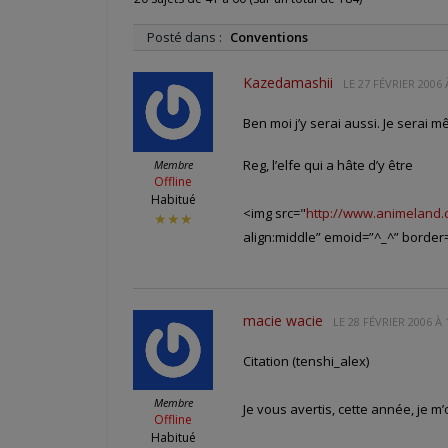
Posté dans :
Conventions
Kazedamashii
LE
27 FÉVRIER 2006 
Ben moi j’y serai aussi. Je serai m
Reg, l’elfe qui a hâte d’y être
Membre
Offline
Habitué
<img src="
http://www.animeland.
★★★
align:middle” emoid=”^_^” border=
macie wacie
LE
28 FÉVRIER 2006 À 
Citation (tenshi_alex)
Membre
Je vous avertis, cette année, je 
Offline
Habitué