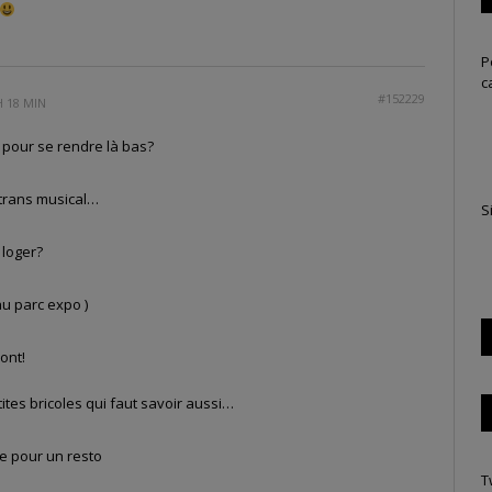
P
c
#152229
H 18 MIN
t pour se rendre là bas?
 trans musical…
S
 loger?
au parc expo )
vont!
tites bricoles qui faut savoir aussi…
e pour un resto
T