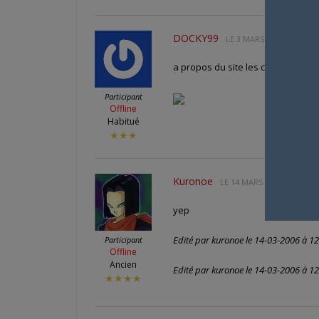
DOCKY99
LE
3 MARS 2006 À 22 H 2
a propos du site les couleurs on c
Participant
Offline
Habitué
★★★
Kuronoe
LE
14 MARS 2006 À 11 H 5
yep
Edité par kuronoe le 14-03-2006 à 12
Participant
Offline
Ancien
Edité par kuronoe le 14-03-2006 à 12
★★★★