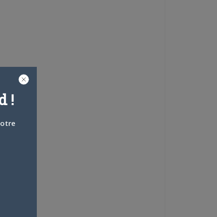
 !
votre