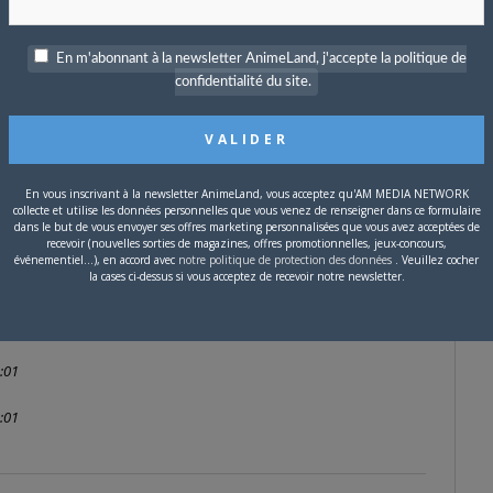
#152232
5 MIN
En m'abonnant à la newsletter AnimeLand, j'accepte la politique de
confidentialité du site.
hangé : fond rouge !!!!
En vous inscrivant à la newsletter AnimeLand, vous acceptez qu'AM MEDIA NETWORK
collecte et utilise les données personnelles que vous venez de renseigner dans ce formulaire
dans le but de vous envoyer ses offres marketing personnalisées que vous avez acceptées de
recevoir (nouvelles sorties de magazines, offres promotionnelles, jeux-concours,
événementiel...), en accord avec
notre politique de protection des données
. Veuillez cocher
#152233
la cases ci-dessus si vous acceptez de recevoir notre newsletter.
3 MIN
:01
:01