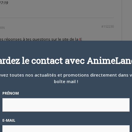
17:19
#152230
MIN
es réponses à tes questions sur le site de la
JE
rendre à la fnac, ils en vendent.
ardez le contact avec AnimeLand
1
vez toutes nos actualités et promotions directement dans 
boîte mail !
#152231
H 55 MIN
PRÉNOM
s le temps que je veux y aller…
E-MAIL