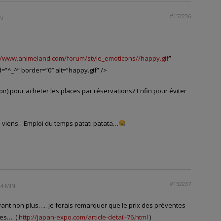
#152236
IN
//www.animeland.com/forum/style_emoticons//happy.gif
”
d=”^_^” border=”0″ alt=”happy.gif” />
utoir) pour acheter les places par réservations? Enfin pour éviter
 je viens…Emploi du temps patati patata…
#152237
04 MIN
ant non plus….. je ferais remarquer que le prix des préventes
ces…. (
http://japan-expo.com/article-detail-76.html
)