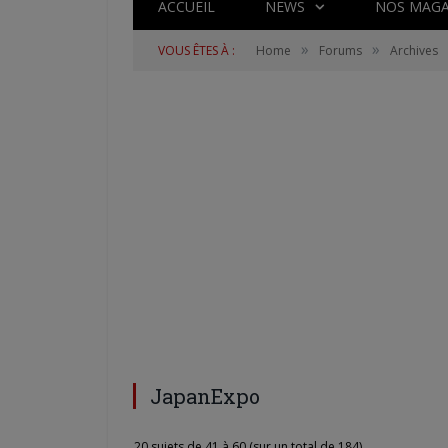
ACCUEIL
NEWS
NOS MAGA
»
»
VOUS ÊTES À :
Home
Forums
Archives
JapanExpo
20 sujets de 41 à 60 (sur un total de 184)