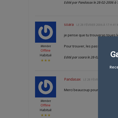
Edité par Pandasax le 28-02-2006 à 
soara
LE
28 FÉVRIER 2006 À 17 H 41 
je pense que tu trouveras toues l
Pour trouver, les pass tu peux te 
Membre
Offline
G
Habitué
Edité par soara le 28-02-2006 à 17:4
★★★
Rece
Pandasax
LE
28 FÉVRIER 2006 À 18 
Merci beaucoup pour l’info, depui
Membre
Offline
Habitué
★★★