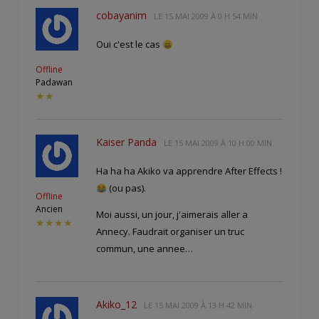
cobayanim
LE
15 MAI 2009 À 0 H 54 MIN
Oui c'est le cas
Offline
Padawan
★★
Kaiser Panda
LE
15 MAI 2009 À 10 H 00 MIN
Ha ha ha Akiko va apprendre After Effects !
(ou pas).
Offline
Ancien
Moi aussi, un jour, j'aimerais aller a
★★★★
Annecy. Faudrait organiser un truc
commun, une annee…
Akiko_12
LE
15 MAI 2009 À 13 H 42 MIN