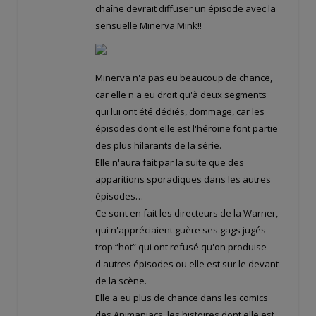
chaîne devrait diffuser un épisode avec la
sensuelle Minerva Mink!!
Minerva n'a pas eu beaucoup de chance,
car elle n'a eu droit qu'à deux segments
qui lui ont été dédiés, dommage, car les
épisodes dont elle est l'héroïne font partie
des plus hilarants de la série.
Elle n'aura fait par la suite que des
apparitions sporadiques dans les autres
épisodes…
Ce sont en fait les directeurs de la Warner,
qui n'appréciaient guère ses gags jugés
trop “hot” qui ont refusé qu'on produise
d'autres épisodes ou elle est sur le devant
de la scène.
Elle a eu plus de chance dans les comics
des Animaniacs, les histoires dont elle est