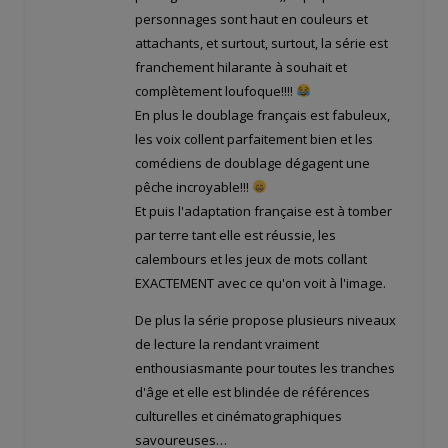
personnages sont haut en couleurs et
attachants, et surtout, surtout, la série est
franchement hilarante à souhait et
complètement loufoque!!!!
En plus le doublage français est fabuleux,
les voix collent parfaitement bien et les
comédiens de doublage dégagent une
pêche incroyable!!!
Et puis l'adaptation française est à tomber
par terre tant elle est réussie, les
calembours et les jeux de mots collant
EXACTEMENT avec ce qu'on voit à l'image.
De plus la série propose plusieurs niveaux
de lecture la rendant vraiment
enthousiasmante pour toutes les tranches
d'âge et elle est blindée de références
culturelles et cinématographiques
savoureuses…