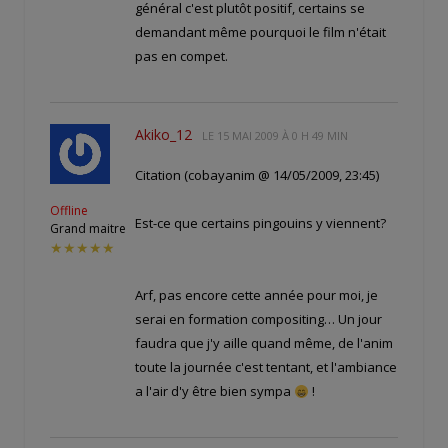
général c'est plutôt positif, certains se
demandant même pourquoi le film n'était
pas en compet.
Akiko_12
LE
15 MAI 2009 À 0 H 49 MIN
Citation (cobayanim @ 14/05/2009, 23:45)
Offline
Est-ce que certains pingouins y viennent?
Grand maitre
★★★★★
Arf, pas encore cette année pour moi, je
serai en formation compositing… Un jour
faudra que j'y aille quand même, de l'anim
toute la journée c'est tentant, et l'ambiance
a l'air d'y être bien sympa
!