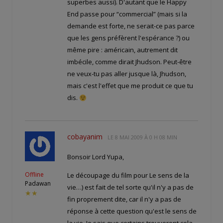
superbes aussi). D'autant que le Happy
End passe pour “commercial” (mais si la
demande est forte, ne serait-ce pas parce
que les gens préfèrent l'espérance ?) ou
même pire : américain, autrement dit
imbécile, comme dirait Jhudson. Peut-être
ne veux-tu pas aller jusque là, Jhudson,
mais c'est l'effet que me produit ce que tu
dis.
cobayanim
LE
8 MAI 2009 À 0 H 08 MIN
Bonsoir Lord Yupa,
Offline
Le découpage du film pour Le sens de la
Padawan
vie…) est fait de tel sorte qu'il n'y a pas de
★★
fin proprement dite, car il n'y a pas de
réponse à cette question qu'est le sens de