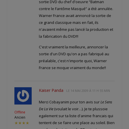
sortie DVD du chef d'oeuvre “Batman
contre le Fantôme Masqué” a été annulée.
Warner France avait annoncé la sortie de
ce grand classique mais en fait, ils
n'avaient même pas lancé la production et
la fabrication du DVD!!!
C'est vraiment la meilleure, annoncer la
sortie d'un DVD qu'on a pas fabriqué au
préalable, c'est n'importe quoi, Warner
France se moque vraiment du monde!!
Kaiser Panda
LE
14 MAI 2009 À 11 H 55 MIN
Merci Cobayanim pour ton avis sur
Le Sens
De La Vie
(voulait le voir…). Je te plussoie
Offline
egalement sur ta liste d'anime francais qui
Ancien
tentent de se faire une place au soleil. Bien
★★★★