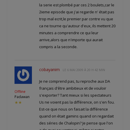
la serie est plombé par ces 2 boulets,car le
2ieme episode que j'ai regarde n' était pas
trop mal ecrit,le premier par contre vu que
ca ne tourne qu'autour d'eux, ils mettent 20
minutes a comprendre ce qui leur
arrive,alors que n'importe qui aurait
compris a la seconde.
cobayanim
LE
6 MAI 2009 À 20 H 42 MIN
Je ne comprend pas, tu reproche aux DA
français d'être ambitieux et de vouloir
Offline
s'exporter? Tant mieux si les spectateurs
Padawan
Us ne voient pas la différence, on s'en fou.
★★
Est-ce que nous on faisait la différence
quand on était gamins quand on regardait
des séries de Chalopin? Je pense que l'on