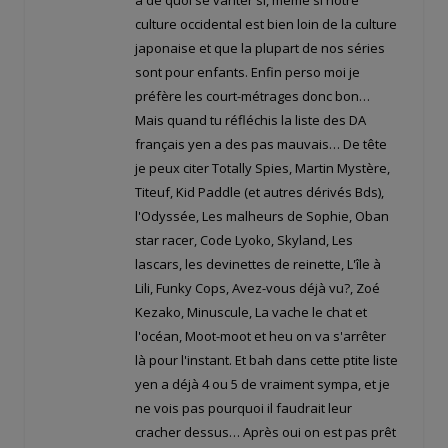
a de quoi se vanter si, même si notre
culture occidental est bien loin de la culture
japonaise et que la plupart de nos séries
sont pour enfants. Enfin perso moi je
préfère les court-métrages donc bon…
Mais quand tu réfléchis la liste des DA
français yen a des pas mauvais… De tête
je peux citer Totally Spies, Martin Mystère,
Titeuf, Kid Paddle (et autres dérivés Bds),
l'Odyssée, Les malheurs de Sophie, Oban
star racer, Code Lyoko, Skyland, Les
lascars, les devinettes de reinette, L'île à
Lili, Funky Cops, Avez-vous déjà vu?, Zoé
Kezako, Minuscule, La vache le chat et
l'océan, Moot-moot et heu on va s'arrêter
là pour l'instant. Et bah dans cette ptite liste
yen a déjà 4 ou 5 de vraiment sympa, et je
ne vois pas pourquoi il faudrait leur
cracher dessus… Après oui on est pas prêt