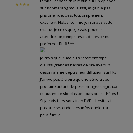
tombé l'espace d'un matin sur un épisode
★★★★
sur boomerang moi aussi, et ça n'a pas
pris une ride, c'est tout simplement
excellent. Hélas, comme je n'ai pas cette
chaine, je crois que je vais pouvoir
attendre longtemps avant de revoir ma
préférée : Rififi ! ^^
Je crois que je me suis rarement tapé
d'aussi grandes barres de rire avec un
dessin animé depuis leur diffusion sur FR3.
J'arrive pas à croire qu'une série ait pu
produire autant de personnages originaux
et autant de skecths toujours aussi drôles !
Si jamais il les sortait en DVD, j'hésiterai
pas une seconde, des infos quelqu'un
peut-être ?