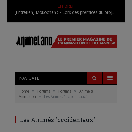
EN BREF
[Entretien] Mokochan : « Lors des prémices du projet, il était déjà demandé de suivre au mieux le manga originel.»
NAVIGATE
»
»
»
Home
Forums
Forums
Anime &
»
Animation
Les Animés "occidentaux"
Les Animés "occidentaux"