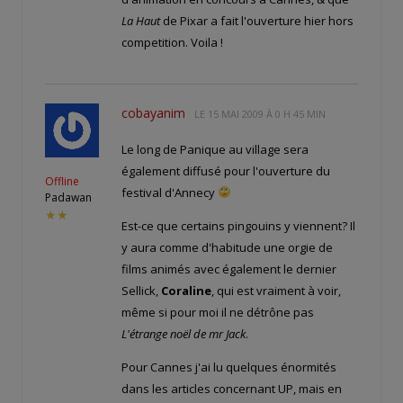
La Haut
de Pixar a fait l'ouverture hier hors
competition. Voila !
cobayanim
LE
15 MAI 2009 À 0 H 45 MIN
Le long de Panique au village sera
également diffusé pour l'ouverture du
Offline
festival d'Annecy
Padawan
★★
Est-ce que certains pingouins y viennent? Il
y aura comme d'habitude une orgie de
films animés avec également le dernier
Sellick,
Coraline
, qui est vraiment à voir,
même si pour moi il ne détrône pas
L'étrange noël de mr Jack
.
Pour Cannes j'ai lu quelques énormités
dans les articles concernant UP, mais en