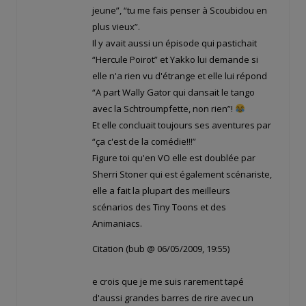
jeune”, “tu me fais penser à Scoubidou en
plus vieux”.
Il y avait aussi un épisode qui pastichait
“Hercule Poirot” et Yakko lui demande si
elle n'a rien vu d'étrange et elle lui répond
“A part Wally Gator qui dansait le tango
avec la Schtroumpfette, non rien”!
Et elle concluait toujours ses aventures par
“ça c'est de la comédie!!!”
Figure toi qu'en VO elle est doublée par
Sherri Stoner qui est également scénariste,
elle a fait la plupart des meilleurs
scénarios des Tiny Toons et des
Animaniacs.
Citation (bub @ 06/05/2009, 19:55)
e crois que je me suis rarement tapé
d'aussi grandes barres de rire avec un