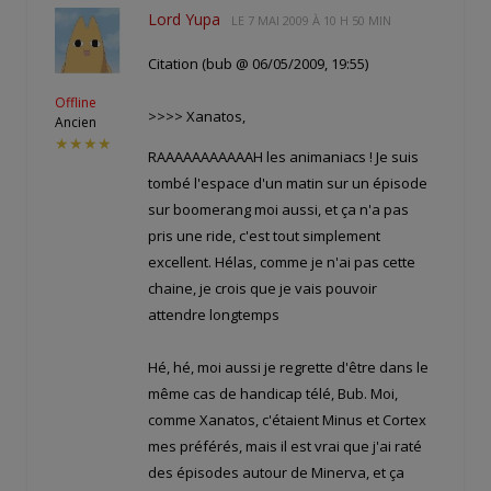
Lord Yupa
LE
7 MAI 2009 À 10 H 50 MIN
Citation (bub @ 06/05/2009, 19:55)
Offline
>>>> Xanatos,
Ancien
★★★★
RAAAAAAAAAAAH les animaniacs ! Je suis
tombé l'espace d'un matin sur un épisode
sur boomerang moi aussi, et ça n'a pas
pris une ride, c'est tout simplement
excellent. Hélas, comme je n'ai pas cette
chaine, je crois que je vais pouvoir
attendre longtemps
Hé, hé, moi aussi je regrette d'être dans le
même cas de handicap télé, Bub. Moi,
comme Xanatos, c'étaient Minus et Cortex
mes préférés, mais il est vrai que j'ai raté
des épisodes autour de Minerva, et ça