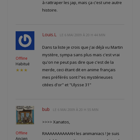
à rattraper les jap, mais ça c'est une autre
histoire.
Louis.L
LE
6 MAI 2009 À 20 H 44 MIN
Dans ta liste je crois que j'ai déjà vu Martin
mystère, sympa sans plus mais c'est vrai
Offline
qu'on ne peut pas dire que c'est de la
Habitué
merde, ceci étant dit en anime français
★★★
mes préférés sont l"es mystérieuses
citées d'or" et "Ulysse 31"
bub
LE
6 MAI 2009 À 20 H 55 MIN
>>>> Xanatos,
Offline
RAAAAAAAAAAAH les animaniacs ! Je suis
Ancien