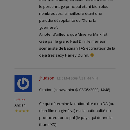
le personnage principal étant bien plus
nombreuses, la meilleure étant une
parodie désopilante de “Xena la
guerrière”.
A noter d'ailleurs que Minerva Mink fut
crée par le grand Paul Dini, le meilleur
scénariste de Batman TAS et créateur de la
déjà très sexy Harley Quinn.
jhudson
LE
6 MAI 2009 À 3 H 44 MIN
Citation (cobayanim @ 02/05/2009, 14:48)
Offline
Ce qui détermine la nationalité d'un DA (ou
Ancien
d'un film en général) est la nationalité du
★★★★
producteur principal (le pays qui donne la
thune XD)