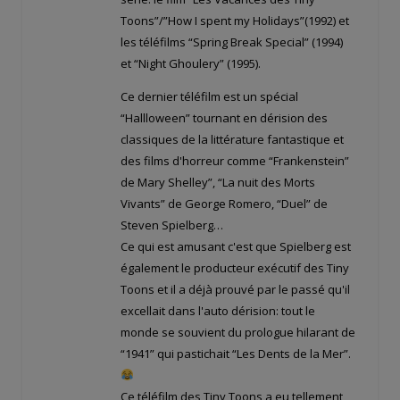
Toons”/”How I spent my Holidays”(1992) et
les téléfilms “Spring Break Special” (1994)
et “Night Ghoulery” (1995).
Ce dernier téléfilm est un spécial
“Hallloween” tournant en dérision des
classiques de la littérature fantastique et
des films d'horreur comme “Frankenstein”
de Mary Shelley”, “La nuit des Morts
Vivants” de George Romero, “Duel” de
Steven Spielberg…
Ce qui est amusant c'est que Spielberg est
également le producteur exécutif des Tiny
Toons et il a déjà prouvé par le passé qu'il
excellait dans l'auto dérision: tout le
monde se souvient du prologue hilarant de
“1941” qui pastichait “Les Dents de la Mer”.
Ce téléfilm des Tiny Toons a eu tellement