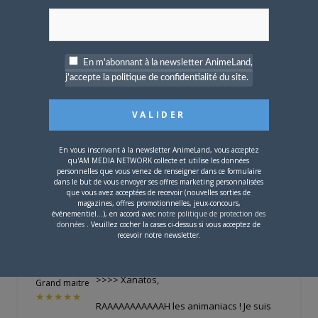
accessible (même si cela reste toujours un
peu étrange dans le domaine du court-
métrage). Ce sera un coup de projecteur
sur la maison de production Les films de
En m'abonnant à la newsletter AnimeLand,
l'arlequin, et il y aura au cours de la séance
j'accepte la politique de confidentialité du site.
le court-métrage Le thé de l'oubli qui est
très japonisant, très beau et qui parle des
cercles de l'enfer dans la mythologie
japonaise (un peu long à mon goût mais
En vous inscrivant à la newsletter AnimeLand, vous acceptez
cela vaut le coup de le voir!). Plus d'info
qu'AM MEDIA NETWORK collecte et utilise les données
personnelles que vous venez de renseigner dans ce formulaire
dans le but de vous envoyer ses offres marketing personnalisées
que vous avez acceptées de recevoir (nouvelles sorties de
magazines, offres promotionnelles, jeux-concours,
événementiel...), en accord avec
notre politique de protection des
Xanatos
LE
8 MAI 2009 À 16 H 29 MIN
données
. Veuillez cocher la cases ci-dessus si vous acceptez de
recevoir notre newsletter.
Citation (bub @ 06/05/2009, 19:55)
Offline
>>>> Xanatos,
Grand maitre
★★★★★
RAAAAAAAAAAAH les animaniacs ! Je suis