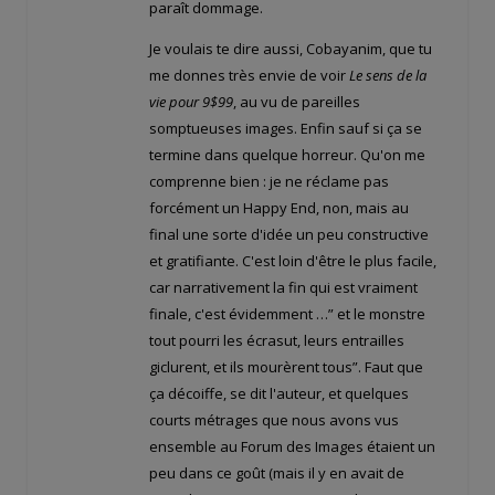
paraît dommage.
Je voulais te dire aussi, Cobayanim, que tu
me donnes très envie de voir
Le sens de la
vie pour 9$99
, au vu de pareilles
somptueuses images. Enfin sauf si ça se
termine dans quelque horreur. Qu'on me
comprenne bien : je ne réclame pas
forcément un Happy End, non, mais au
final une sorte d'idée un peu constructive
et gratifiante. C'est loin d'être le plus facile,
car narrativement la fin qui est vraiment
finale, c'est évidemment …” et le monstre
tout pourri les écrasut, leurs entrailles
giclurent, et ils mourèrent tous”. Faut que
ça décoiffe, se dit l'auteur, et quelques
courts métrages que nous avons vus
ensemble au Forum des Images étaient un
peu dans ce goût (mais il y en avait de