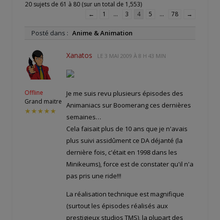
20 sujets de 61 à 80 (sur un total de 1,553)
←
1
…
3
4
5
…
78
→
Posté dans :
Anime & Animation
Xanatos
LE
3 MAI 2009 À 8 H 43 MIN
Offline
Je me suis revu plusieurs épisodes des
Grand maitre
Animaniacs sur Boomerang ces dernières
★★★★★
semaines…
Cela faisait plus de 10 ans que je n'avais
plus suivi assidûment ce DA déjanté (la
dernière fois, c'était en 1998 dans les
Minikeums), force est de constater qu'il n'a
pas pris une ride!!!
La réalisation technique est magnifique
(surtout les épisodes réalisés aux
prestigieux studios TMS), la plupart des