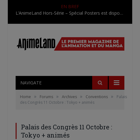
EN BREF
L’AnimeLand Hors-Série – Spécial Posters est disponible !
NAVIGATE
»
»
»
»
Home
Forums
Archives
Conventions
Palais
des Congrès 11 Octobre : Tokyo + animés
Palais des Congrès 11 Octobre :
Tokyo + animés