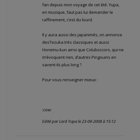
fan depuis mon voyage de cet été. Yupa,
en musique, faut pas lui demander le
raffinement, c’est du lourd.
Il y aura aussi des japanimés, on annonce
desTezuka très classiques et aussi
Honeinu-kun ainsi que Coluboccoro, qui ne
m’évoquent rien, d’autres Pingouins en
savent-ils plus long ?
Pour vous renseigner mieux :
:cow:
Edité par Lord Yupa le 23-09-2008 à 15:12