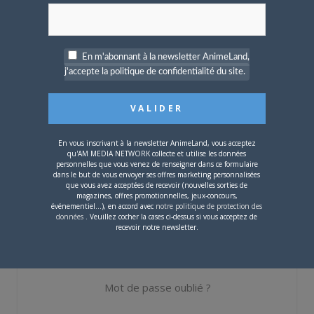
Nom d'utilisateur ou adresse e-mail
En m'abonnant à la newsletter AnimeLand,
j'accepte la politique de confidentialité du site.
Mot de passe
En vous inscrivant à la newsletter AnimeLand, vous acceptez
qu'AM MEDIA NETWORK collecte et utilise les données
personnelles que vous venez de renseigner dans ce formulaire
dans le but de vous envoyer ses offres marketing personnalisées
Se souvenir de moi
que vous avez acceptées de recevoir (nouvelles sorties de
magazines, offres promotionnelles, jeux-concours,
événementiel...), en accord avec
notre politique de protection des
Créer un
données
. Veuillez cocher la cases ci-dessus si vous acceptez de
compte
recevoir notre newsletter.
Mot de passe oublié ?