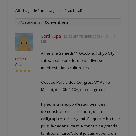
Affichage de 1 message (sur 1 au total)
Posté dans :
Conventions
Lord Yupa
LE
23 SEPTEMBRE 2008 À 15 H 10
MIN
A Paris le Samedi 11 Octobre, Tokyo City
Offline
fait sa pub sous forme de diverses
Ancien
manifestations culturelles.
★★★★
C’est au Palais des Congrès, M° Porte
Maillot, de 10h à 20h, et c’est gratuit.
Il y aura une expo d’estampes, des
démonstrations d’artisanat, de la
calligraphie, de l’origami. Ce qui me botte le
plus là-dedans, c’est le concert de grands
tambours “taïko”, dont je suis devenu un