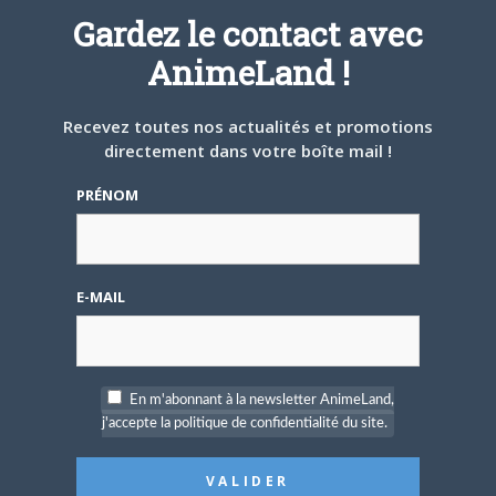
J’y passe demain. Ou pas.
Gardez le contact avec
Offline
Ancien
AnimeLand !
★★★★
Recevez toutes nos actualités et promotions
directement dans votre boîte mail !
5 sujets de 1 à 5 (sur un total de 5)
PRÉNOM
Le forum ‘Conventions’ est fermé à de nouveaux sujets
et réponses.
Members Currently Active: 0
No users are currently active
E-MAIL
Membres en ligne pendant les dernières 24 heures : 3
DD069
,
Cyril
,
dekamaster2
Keymaster
|
Moderator
|
Participant
|
Spectator
|
Blocked
En m'abonnant à la newsletter AnimeLand,
Additional Forum Statistics
j'accepte la politique de confidentialité du site.
Threads:
10,
Posts:
170,
Members:
49
Welcome to our newest member,
nzoh