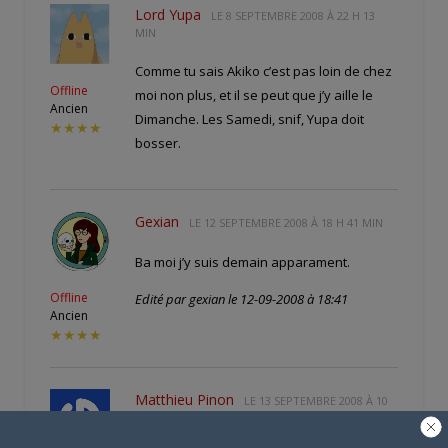
Lord Yupa
LE
8 SEPTEMBRE 2008 À 22 H 13
MIN
Comme tu sais Akiko c’est pas loin de chez
Offline
moi non plus, et il se peut que j’y aille le
Ancien
Dimanche. Les Samedi, snif, Yupa doit
★★★★
bosser.
Gexian
LE
12 SEPTEMBRE 2008 À 18 H 41 MIN
Ba moi j’y suis demain apparament.
Offline
Edité par gexian le 12-09-2008 à 18:41
Ancien
★★★★
Matthieu Pinon
LE
13 SEPTEMBRE 2008 À 10
H 46 MIN