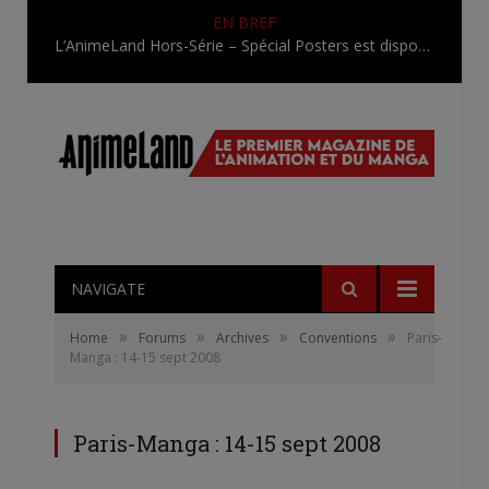
EN BREF
L’AnimeLand Hors-Série – Spécial Posters est disponible !
NAVIGATE
»
»
»
»
Home
Forums
Archives
Conventions
Paris-
Manga : 14-15 sept 2008
Paris-Manga : 14-15 sept 2008