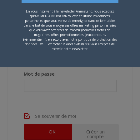
Most users ever online was 8 on 6 June 2016 17 h 13 min
En vous inscrivant à la newsletter AnimeLand, vous acceptez
qu'AM MEDIA NETWORK collecte et utilise les données
personnelles que vous venez de renseigner dans ce formulaire
dans le but de vous envoyer ses offres marketing personnalisées
que vous avez acceptées de recevoir (nouvelles sorties de
magazines, offres promotionnelles, jeux-concours,
événementiel...), en accord avec
notre politique de protection des
données
. Veuillez cocher la cases ci-dessus si vous acceptez de
Nom d'utilisateur ou adresse e-mail
recevoir notre newsletter.
Mot de passe
Se souvenir de moi
Créer un
compte