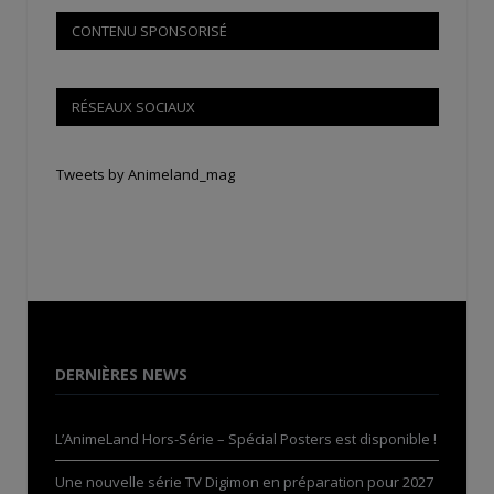
CONTENU SPONSORISÉ
RÉSEAUX SOCIAUX
Tweets by Animeland_mag
DERNIÈRES NEWS
L’AnimeLand Hors-Série – Spécial Posters est disponible !
Une nouvelle série TV Digimon en préparation pour 2027