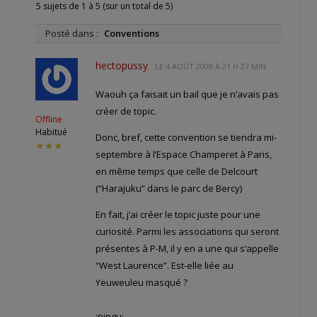
5 sujets de 1 à 5 (sur un total de 5)
Posté dans :
Conventions
hectopussy
LE
4 AOÛT 2008 À 21 H 27 MIN
Waouh ça faisait un bail que je n’avais pas
créer de topic.
Offline
Habitué
Donc, bref, cette convention se tiendra mi-
★★★
septembre à l’Espace Champeret à Paris,
en même temps que celle de Delcourt
(“Harajuku” dans le parc de Bercy)
En fait, j’ai créer le topic juste pour une
curiosité. Parmi les associations qui seront
présentes à P-M, il y en a une qui s’appelle
“West Laurence”. Est-elle liée au
Yeuweuleu masqué ?
:pingu: