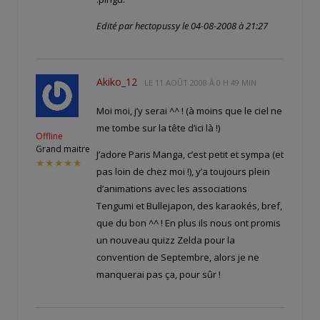
Edité par hectopussy le 04-08-2008 à 21:27
Akiko_12
LE
11 AOÛT 2008 À 0 H 49 MIN
Moi moi, j’y serai ^^ ! (à moins que le ciel ne
me tombe sur la tête d’ici là !)
Offline
Grand maitre
J’adore Paris Manga, c’est petit et sympa (et
★★★★★
pas loin de chez moi !), y’a toujours plein
d’animations avec les associations
Tengumi et Bullejapon, des karaokés, bref,
que du bon ^^ ! En plus ils nous ont promis
un nouveau quizz Zelda pour la
convention de Septembre, alors je ne
manquerai pas ça, pour sûr !