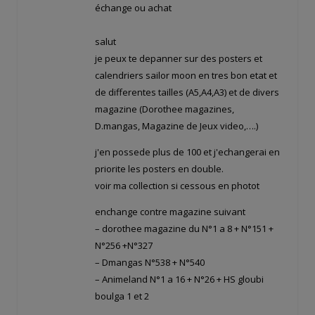
échange ou achat
salut
je peux te depanner sur des posters et
calendriers sailor moon en tres bon etat et
de differentes tailles (A5,A4,A3) et de divers
magazine (Dorothee magazines,
D.mangas, Magazine de Jeux video,….)
j'en possede plus de 100 et j'echangerai en
priorite les posters en double.
voir ma collection si cessous en photot
enchange contre magazine suivant
– dorothee magazine du N°1 a 8 + N°151 +
N°256 +N°327
– Dmangas N°538 + N°540
– Animeland N°1 a 16 + N°26 + HS gloubi
boulga 1 et 2