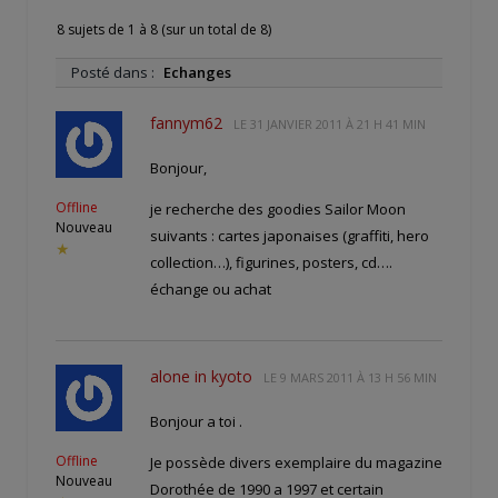
8 sujets de 1 à 8 (sur un total de 8)
Posté dans :
Echanges
fannym62
LE
31 JANVIER 2011 À 21 H 41 MIN
Bonjour,
Offline
je recherche des goodies Sailor Moon
Nouveau
suivants : cartes japonaises (graffiti, hero
★
collection…), figurines, posters, cd….
échange ou achat
alone in kyoto
LE
9 MARS 2011 À 13 H 56 MIN
Bonjour a toi .
Offline
Je possède divers exemplaire du magazine
Nouveau
Dorothée de 1990 a 1997 et certain