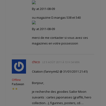
By
at 2011-08-09
ou magazine D.mangas 538 et 540
By
at 2011-08-09
merci de me contacter si vous avez ces
magazines en votre possession
chico
LE
9 AOÛT 2011 À 13 H 54 MIN
Citation (fannym62 @ 31/01/2011 21:41)
Offline
Bonjour,
Padawan
★★
je recherche des goodies Sailor Moon
suivants : cartes japonaises (graffiti, hero
collection…), figurines, posters, cd….