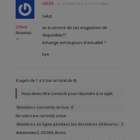
nils59
LE
19 MARS 2012 À 11 H 27 MIN
salut,
Offline
as tu encore de ces magazines de
Nouveau
disponible??
★
échange est toujours d'actualité ?
bye
8 sujets de 1 à 8 (sur un total de 8)
Vous devez être connecté pour répondre à ce sujet.
Members Currently Active: 0
No users are currently active
Membres en ligne pendant les dernières 24 heures : 3
dekamaster2
,
DD069
,
Bruno