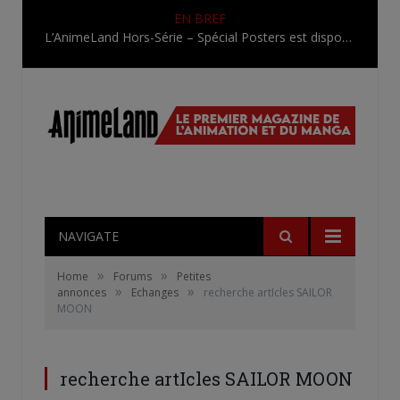
EN BREF
L’AnimeLand Hors-Série – Spécial Posters est disponible !
NAVIGATE
»
»
Home
Forums
Petites
»
»
annonces
Echanges
recherche artIcles SAILOR
MOON
recherche artIcles SAILOR MOON