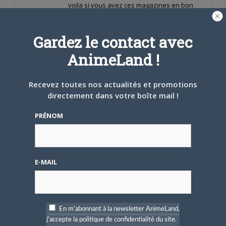
voila si vous avez ces magazines en bon
etat et complet contactez moi
merci
Gardez le contact avec
AnimeLand !
chico
LE
12 AOÛT 2011 À 12 H 42 MIN
Recevez toutes nos actualités et promotions
directement dans votre boîte mail !
re
j'ai aussi
Offline
PRÉNOM
des magazines AB dorothee magazine en
Padawan
bon etat et complet et autres mag traitant
★★
de sailors moons voir photo
E-MAIL
By
at 2011-08-12
ainsi que divers goodies ci contre
En m'abonnant à la newsletter AnimeLand,
By
at 2011-08-12
j'accepte la politique de confidentialité du site.
– DVD film 1, film 2 et film 3 en VO