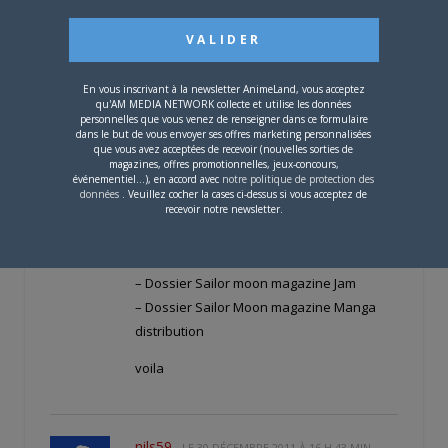
– K7 VHS film 1 VF
– DVD 6 episodes VF sailor moon S
– album panini sailor moon non complet +
En vous inscrivant à la newsletter AnimeLand, vous acceptez
vignettes
qu'AM MEDIA NETWORK collecte et utilise les données
– 5 figurines SD les 5 guerrieres de la lune
personnelles que vous venez de renseigner dans ce formulaire
dans le but de vous envoyer ses offres marketing personnalisées
– fiches techniques sailor moon
que vous avez acceptées de recevoir (nouvelles sorties de
(animeland, dorothee magazine, japan
magazines, offres promotionnelles, jeux-concours,
événementiel...), en accord avec
notre politique de protection des
vibes)
données
. Veuillez cocher la cases ci-dessus si vous acceptez de
recevoir notre newsletter.
– fiches personnages + cartes dorothee
magazines
– Jeu Sailor Moon Super Nintendo VF
– Dossier Sailor moon magazine Jam
– Dossier Sailor Moon magazine Manga
distribution
voila
nils59
LE
30 DÉCEMBRE 2011 À 16 H 43 MIN