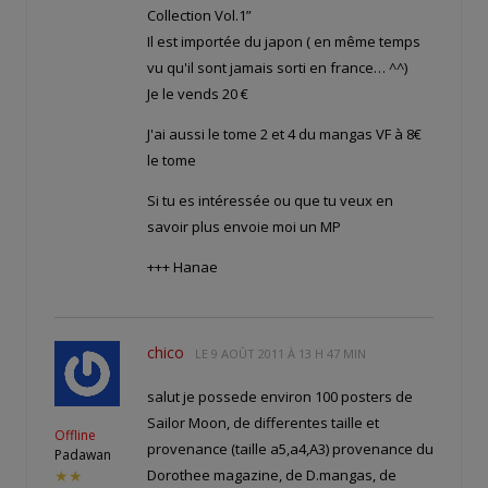
Collection Vol.1”
Il est importée du japon ( en même temps
vu qu'il sont jamais sorti en france… ^^)
Je le vends 20 €
J'ai aussi le tome 2 et 4 du mangas VF à 8€
le tome
Si tu es intéressée ou que tu veux en
savoir plus envoie moi un MP
+++ Hanae
chico
LE
9 AOÛT 2011 À 13 H 47 MIN
salut je possede environ 100 posters de
Sailor Moon, de differentes taille et
Offline
provenance (taille a5,a4,A3) provenance du
Padawan
Dorothee magazine, de D.mangas, de
★★