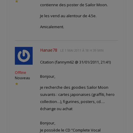
★
contienne des poster de Sailor Moon.
Je les vend au alentour de 4.5e.
Amicalement.
Hanae78
LE
1 MAI 2011 À 18 H 39 MIN
Citation (fannym62 @ 31/01/2011, 21:41)
Offline
Bonjour,
Nouveau
★
je recherche des goodies Sailor Moon
suivants : cartes japonaises (graffiti, hero
collection…), figurines, posters, cd….
échange ou achat
Bonjour,
Je possède le CD “Complete Vocal