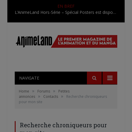
EN BREF
L’AnimeLand Hors-Série – Spécial Posters est disponible !
NAVIGATE
»
»
Home
Forums
Petites
»
»
annonces
Contacts
Recherche chroniqueurs
pour mon site
Recherche chroniqueurs pour