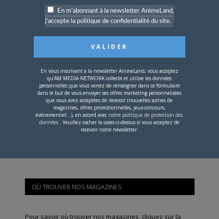
Mot de passe
En m'abonnant à la newsletter AnimeLand,
j'accepte la politique de confidentialité du site.
Se souvenir de moi
En vous inscrivant à la newsletter AnimeLand, vous acceptez
qu'AM MEDIA NETWORK collecte et utilise les données
personnelles que vous venez de renseigner dans ce formulaire
Créer un
dans le but de vous envoyer ses offres marketing personnalisées
compte
que vous avez acceptées de recevoir (nouvelles sorties de
magazines, offres promotionnelles, jeux-concours,
événementiel...), en accord avec
notre politique de protection des
données
. Veuillez cocher la cases ci-dessus si vous acceptez de
recevoir notre newsletter.
Mot de passe oublié ?
OÙ TROUVER NOS MAGAZINES
Pour savoir où trouver nos magazines, cliquez sur la