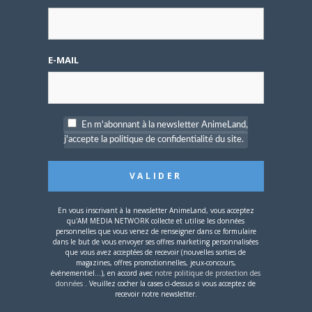
Additional Forum Statistics
Threads:
10,
Posts:
170,
Members:
49
Welcome to our newest member,
Blanchet
E-MAIL
Most users ever online was 8 on 6 June 2016 17 h 13 min
En m'abonnant à la newsletter AnimeLand,
j'accepte la politique de confidentialité du site.
Nom d'utilisateur ou adresse e-mail
En vous inscrivant à la newsletter AnimeLand, vous acceptez
qu'AM MEDIA NETWORK collecte et utilise les données
Mot de passe
personnelles que vous venez de renseigner dans ce formulaire
dans le but de vous envoyer ses offres marketing personnalisées
que vous avez acceptées de recevoir (nouvelles sorties de
magazines, offres promotionnelles, jeux-concours,
événementiel...), en accord avec
notre politique de protection des
données
. Veuillez cocher la cases ci-dessus si vous acceptez de
recevoir notre newsletter.