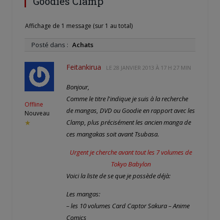
Goodies Clamp
Affichage de 1 message (sur 1 au total)
Posté dans :
Achats
Feitankirua
LE
28 JANVIER 2013 À 17 H 27 MIN
Bonjour,
Comme le titre l'indique je suis à la recherche
Offline
de mangas, DVD ou Goodie en rapport avec les
Nouveau
Clamp, plus précisément les ancien manga de
★
ces mangakas soit avant Tsubasa.
Urgent je cherche avant tout les 7 volumes de
Tokyo Babylon
Voici la liste de se que je possède déjà:
Les mangas:
– les 10 volumes Card Captor Sakura – Anime
Comics