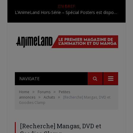
EN BREF
L’AnimeLand Hors-Série – Spécial Posters est disponible !
NAVIGATE
»
»
Home
Forums
Petites
»
»
annonces
Achats
[Recherche] Mangas, DVD et
Goodies Clamp
[Recherche] Mangas, DVD et