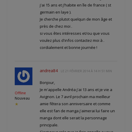
j'ai 15 ans et j'habite en île de france ( st
germain en laye ).
Je cherche plutot quelqun de mon âge et
près de chez moi .
si vous êtes intéresses et/ou que vous
voulez plus d'infos contactez moi à
.
cordialement et bonne journée !
andrea84
LE
21 FÉVRIER 2014 À 14 H 51 MIN
Bonjour,
Je m'appelle Andréa j'ai 13 ans et je vie a
Offline
Avignon. Le 7 avril prochain ma meilleur
Nouveau
amie fêtera son anniversaire et comme
★
elle est fan de manga j'aimerai lui faire un
manga dont elle serait la personnage
principale.
C'est pour cela que je fais appelle a vous