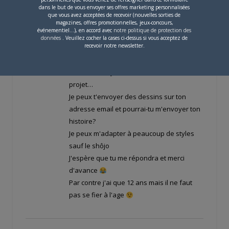
dans le but de vous envoyer ses offres marketing personnalisées
voulez plus d'infos contactez moi à
.
que vous avez acceptées de recevoir (nouvelles sorties de
cordialement et bonne journée !
magazines, offres promotionnelles, jeux-concours,
événementiel...), en accord avec
notre politique de protection des
données
. Veuillez cocher la cases ci-dessus si vous acceptez de
recevoir notre newsletter.
Bonjour!je cherchai moi aussi un
scénariste et j'aimerais t'aider dans ton
projet…
Je peux t'envoyer des dessins sur ton
adresse email et pourrai-tu m'envoyer ton
histoire?
Je peux m'adapter à peaucoup de styles
sauf le shôjo
J'espère que tu me répondra et merci
d'avance
Par contre j'ai que 12 ans mais il ne faut
pas se fier à l'age