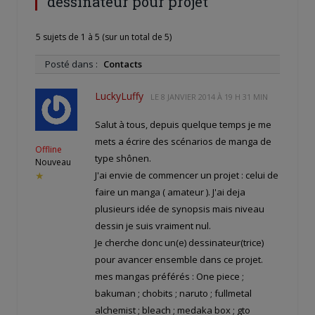
dessinateur pour projet
5 sujets de 1 à 5 (sur un total de 5)
Posté dans :
Contacts
LuckyLuffy
LE
8 JANVIER 2014 À 19 H 31 MIN
Salut à tous, depuis quelque temps je me
mets a écrire des scénarios de manga de
Offline
type shônen.
Nouveau
J'ai envie de commencer un projet : celui de
★
faire un manga ( amateur ). J'ai deja
plusieurs idée de synopsis mais niveau
dessin je suis vraiment nul.
Je cherche donc un(e) dessinateur(trice)
pour avancer ensemble dans ce projet.
mes mangas préférés : One piece ;
bakuman ; chobits ; naruto ; fullmetal
alchemist ; bleach ; medaka box ; gto