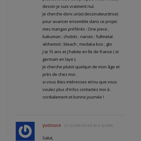
dessin je suis vraiment nul.
Je cherche donc un(e) dessinateur(trice)
pour avancer ensemble dans ce projet.
mes mangas préférés : One piece ;
bakuman ; chobits ; naruto ; fullmetal
alchemist ; bleach ; medaka box ; gto
j'ai 15 ans et j'habite en île de france ( st
germain en laye ).
Je cherche plutot quelqun de mon âge et
près de chez moi .
si vous êtes intéresses et/ou que vous
voulez plus d'infos contactez moi à
.
cordialement et bonne journée !
yustouce
LE
23 JUIN 2014 À 20 H 52 MIN
Salut,