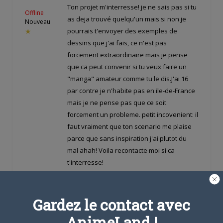
Ton projet m'interresse! je ne sais pas si tu
Offline
as deja trouvé quelqu'un mais si non je
Nouveau
pourrais t'envoyer des exemples de
★
dessins que j'ai fais, ce n'est pas
forcement extraordinaire mais je pense
que ca peut convenir si tu veux faire un
"manga" amateur comme tu le dis.J'ai 16
par contre je n'habite pas en ile-de-France
mais je ne pense pas que ce soit
forcement un probleme. petit incovenient: il
faut vraiment que ton scenario me plaise
parce que sans inspiration j'ai plutot du
mal ahah! Voila recontacte moi si ca
t'interresse!
Gardez le contact avec
Oscar Morand
LE
5 OCTOBRE 2015 À 18 H 18
MIN
AnimeLand !