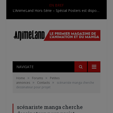
EN BREF
L’AnimeLand Hors-Série – Spécial Posters est disponible !
NAVIGATE
»
»
Home
Forums
Petites
»
»
annonces
Contacts
scénariste manga cherche
dessinateur pour projet
scénariste manga cherche