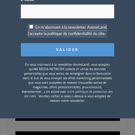
OÙ TROUVER NOS MAGAZINES
En m'abonnant à la newsletter AnimeLand,
j'accepte la politique de confidentialité du site.
Pour savoir où trouver nos magazines, cliquez sur la
carte !
En vous inscrivant à la newsletter AnimeLand, vous acceptez
qu'AM MEDIA NETWORK collecte et utilise les données
personnelles que vous venez de renseigner dans ce formulaire
dans le but de vous envoyer ses offres marketing personnalisées
Si votre ville n'est pas dans la liste,
contactez-nous
!
que vous avez acceptées de recevoir (nouvelles sorties de
magazines, offres promotionnelles, jeux-concours,
événementiel...), en accord avec
notre politique de protection des
données
. Veuillez cocher la cases ci-dessus si vous acceptez de
recevoir notre newsletter.
CONTENU SPONSORISÉ