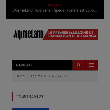
EN BREF
L’AnimeLand Hors-Série – Spécial Posters est disponible !
NAVIGATE
»
»
Home
Forums
12481345121
12481345121