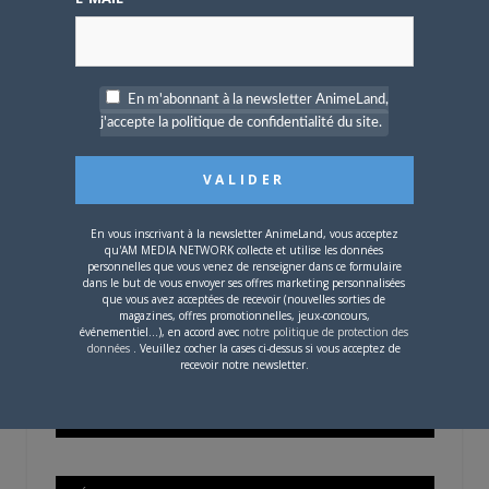
OÙ TROUVER NOS MAGAZINES
En m'abonnant à la newsletter AnimeLand,
j'accepte la politique de confidentialité du site.
Pour savoir où trouver nos magazines, cliquez sur la
carte !
En vous inscrivant à la newsletter AnimeLand, vous acceptez
qu'AM MEDIA NETWORK collecte et utilise les données
personnelles que vous venez de renseigner dans ce formulaire
dans le but de vous envoyer ses offres marketing personnalisées
Si votre ville n'est pas dans la liste,
contactez-nous
!
que vous avez acceptées de recevoir (nouvelles sorties de
magazines, offres promotionnelles, jeux-concours,
événementiel...), en accord avec
notre politique de protection des
données
. Veuillez cocher la cases ci-dessus si vous acceptez de
recevoir notre newsletter.
CONTENU SPONSORISÉ