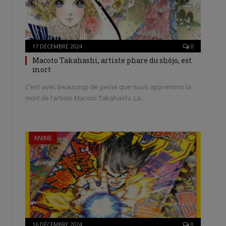
17 DÉCEMBRE 2024
0
Macoto Takahashi, artiste phare du shôjo, est
mort
C’est avec beaucoup de peine que nous apprenons la
mort de l’artiste Macoto Takahashi. La…
ANIME
16 DÉCEMBRE 2024
0