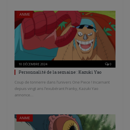
ANIME
10 DÉCEMBRE 2024
0
Personnalité de la semaine : Kazuki Yao
Coup de tonnerre dans l’univers One Piece ! Incarnant
depuis vingt ans l’exubérant Franky, Kazuki Yao
annonce…
ANIME