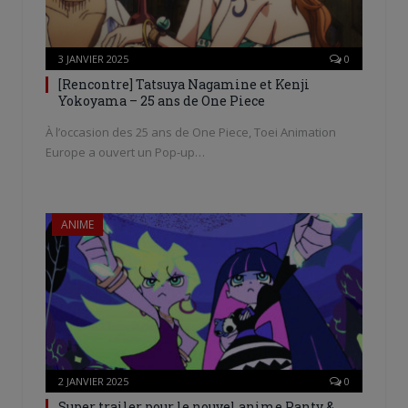
3 JANVIER 2025
0
[Rencontre] Tatsuya Nagamine et Kenji
Yokoyama – 25 ans de One Piece
À l’occasion des 25 ans de One Piece, Toei Animation
Europe a ouvert un Pop-up…
ANIME
2 JANVIER 2025
0
Super trailer pour le nouvel anime Panty &