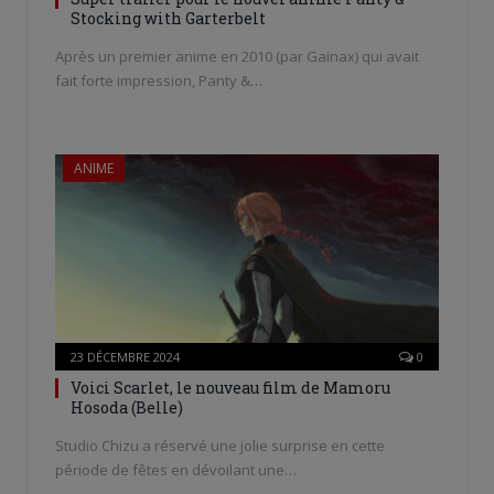
Stocking with Garterbelt
Après un premier anime en 2010 (par Gainax) qui avait
fait forte impression, Panty &…
ANIME
23 DÉCEMBRE 2024
0
Voici Scarlet, le nouveau film de Mamoru
Hosoda (Belle)
Studio Chizu a réservé une jolie surprise en cette
période de fêtes en dévoilant une…