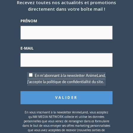
l’animation continue d’être un sujet controversé.…
Recevez toutes nos actualités et promotions
directement dans votre boîte mail !
PRÉNOM
ANIME
E-MAIL
13 DÉCEMBRE 2024
0
En m'abonnant à la newsletter AnimeLand,
j'accepte la politique de confidentialité du site.
WTFriday : Ranma, un demi !
Avec le retour de Ranma ½ en série animée, trois cafés
dédiés à l’œuvre de…
En vous inscrivant à la newsletter AnimeLand, vous acceptez
qu'AM MEDIA NETWORK collecte et utilise les données
personnelles que vous venez de renseigner dans ce formulaire
ANIME
dans le but de vous envoyer ses offres marketing personnalisées
que vous avez acceptées de recevoir (nouvelles sorties de