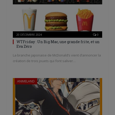
20 DÉCEMBRE 2024
0
WTFriday : Un Big Mac, une grande frite, et un
Eva Zéro
La branche japonaise de McDonald’s vient d’annoncer la
création de trois jouets qui font saliver…
ANIMELAND