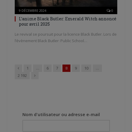
9 DÉCEMBRE 2024
0
L’anime Black Butler: Emerald Witch annoncé
pour avril 2025
Le revival se poursuit pour la licence Black Butler. Lors de
l’évènement Black Butler: Public School…
Précédent
1
…
6
7
8
9
10
…
Suivant
2 192
Nom d'utilisateur ou adresse e-mail