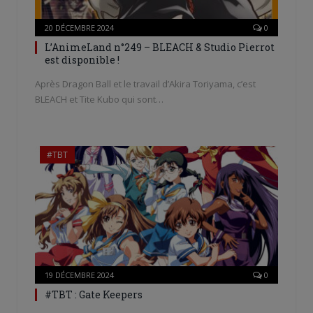
20 DÉCEMBRE 2024
0
L’AnimeLand n°249 – BLEACH & Studio Pierrot
est disponible !
Après Dragon Ball et le travail d’Akira Toriyama, c’est
BLEACH et Tite Kubo qui sont…
#TBT
19 DÉCEMBRE 2024
0
#TBT : Gate Keepers