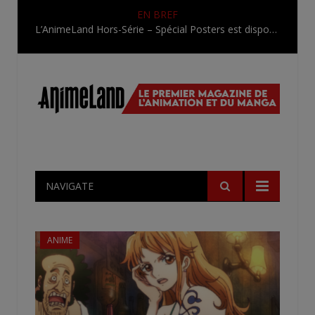
EN BREF
L’AnimeLand Hors-Série – Spécial Posters est disponible !
NAVIGATE
ANIME