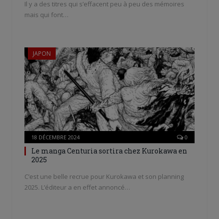
Il y a des titres qui s’effacent peu à peu des mémoires
mais qui font…
JAPON
18 DÉCEMBRE 2024
0
Le manga Centuria sortira chez Kurokawa en
2025
C’est une belle recrue pour Kurokawa et son planning
2025. L’éditeur a en effet annoncé…