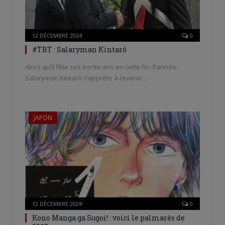
12 DÉCEMBRE 2024
0
#TBT : Salaryman Kintarô
Alors qu’il fête ses trente ans en cette fin d’année,
Salaryman Kintarô s’apprête à revenir…
JAPON
12 DÉCEMBRE 2024
0
Kono Manga ga Sugoi! : voici le palmarès de