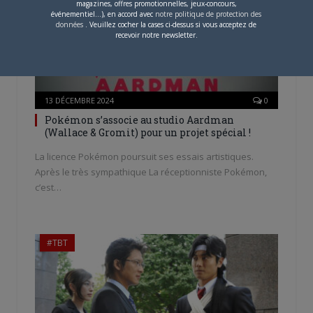
magazines, offres promotionnelles, jeux-concours,
événementiel...), en accord avec
notre politique de protection des
données
. Veuillez cocher la cases ci-dessus si vous acceptez de
recevoir notre newsletter.
13 DÉCEMBRE 2024
0
Pokémon s’associe au studio Aardman
(Wallace & Gromit) pour un projet spécial !
La licence Pokémon poursuit ses essais artistiques.
Après le très sympathique La réceptionniste Pokémon,
c’est…
#TBT