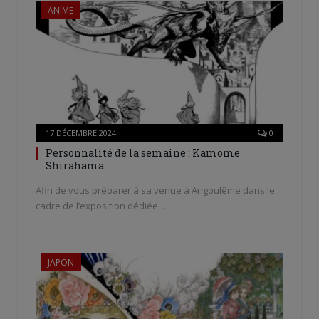
ANIME
17 DÉCEMBRE 2024
0
Personnalité de la semaine : Kamome
Shirahama
Afin de vous préparer à sa venue à Angoulême dans le
cadre de l’exposition dédiée…
JAPON