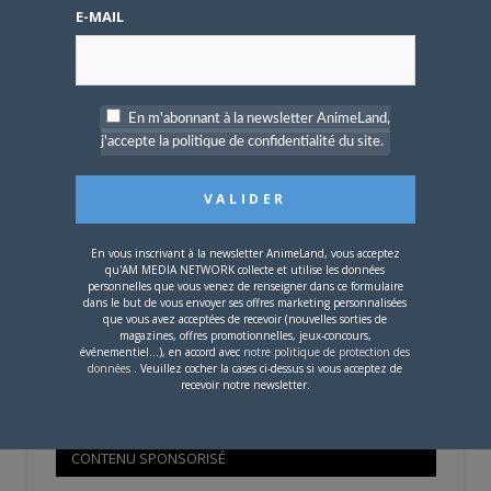
Mot de passe oublié ?
E-MAIL
OÙ TROUVER NOS MAGAZINES
En m'abonnant à la newsletter AnimeLand,
j'accepte la politique de confidentialité du site.
Pour savoir où trouver nos magazines, cliquez sur la
carte !
En vous inscrivant à la newsletter AnimeLand, vous acceptez
qu'AM MEDIA NETWORK collecte et utilise les données
personnelles que vous venez de renseigner dans ce formulaire
dans le but de vous envoyer ses offres marketing personnalisées
que vous avez acceptées de recevoir (nouvelles sorties de
Si votre ville n'est pas dans la liste,
contactez-nous
!
magazines, offres promotionnelles, jeux-concours,
événementiel...), en accord avec
notre politique de protection des
données
. Veuillez cocher la cases ci-dessus si vous acceptez de
recevoir notre newsletter.
CONTENU SPONSORISÉ