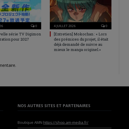
26
0
4 JUILLET 2026
0
elle série TV Digimon
[Entretien] Mokochan : « Lors
ration pour 2027
des prémices du projet, il était
déjà demandé de suivre au
mieux le manga originel.»
mentaire.
NOS AUTRES SITES ET PARTENAIRES
Boutique AMN
https://shop.am-media.fr/