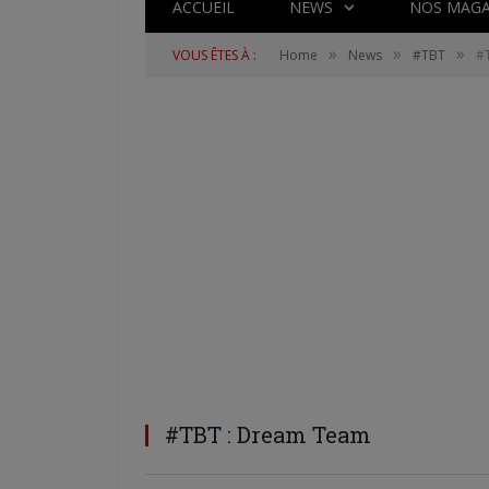
ACCUEIL
NEWS
NOS MAGA
»
»
»
VOUS ÊTES À :
Home
News
#TBT
#
#TBT : Dream Team