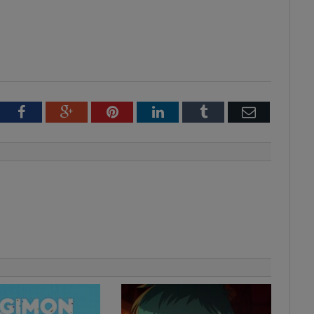
tter
Facebook
Google+
Pinterest
LinkedIn
Tumblr
Email