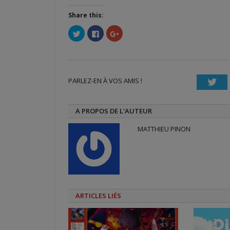
Share this:
Cliquez
Cliquez
Cliquez
pour
pour
pour
partager
partager
partager
sur
sur
sur
Twitter(ouvre
Facebook(ouvre
Google+
dans
dans
(ouvre
une
une
dans
nouvelle
nouvelle
une
PARLEZ-EN À VOS AMIS !
fenêtre)
fenêtre)
nouvelle
Twi
fenêtre)
A PROPOS DE L'AUTEUR
MATTHIEU PINON
ARTICLES LIÉS