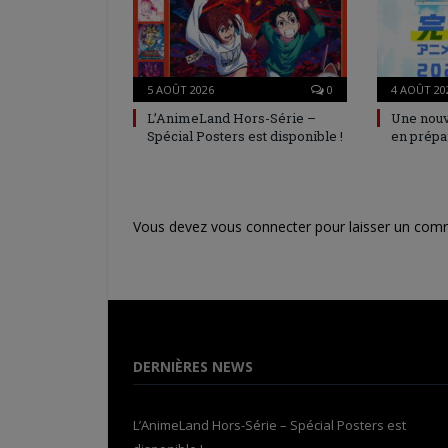
5 AOÛT 2026
0
4 AOÛT 20
L’AnimeLand Hors-Série –
Une nouv
Spécial Posters est disponible !
en prépa
Vous devez
vous connecter
pour laisser un com
DERNIÈRES NEWS
L’AnimeLand Hors-Série – Spécial Posters est