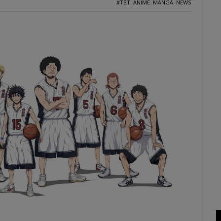
#TBT
,
ANIME
,
MANGA
,
NEWS