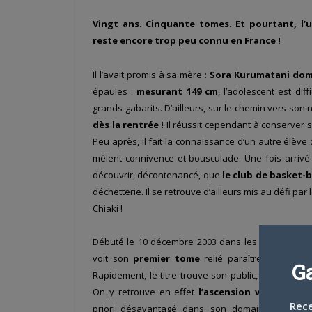
Vingt ans. Cinquante tomes. Et pourtant, l’
reste encore trop peu connu en France !
Il l’avait promis à sa mère :
Sora Kurumatani domi
épaules :
mesurant 149 cm
, l’adolescent est dif
grands gabarits. D’ailleurs, sur le chemin vers son
dès la rentrée
! Il réussit cependant à conserver s
Peu après, il fait la connaissance d’un autre élève
mêlent connivence et bousculade. Une fois arriv
découvrir, décontenancé, que
le club de basket-b
déchetterie. Il se retrouve d’ailleurs mis au défi par
Chiaki !
Débuté le 10 décembre 2003 dans les pages du
S
voit son
premier tome
relié paraître
le 15 mai
G
Rapidement, le titre trouve son public, grâce à so
On y retrouve en effet
l’ascension vers le so
Rece
priori désavantagé dans son domaine, un t