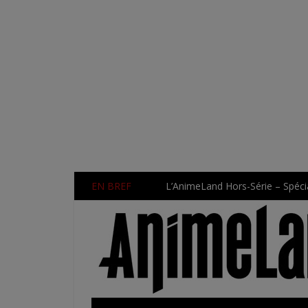
EN BREF
L’AnimeLand Hors-Série – Spécia