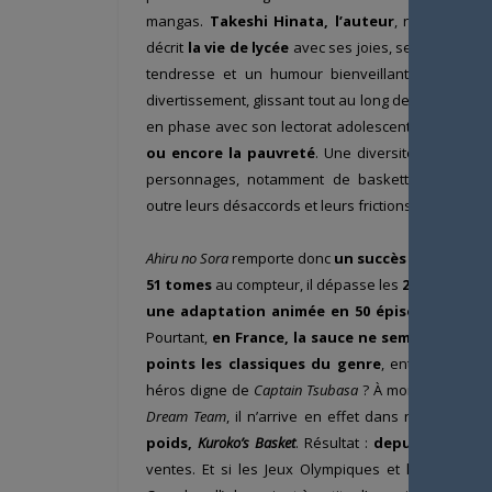
mangas.
Takeshi Hinata, l’auteur
, ne se limite
décrit
la vie de lycée
avec ses joies, ses peines e
tendresse et un humour bienveillant. Il propose
divertissement, glissant tout au long de son mang
en phase avec son lectorat adolescent :
le harcèl
ou encore la pauvreté
. Une diversité rendue po
personnages, notamment de basketteurs, qui d
outre leurs désaccords et leurs frictions.
Ahiru no Sora
remporte donc
un succès croissant a
51 tomes
au compteur, il dépasse les
25 millions 
une adaptation animée en 50 épisodes
produi
Pourtant,
en France, la sauce ne semble pas avo
points les classiques du genre
, entre les voy
héros digne de
Captain Tsubasa
? À moins que
les
Dream Team
, il n’arrive en effet dans nos libraire
poids,
Kuroko’s Basket
. Résultat :
depuis 2015, il
ventes. Et si les Jeux Olympiques et la mise au 