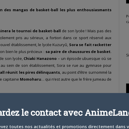
un des mangas de basket-ball les plus enthousiasmants
P
c
nera le tournoi de basket-ball
de son lycée ! Mais pas des
ficilement pris au sérieux, a fortiori dans ce sport réservé aux
 nouvel établissement, le lycée Kuzuryû,
Sora se fait racketter
on bien le plus précieux :
sa paire de chaussures de basket
.
S
 de son lycée,
Chiaki Hanazono
– un épisode ubuesque où se
é au sein de son établissement, Sora se rue au gymnase pour
all réunit les pires délinquants
, au point d’être surnommé la
 le capitaine
Momoharu
… qui n’est autre que le frère jumeau de
hônen Magazine
,
Ahiru no Sora
 2004
, soit il y a vingt ans.
ardez le contact avec AnimeLand
n subtil mélange des genres.
mmet d’un jeune sportif
a
T
vez toutes nos actualités et promotions directement dans 
hème au cœur de nombreux