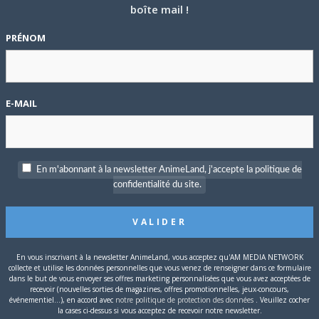
boîte mail !
 pas au terrain de jeu, mais
t ses premières amours, avec
PRÉNOM
 surtout plus qu’un simple
a
des thématiques sociales
ement scolaire, le divorce,
ssible grâce à la palette de
E-MAIL
oivent apprendre à passer
u fil des années au Japon
. Toujours en cours aujourd’hui avec
En m'abonnant à la newsletter AnimeLand, j'accepte la politique de
d’exemplaires
vendus. Preuve de sa popularité, il obtient même
confidentialité du site.
te au studio Diomedéa, qui reprend les 18 premiers volumes.
ir pris
. Peut-être parce que
le manga rappelle par certains
ous basketteurs de
Slam Dunk
et l’entrain inébranlable de son
 éditions Glénat
n’aient trop tardé à le sortir en VF ? Réintitulé
En vous inscrivant à la newsletter AnimeLand, vous acceptez qu'AM MEDIA NETWORK
collecte et utilise les données personnelles que vous venez de renseigner dans ce formulaire
s qu’à partir de 2011 et
doit faire face à un concurrent de
dans le but de vous envoyer ses offres marketing personnalisées que vous avez acceptées de
 ne sort plus qu’en tome double
afin d’atténuer ses faibles
recevoir (nouvelles sorties de magazines, offres promotionnelles, jeux-concours,
événementiel...), en accord avec
notre politique de protection des données
. Veuillez cocher
catalogue récente de la série animée sur Netflix (en plus de
la cases ci-dessus si vous acceptez de recevoir notre newsletter.