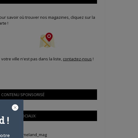
our savoir où trouver nos magazines, cliquez sur la
arte !
i votre ville n'est pas dans la liste,
contactez-nous
!
CONTENU SPONSORISÉ
RÉSEAUX SOCIAUX
 !
weets by Animeland_mag
votre