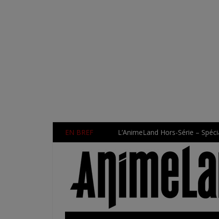
EN BREF
L’AnimeLand Hors-Série – Spécia