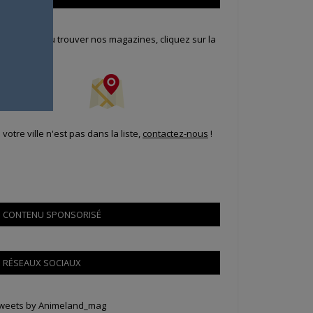
our savoir où trouver nos magazines, cliquez sur la
arte !
i votre ville n'est pas dans la liste,
contactez-nous
!
CONTENU SPONSORISÉ
RÉSEAUX SOCIAUX
weets by Animeland_mag