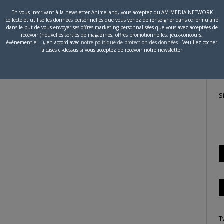
En vous inscrivant à la newsletter AnimeLand, vous acceptez qu'AM MEDIA NETWORK
collecte et utilise les données personnelles que vous venez de renseigner dans ce formulaire
P
dans le but de vous envoyer ses offres marketing personnalisées que vous avez acceptées de
recevoir (nouvelles sorties de magazines, offres promotionnelles, jeux-concours,
c
événementiel...), en accord avec
notre politique de protection des données
. Veuillez cocher
la cases ci-dessus si vous acceptez de recevoir notre newsletter.
S
T