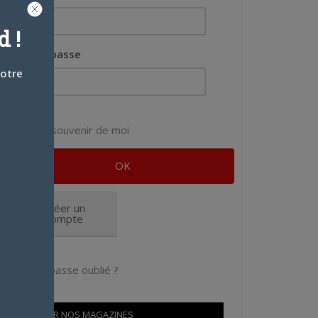
 !
Mot de passe
votre
Se souvenir de moi
Créer un
compte
Mot de passe oublié ?
OÙ TROUVER NOS MAGAZINES