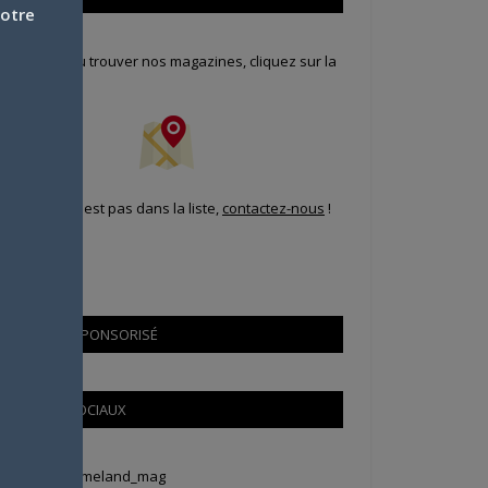
votre
our savoir où trouver nos magazines, cliquez sur la
arte !
i votre ville n'est pas dans la liste,
contactez-nous
!
CONTENU SPONSORISÉ
RÉSEAUX SOCIAUX
weets by Animeland_mag