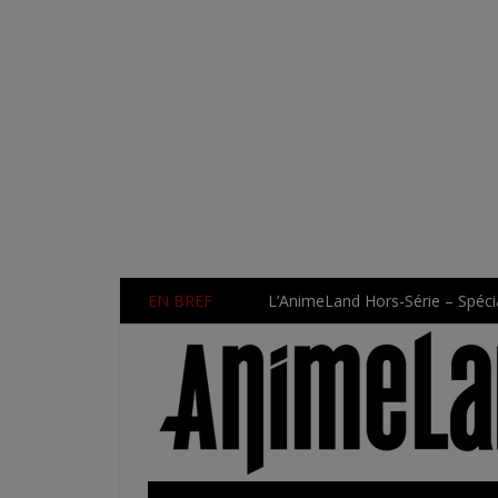
EN BREF
L’AnimeLand Hors-Série – Spécia