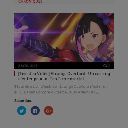
CHRONIQUES
3 AVRIL 2026
0
[Test Jeu Vidéo] Etrange Overlord : Un casting
d’enfer pour un Tea Time mortel
Il faut être clair d’emblée : Étrange Overlord n’est ni un
JRPG au sens propre du terme, ni un Action-RPG,…
Share this:
Cliquez
Cliquez
Cliquez
pour
pour
pour
partager
partager
partager
sur
sur
sur
Twitter(ouvre
Facebook(ouvre
Google+
dans
dans
(ouvre