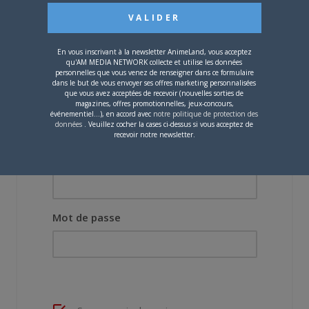
Let the Music Play… et coiffez-vous !
13 JUIN 2019
Le Journal d’Annecy : Jour 3 (celui de
En vous inscrivant à la newsletter AnimeLand, vous acceptez
Promare)
qu'AM MEDIA NETWORK collecte et utilise les données
personnelles que vous venez de renseigner dans ce formulaire
dans le but de vous envoyer ses offres marketing personnalisées
que vous avez acceptées de recevoir (nouvelles sorties de
magazines, offres promotionnelles, jeux-concours,
événementiel...), en accord avec
notre politique de protection des
données
. Veuillez cocher la cases ci-dessus si vous acceptez de
recevoir notre newsletter.
Nom d'utilisateur ou adresse e-mail
Mot de passe