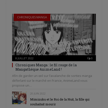
une
une
dans
nouvelle
nouvelle
une
fenêtre)
fenêtre)
nouvelle
fenêtre)
CHRONIQUES MANGA
8 JUILLET 2022
0
Chroniques Manga : le fil rouge de la
Mangathèque AnimeLand !
Afin de garder un œil sur l’avalanche de sorties manga
déferlant sur le marché en France, AnimeLand vous
propose un…
20 JUIN 2022
Mimizuku et le Roi de la Nuit, la fille qui
souhaitait mourir