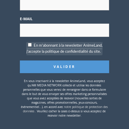
E-MAIL
4 AOÛT 2026
0
Une nouvelle série TV
Digimon en préparation
pour 2027
En m'abonnant à la newsletter AnimeLand,
j'accepte la politique de confidentialité du site.
En vous inscrivant à la newsletter AnimeLand, vous acceptez
4 JUILLET 2026
0
qu'AM MEDIA NETWORK collecte et utilise les données
personnelles que vous venez de renseigner dans ce formulaire
[Entretien] Mokochan : «
dans le but de vous envoyer ses offres marketing personnalisées
Lors des prémices du
que vous avez acceptées de recevoir (nouvelles sorties de
projet, il était déjà
magazines, offres promotionnelles, jeux-concours,
demandé de suivre au
événementiel...), en accord avec
notre politique de protection des
données
. Veuillez cocher la cases ci-dessus si vous acceptez de
mieux le manga
recevoir notre newsletter.
originel.»