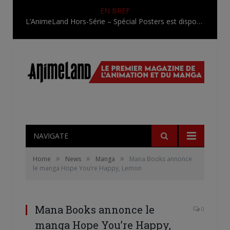
EN BREF
L’AnimeLand Hors-Série – Spécial Posters est disponible !
NAVIGATE
»
»
»
Home
News
Manga
Mana Books annonce
le manga Hope You’re Happy, Lemon
Mana Books annonce le
0
manga Hope You’re Happy,