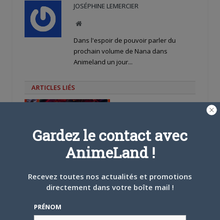
JOSÉPHINE LEMERCIER
Site
web
Dans l'espoir de pouvoir parler du
prochain volume de Nana dans
Animeland un jour...
ARTICLES LIÉS
Gardez le contact avec
AnimeLand !
5 AOÛT 2026
0
L’AnimeLand Hors-Série
– Spécial Posters est
Recevez toutes nos actualités et promotions
disponible !
directement dans votre boîte mail !
PRÉNOM