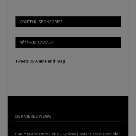
CONTENU SPONSORISÉ
RÉSEAUX SOCIAUX
Tweets by Animeland_mag
DERNIÈRES NEWS
L’AnimeLand Hors-Série – Spécial Posters est disponible !