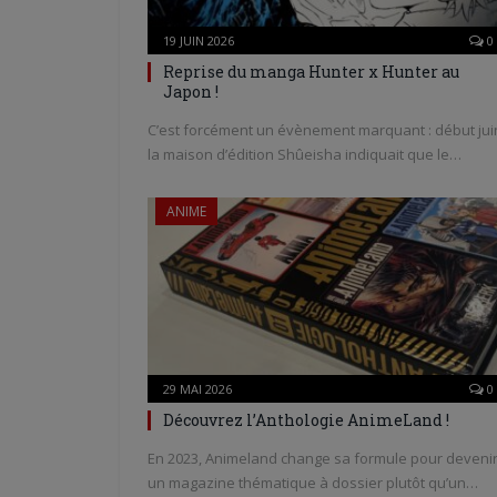
19 JUIN 2026
0
Reprise du manga Hunter x Hunter au
Japon !
C’est forcément un évènement marquant : début jui
la maison d’édition Shûeisha indiquait que le…
ANIME
29 MAI 2026
0
Découvrez l’Anthologie AnimeLand !
En 2023, Animeland change sa formule pour deveni
un magazine thématique à dossier plutôt qu’un…