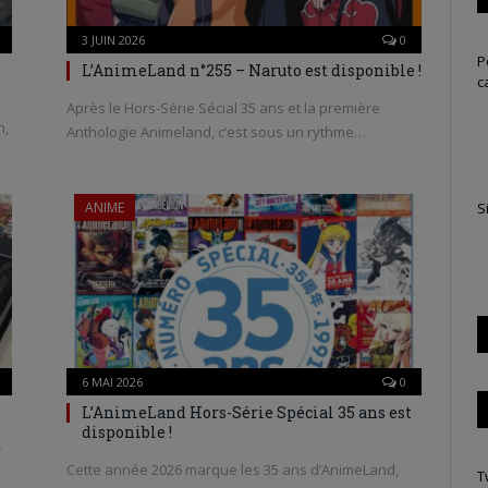
3 JUIN 2026
0
P
L’AnimeLand n°255 – Naruto est disponible !
c
Après le Hors-Série Sécial 35 ans et la première
n,
Anthologie Animeland, c’est sous un rythme…
S
ANIME
6 MAI 2026
0
L’AnimeLand Hors-Série Spécial 35 ans est
disponible !
r
Cette année 2026 marque les 35 ans d’AnimeLand,
T