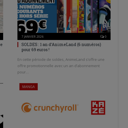
7 JANVIER 2026
0
re
SOLDES : 1 an d’AnimeLand (6 numéros)
pour 69 euros !
En cette période de soldes, AnimeLand s’offre une
offre promotionnelle avec un an d’abonnement
pour…
MANGA