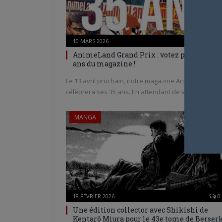
10 MARS 2026
0
AnimeLand Grand Prix : votez pour les 35
ans du magazine !
Le 13 avril prochain, notre magazine AnimeLand
célèbrera ses 35 ans. En attendant de vous…
MANGA
18 FÉVRIER 2026
0
Une édition collector avec Shikishi de
Kentarô Miura pour le 43e tome de Berser