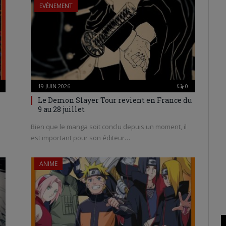
EVÈNEMENT
19 JUIN 2026
0
Le Demon Slayer Tour revient en France du
9 au 28 juillet
Bien que le manga soit conclu depuis un moment, il
est important pour son éditeur…
ANIME