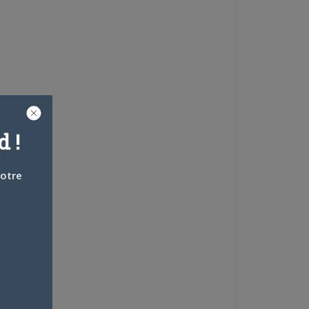
 !
votre