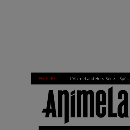
EN BREF
L’AnimeLand Hors-Série – Spécia