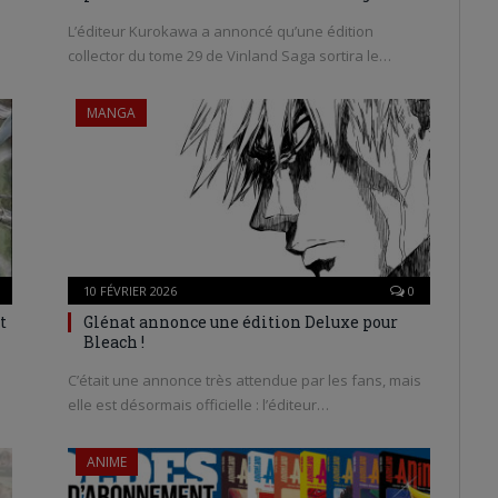
L’éditeur Kurokawa a annoncé qu’une édition
collector du tome 29 de Vinland Saga sortira le…
MANGA
10 FÉVRIER 2026
0
t
Glénat annonce une édition Deluxe pour
Bleach !
C’était une annonce très attendue par les fans, mais
elle est désormais officielle : l’éditeur…
ANIME