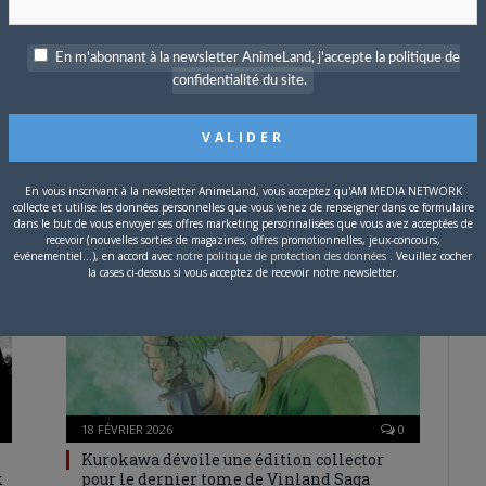
En m'abonnant à la newsletter AnimeLand, j'accepte la politique de
confidentialité du site.
18 FÉVRIER 2026
0
Le mangaka Satoshi Shiki (Kamikaze,
L’Attaque des Titans) invité à Japan Expo
La prochaine édition de Japan Expo, qui se tiendra du
En vous inscrivant à la newsletter AnimeLand, vous acceptez qu'AM MEDIA NETWORK
9 au 12 juillet 2026,…
collecte et utilise les données personnelles que vous venez de renseigner dans ce formulaire
dans le but de vous envoyer ses offres marketing personnalisées que vous avez acceptées de
recevoir (nouvelles sorties de magazines, offres promotionnelles, jeux-concours,
MANGA
événementiel...), en accord avec
notre politique de protection des données
. Veuillez cocher
la cases ci-dessus si vous acceptez de recevoir notre newsletter.
18 FÉVRIER 2026
0
Kurokawa dévoile une édition collector
k
pour le dernier tome de Vinland Saga