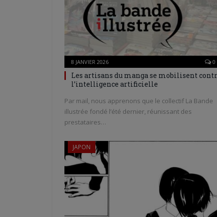
8 JANVIER 2026
0
Les artisans du manga se mobilisent cont
l’intelligence artificielle
Par mail, nous apprenons que le collectif La Bande
illustrée fondé l’été dernier, réunissant des
prestataires…
JAPON