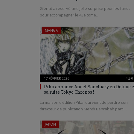
Glénat a réservé une jolie surprise pour les fans :
pour accompagner le 43e tome…
MANGA
17 FÉVRIER 2026
0
Pika annonce Angel Sanctuary en Deluxe e
sa suite Tokyo Chronos !
La maison d’édition Pika, qui vient de perdre son
directeur de publication Mehdi Benrabah parti…
JAPON