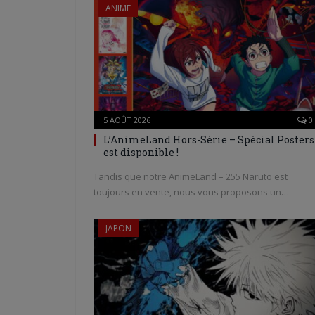
ANIME
5 AOÛT 2026
0
L’AnimeLand Hors-Série – Spécial Posters
est disponible !
Tandis que notre AnimeLand – 255 Naruto est
toujours en vente, nous vous proposons un…
JAPON