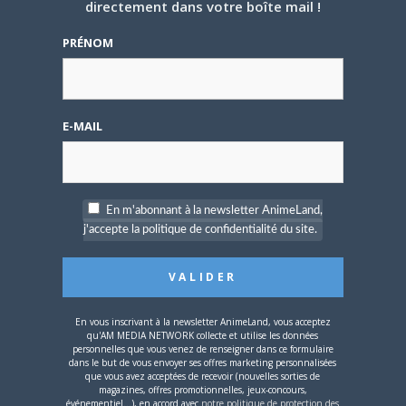
directement dans votre boîte mail !
PRÉNOM
Se souvenir de moi
E-MAIL
Créer un
compte
En m'abonnant à la newsletter AnimeLand,
j'accepte la politique de confidentialité du site.
Mot de passe oublié ?
OÙ TROUVER NOS MAGAZINES
En vous inscrivant à la newsletter AnimeLand, vous acceptez
qu'AM MEDIA NETWORK collecte et utilise les données
personnelles que vous venez de renseigner dans ce formulaire
dans le but de vous envoyer ses offres marketing personnalisées
Pour savoir où trouver nos magazines, cliquez sur la
que vous avez acceptées de recevoir (nouvelles sorties de
magazines, offres promotionnelles, jeux-concours,
carte !
événementiel...), en accord avec
notre politique de protection des