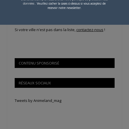
données
. Veuillez cocher la cases ci-dessus si vous acceptez de
recevoir notre newsletter.
Si votre ville n'est pas dans la liste,
contactez-nous
!
CONTENU SPONSORISÉ
RÉSEAUX SOCIAUX
Tweets by Animeland_mag