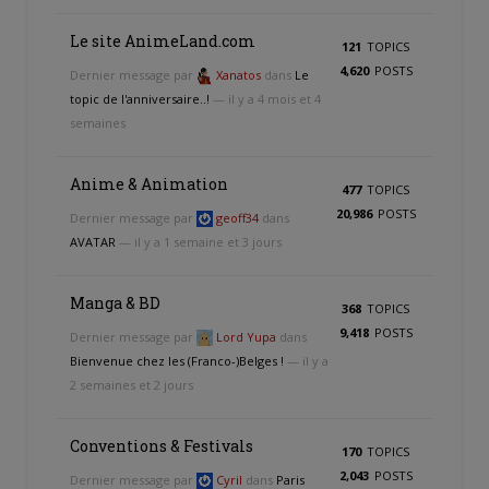
Le site AnimeLand.com
121
TOPICS
4,620
POSTS
Dernier message par
Xanatos
dans
Le
topic de l'anniversaire..!
— il y a 4 mois et 4
semaines
Anime & Animation
477
TOPICS
20,986
POSTS
Dernier message par
geoff34
dans
AVATAR
— il y a 1 semaine et 3 jours
Manga & BD
368
TOPICS
9,418
POSTS
Dernier message par
Lord Yupa
dans
Bienvenue chez les (Franco-)Belges !
— il y a
2 semaines et 2 jours
Conventions & Festivals
170
TOPICS
2,043
POSTS
Dernier message par
Cyril
dans
Paris