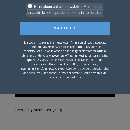
carte !
En m'abonnant à la newsletter AnimeLand,
j'accepte la politique de confidentialité du site.
Si votre ville n'est pas dans la liste,
contactez-nous
!
En vous inscrivant à la newsletter AnimeLand, vous acceptez
qu'AM MEDIA NETWORK collecte et utilise les données
personnelles que vous venez de renseigner dans ce formulaire
dans le but de vous envoyer ses offres marketing personnalisées
que vous avez acceptées de recevoir (nouvelles sorties de
magazines, offres promotionnelles, jeux-concours,
événementiel...), en accord avec
notre politique de protection des
CONTENU SPONSORISÉ
données
. Veuillez cocher la cases ci-dessus si vous acceptez de
recevoir notre newsletter.
RÉSEAUX SOCIAUX
Tweets by Animeland_mag