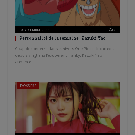
10 DÉCEMBRE 2024
0
Personnalité de la semaine : Kazuki Yao
Coup de tonnerre dans l’univers One Piece ! Incarnant
depuis vingt ans l’exubérant Franky, Kazuki Yao
annonce…
DOSSIERS