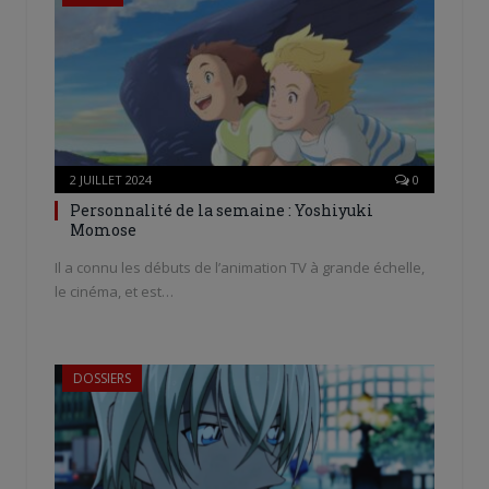
2 JUILLET 2024
0
Personnalité de la semaine : Yoshiyuki
Momose
Il a connu les débuts de l’animation TV à grande échelle,
le cinéma, et est…
DOSSIERS