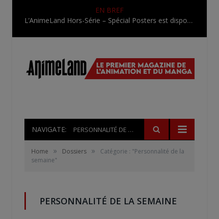
EN BREF
L’AnimeLand Hors-Série – Spécial Posters est disponible !
NAVIGATE:
PERSONNALITÉ DE LA SEMAINE
»
»
Home
Dossiers
Catégorie : "Personnalité de la
semaine"
PERSONNALITÉ DE LA SEMAINE