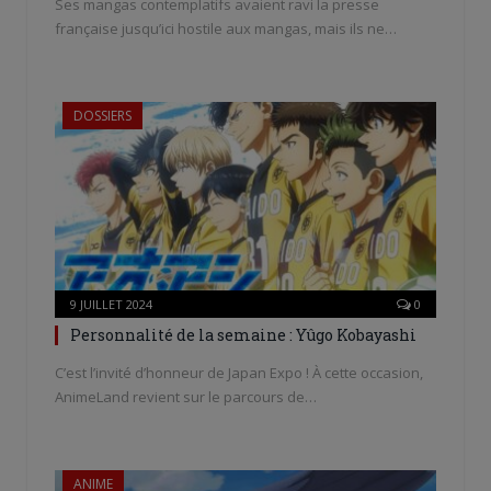
Ses mangas contemplatifs avaient ravi la presse
française jusqu’ici hostile aux mangas, mais ils ne…
DOSSIERS
9 JUILLET 2024
0
Personnalité de la semaine : Yûgo Kobayashi
C’est l’invité d’honneur de Japan Expo ! À cette occasion,
AnimeLand revient sur le parcours de…
ANIME