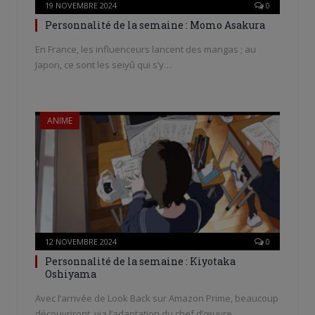
19 NOVEMBRE 2024
0
Personnalité de la semaine : Momo Asakura
En France, les influenceurs lancent des mangas ; au
Japon, ce sont les seiyû qui s’y…
ANIME
12 NOVEMBRE 2024
0
Personnalité de la semaine : Kiyotaka
Oshiyama
Avec l’arrivée de Look Back sur Amazon Prime, beaucoup
découvriront, via l’adaptation du chef d’œuvre…