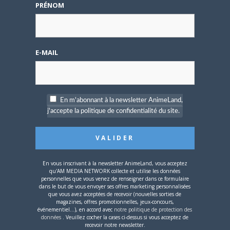
Avec Beyblade en octobre, cela fera trente ans que
PRÉNOM
L’Arc~en~Ciel interprète les génériques de séries…
E-MAIL
ANIME
En m'abonnant à la newsletter AnimeLand,
j'accepte la politique de confidentialité du site.
10 SEPTEMBRE 2024
0
Personnalité de la semaine : Shinobu Ohtaka
En vous inscrivant à la newsletter AnimeLand, vous acceptez
qu'AM MEDIA NETWORK collecte et utilise les données
En trois séries chez trois éditeurs, elle s’est imposée
personnelles que vous venez de renseigner dans ce formulaire
comme une valeur sûre du shônen.…
dans le but de vous envoyer ses offres marketing personnalisées
que vous avez acceptées de recevoir (nouvelles sorties de
magazines, offres promotionnelles, jeux-concours,
événementiel...), en accord avec
notre politique de protection des
données
. Veuillez cocher la cases ci-dessus si vous acceptez de
recevoir notre newsletter.
DOSSIERS