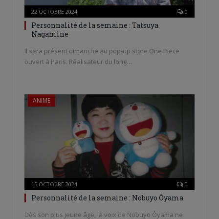
22 OCTOBRE 2024
0
Personnalité de la semaine : Tatsuya
Nagamine
Il sera présent dimanche au pop-up store One Piece
ouvert à Paris. Réalisateur du long…
ANIME
15 OCTOBRE 2024
0
Personnalité de la semaine : Nobuyo Ôyama
Dès son plus jeune âge, la voix de Nobuyo Ôyama ne