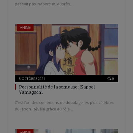
passait pas inaperçue. Auprès…
ANIME
8 OCTOBRE 2024
0
Personnalité de la semaine : Kappei
Yamaguchi
C’est l’un des comédiens de doublage les plus célèbres
du Japon. Révélé grâce au rôle…
ANIME