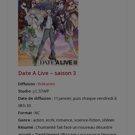
Date A Live – saison 3
Diffusion :
Wakanim
Studio :
J.C.STAFF
Date de diffusion :
11 janvier, puis chaque vendredi à
08 h 30
Format :
NC
Genre :
action,
ecchi
, romance, science-fiction,
shônen
Résumé :
L’humanité fait face un nouveau désastre
appelé « Tremblement d’Espace » qui secoue l’espace