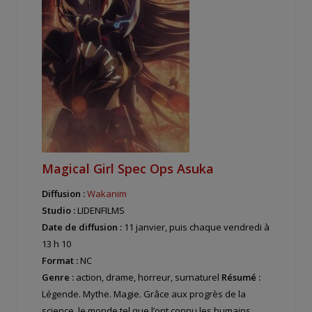
Magical Girl Spec Ops Asuka
Diffusion :
Wakanim
Studio :
LIDENFILMS
Date de diffusion :
11 janvier, puis chaque vendredi à
13 h 10
Format :
NC
Genre :
action, drame, horreur, surnaturel
Résumé :
Légende. Mythe. Magie. Grâce aux progrès de la
science, le monde tel que l’ont connu les humains