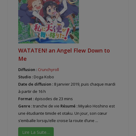
WATATEN! an Angel Flew Down to
Me
Diffusion :
Crunchyroll
Studio :
Doga Kobo
Date de diffusion :
8 janvier 2019, puis chaque mardi
à partir de 16 h
Format :
épisodes de 23 mins
Genre :
tranche de vie
Résumé :
Miyako Hoshino est
une étudiante timide et otaku. Un jour, son cœur
s’emballe lorsqu’elle croise la route d’une ...
Lire La Suite…