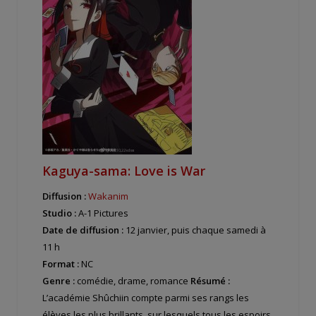
Kaguya-sama: Love is War
Diffusion :
Wakanim
Studio :
A-1 Pictures
Date de diffusion :
12 janvier, puis chaque samedi à
11 h
Format :
NC
Genre :
comédie, drame, romance
Résumé :
L’académie Shûchiin compte parmi ses rangs les
élèves les plus brillants, sur lesquels tous les espoirs