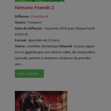
Kemono Friends 2
Diffusion :
Crunchyroll
Studio :
Tomason
Date de diffusion :
14 janvier 2019, puis chaque lundi
à 20 h 35
Format :
épisodes de 23 mins
Genre :
comédie, fantastique
Résumé :
Le parc Japari
est un gigantesque zoo dont le sable, de composition
spéciale, permet à certaines créatures de prendre
une ...
Lire La Suite…