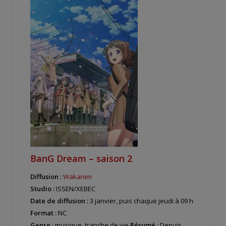
BanG Dream – saison 2
Diffusion :
Wakanim
Studio :
ISSEN/XEBEC
Date de diffusion :
3 janvier, puis chaque jeudi à 09 h
Format :
NC
Genre :
musique, tranche de vie
Résumé :
Depuis