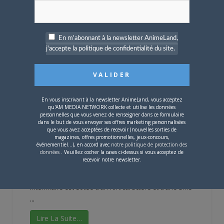
En m'abonnant à la newsletter AnimeLand,
j'accepte la politique de confidentialité du site.
Rinshi!! Ekodachan
En vous inscrivant à la newsletter AnimeLand, vous acceptez
Diffusion :
Crunchyroll
qu'AM MEDIA NETWORK collecte et utilise les données
Studio :
NC
personnelles que vous venez de renseigner dans ce formulaire
dans le but de vous envoyer ses offres marketing personnalisées
Date de diffusion :
8 janvier, puis chaque mardi à 19 h
que vous avez acceptées de recevoir (nouvelles sorties de
magazines, offres promotionnelles, jeux-concours,
30
événementiel...), en accord avec
notre politique de protection des
Format :
épisodes de 23 min
données
. Veuillez cocher la cases ci-dessus si vous acceptez de
recevoir notre newsletter.
Genre :
comédie
Résumé :
Ekoda vient de la
campagne et vit seule en ville. Cette travailleuse
intérimaire est dotée d’un fort caractère et d’une âme
...
Lire La Suite…