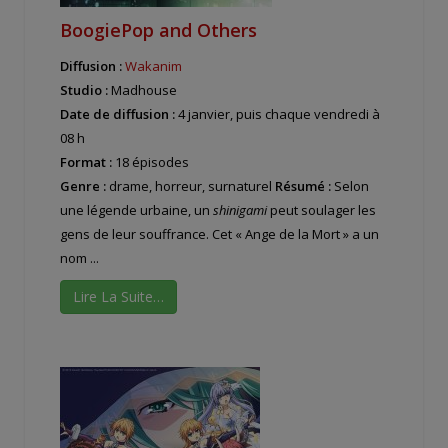
BoogiePop and Others
Diffusion :
Wakanim
Studio :
Madhouse
Date de diffusion :
4 janvier, puis chaque vendredi à
08 h
Format :
18 épisodes
Genre :
drame, horreur, surnaturel
Résumé :
Selon
une légende urbaine, un
shinigami
peut soulager les
gens de leur souffrance. Cet « Ange de la Mort » a un
nom ...
Lire La Suite…