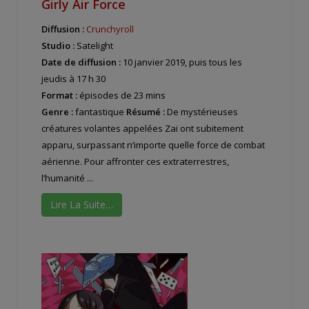
Girly Air Force
Diffusion :
Crunchyroll
Studio :
Satelight
Date de diffusion :
10 janvier 2019, puis tous les
jeudis à 17 h 30
Format :
épisodes de 23 mins
Genre :
fantastique
Résumé :
De mystérieuses
créatures volantes appelées Zai ont subitement
apparu, surpassant n’importe quelle force de combat
aérienne. Pour affronter ces extraterrestres,
l’humanité ...
Lire La Suite…