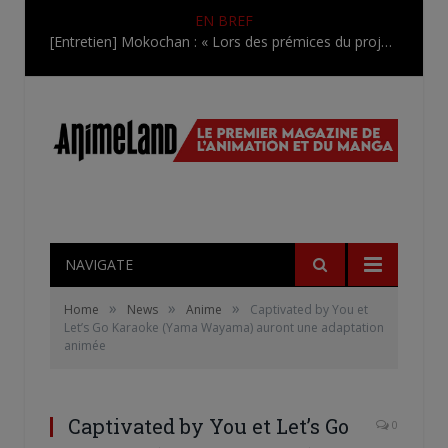
EN BREF
[Entretien] Mokochan : « Lors des prémices du projet, il était déjà demandé de suivre au mieux le manga originel.»
NAVIGATE
»
»
»
Home
News
Anime
Captivated by You et
Let’s Go Karaoke (Yama Wayama) auront une adaptation
animée
Captivated by You et Let’s Go
0