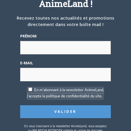
AnimeLand !
Share this:
Recevez toutes nos actualités et promotions
Cliquez
Cliquez
Cliquez
pour
pour
pour
directement dans votre boîte mail !
partager
partager
partager
sur
sur
sur
Twitter(ouvre
Facebook(ouvre
Google+
PRÉNOM
dans
dans
(ouvre
une
une
dans
nouvelle
nouvelle
une
PARLEZ-EN À VOS AMIS !
fenêtre)
fenêtre)
nouvelle
fenêtre)
Twitter
Facebook
Google+
Pinterest
LinkedIn
E-MAIL
Tumblr
Email
A PROPOS DE L'AUTEUR
En m'abonnant à la newsletter AnimeLand,
JOSÉPHINE LEMERCIER
j'accepte la politique de confidentialité du site.
Site
web
Dans l'espoir de pouvoir parler du
prochain volume de Nana dans
En vous inscrivant à la newsletter AnimeLand, vous acceptez
Animeland un jour...
qu'AM MEDIA NETWORK collecte et utilise les données