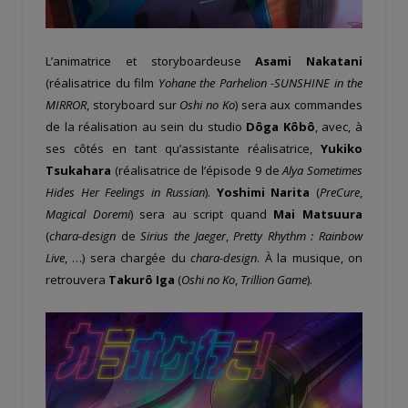
L’animatrice et storyboardeuse
Asami Nakatani
(réalisatrice du film
Yohane the Parhelion -SUNSHINE in the
MIRROR
, storyboard sur
Oshi no Ko
) sera aux commandes
de la réalisation au sein du studio
Dôga Kôbô
, avec, à
ses côtés en tant qu’assistante réalisatrice,
Yukiko
Tsukahara
(réalisatrice de l’épisode 9 de
Alya Sometimes
Hides Her Feelings in Russian
).
Yoshimi Narita
(
PreCure
,
Magical Doremi
) sera au script quand
Mai Matsuura
(
chara-design
de
Sirius the Jaeger
,
Pretty Rhythm : Rainbow
Live
, …) sera chargée du
chara-design
. À la musique, on
retrouvera
Takurô Iga
(
Oshi no Ko
,
Trillion Game
).