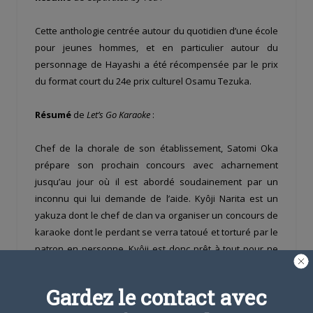
Cette anthologie centrée autour du quotidien d’une école
pour jeunes hommes, et en particulier autour du
personnage de Hayashi a été récompensée par le prix
du format court du 24e prix culturel Osamu Tezuka.
Résumé
de
Let’s Go Karaoke
:
Chef de la chorale de son établissement, Satomi Oka
prépare son prochain concours avec acharnement
jusqu’au jour où il est abordé soudainement par un
inconnu qui lui demande de l’aide. Kyôji Narita est un
yakuza dont le chef de clan va organiser un concours de
karaoke dont le perdant se verra tatoué et torturé par le
patron en personne. Kyôji est donc prêt à tout pour ne
pas échouer !
Gardez le contact avec
Source :
Site officiel des
anime