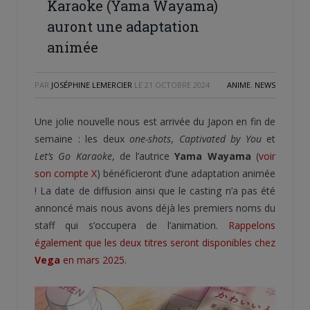
Karaoke (Yama Wayama)
auront une adaptation
animée
PAR
JOSÉPHINE LEMERCIER
LE
21 OCTOBRE 2024
ANIME
,
NEWS
Une jolie nouvelle nous est arrivée du Japon en fin de
semaine : les deux
one-shots
,
Captivated by You
et
Let’s Go Karaoke
, de l’autrice
Yama Wayama
(
voir
son compte X
) bénéficieront d’une adaptation animée
! La date de diffusion ainsi que le casting n’a pas été
annoncé mais nous avons déjà les premiers noms du
staff qui s’occupera de l’animation.
Rappelons
également que les deux titres seront disponibles chez
Vega
en mars 2025
.