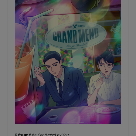
Résumé
de
Captivated by You
: