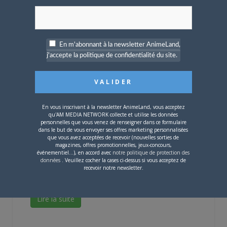
En m'abonnant à la newsletter AnimeLand,
j'accepte la politique de confidentialité du site.
High School DXD Hero
Diffusion :
ADN
Studio :
Passione
En vous inscrivant à la newsletter AnimeLand, vous acceptez
qu'AM MEDIA NETWORK collecte et utilise les données
Date de diffusion :
à partir du 10 avril à 17h
personnelles que vous venez de renseigner dans ce formulaire
dans le but de vous envoyer ses offres marketing personnalisées
Durée :
12 x 25 mins
que vous avez acceptées de recevoir (nouvelles sorties de
Genre :
NC
Résumé :
Issei, un jeune homme pervers
magazines, offres promotionnelles, jeux-concours,
événementiel...), en accord avec
notre politique de protection des
et plutôt simplet, vit en tant que démon entouré par
données
. Veuillez cocher la cases ci-dessus si vous acceptez de
son maître Rias, un démon de rang supérieur, mais
recevoir notre newsletter.
aussi ...
Lire la suite