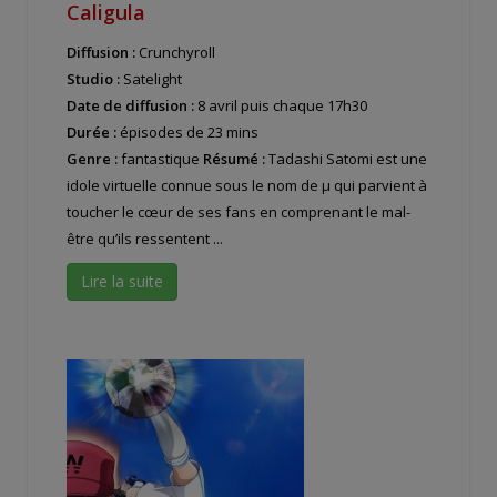
Caligula
Diffusion :
Crunchyroll
Studio :
Satelight
Date de diffusion :
8 avril puis chaque 17h30
Durée :
épisodes de 23 mins
Genre :
fantastique
Résumé :
Tadashi Satomi est une
idole virtuelle connue sous le nom de μ qui parvient à
toucher le cœur de ses fans en comprenant le mal-
être qu’ils ressentent ...
Lire la suite