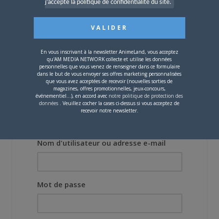
j'accepte la politique de confidentialité du site.
8 NOVEMBRE 2024
L’AnimeLand Hors-Série Cuisine est
disponible en précommande !
En vous inscrivant à la newsletter AnimeLand, vous acceptez
26 JUILLET 2023
qu'AM MEDIA NETWORK collecte et utilise les données
L’AnimeLand X-tra Hors-Série L’Attaque
personnelles que vous venez de renseigner dans ce formulaire
des Titans est disponible !
dans le but de vous envoyer ses offres marketing personnalisées
que vous avez acceptées de recevoir (nouvelles sorties de
magazines, offres promotionnelles, jeux-concours,
événementiel...), en accord avec
notre politique de protection des
données
. Veuillez cocher la cases ci-dessus si vous acceptez de
recevoir notre newsletter.
Nom d'utilisateur ou adresse e-mail
Mot de passe