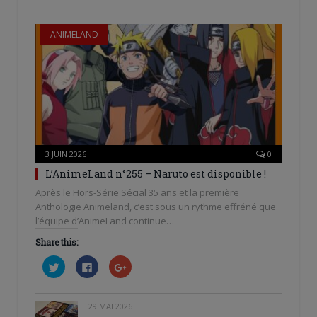
ANIMELAND
3 JUIN 2026
0
L’AnimeLand n°255 – Naruto est disponible !
Après le Hors-Série Sécial 35 ans et la première
Anthologie Animeland, c’est sous un rythme effréné que
l’équipe d’AnimeLand continue…
Share this:
Cliquez
Cliquez
Cliquez
pour
pour
pour
partager
partager
partager
sur
sur
sur
Twitter(ouvre
Facebook(ouvre
Google+
dans
dans
(ouvre
29 MAI 2026
une
une
dans