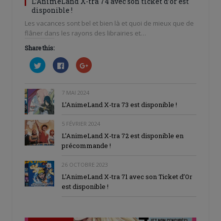
L’AnimeLand X-tra 74 avec son ticket d’or est
disponible !
Les vacances sont bel et bien là et quoi de mieux que de
flâner dans les rayons des librairies et…
Share this:
Cliquez
Cliquez
Cliquez
pour
pour
pour
partager
partager
partager
sur
sur
sur
Twitter(ouvre
Facebook(ouvre
Google+
dans
dans
(ouvre
7 MAI 2024
une
une
dans
L’AnimeLand X-tra 73 est disponible !
nouvelle
nouvelle
une
fenêtre)
fenêtre)
nouvelle
fenêtre)
5 FÉVRIER 2024
L’AnimeLand X-tra 72 est disponible en
précommande !
26 OCTOBRE 2023
L’AnimeLand X-tra 71 avec son Ticket d’Or
est disponible !