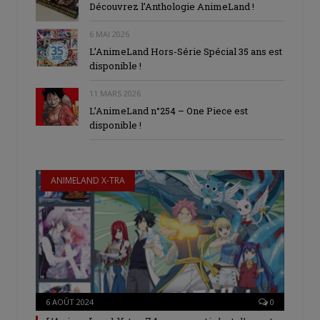
Découvrez l’Anthologie AnimeLand !
nouvelle
nouvelle
une
fenêtre)
fenêtre)
nouvelle
fenêtre)
6 MAI 2026
L’AnimeLand Hors-Série Spécial 35 ans est
disponible !
11 MARS 2026
L’AnimeLand n°254 – One Piece est
disponible !
ANIMELAND X-TRA
6 AOÛT 2024
0