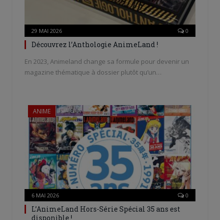
29 MAI 2026
0
Découvrez l’Anthologie AnimeLand !
En 2023, Animeland change sa formule pour devenir un
magazine thématique à dossier plutôt qu’un…
ANIME
6 MAI 2026
0
L’AnimeLand Hors-Série Spécial 35 ans est
disponible !