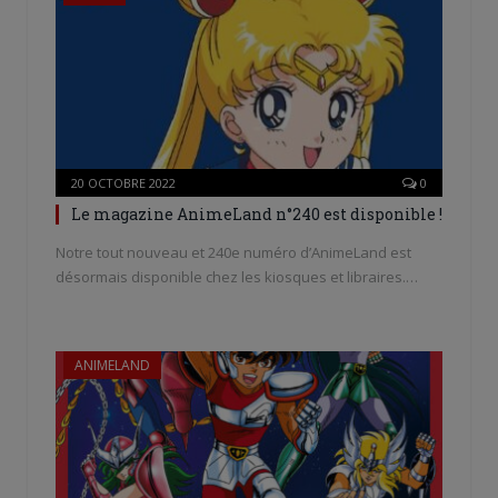
20 OCTOBRE 2022
0
Le magazine AnimeLand n°240 est disponible !
Notre tout nouveau et 240e numéro d’AnimeLand est
désormais disponible chez les kiosques et libraires.…
ANIMELAND