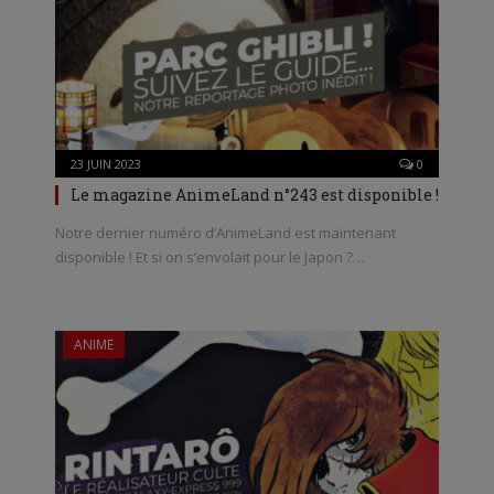
23 JUIN 2023
0
Le magazine AnimeLand n°243 est disponible !
Notre dernier numéro d’AnimeLand est maintenant
disponible ! Et si on s’envolait pour le Japon ?…
ANIME