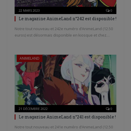
22 MARS 2023
0
Le magazine AnimeLand n°242 est disponible !
Notre tout nouveau et 242e numéro d’AnimeLand (12.50
euros) est désormais disponible en kiosque et chez…
ANIMELAND
21 DÉCEMBRE 2022
0
Le magazine AnimeLand n°241 est disponible !
Notre tout nouveau et 241e numéro d’AnimeLand (12.50