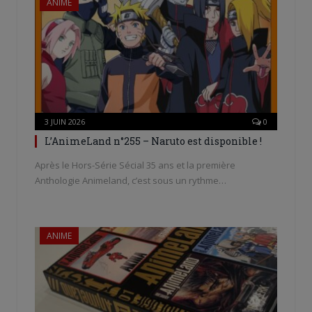
ANIME
3 JUIN 2026
0
L’AnimeLand n°255 – Naruto est disponible !
Après le Hors-Série Sécial 35 ans et la première
Anthologie Animeland, c’est sous un rythme…
ANIME