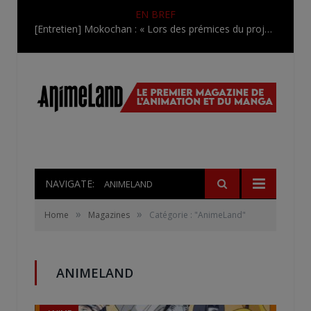
EN BREF
[Entretien] Mokochan : « Lors des prémices du projet, il était déjà demandé de suivre au mieux le manga originel.»
NAVIGATE:
ANIMELAND
»
»
Home
Magazines
Catégorie : "AnimeLand"
ANIMELAND