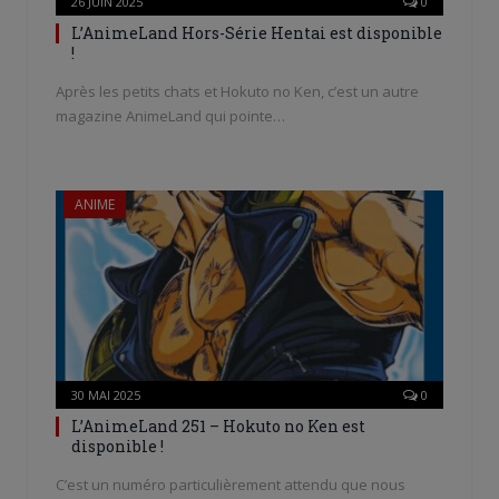
26 JUIN 2025
0
L’AnimeLand Hors-Série Hentai est disponible
!
Après les petits chats et Hokuto no Ken, c’est un autre
magazine AnimeLand qui pointe…
ANIME
30 MAI 2025
0
L’AnimeLand 251 – Hokuto no Ken est
disponible !
C’est un numéro particulièrement attendu que nous