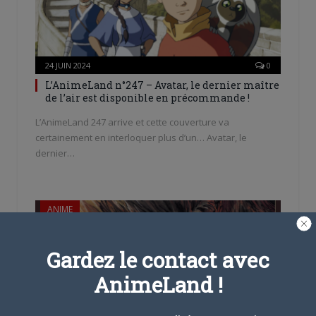
24 JUIN 2024
0
L’AnimeLand n°247 – Avatar, le dernier maître
de l’air est disponible en précommande !
L’AnimeLand 247 arrive et cette couverture va
certainement en interloquer plus d’un… Avatar, le
dernier…
ANIME
Gardez le contact avec
AnimeLand !