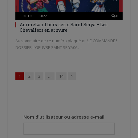
3 OCTOBRE 2022
0
AnimeLand hors-série Saint Seiya – Les
Chevaliers en armure
Au sommaire de ce numéro plaqué or ! JE COMMANDE !
DOSSIER L’OEUVRE SAINT SEIYA06.…
Suivant
1
2
3
…
14
Nom d'utilisateur ou adresse e-mail