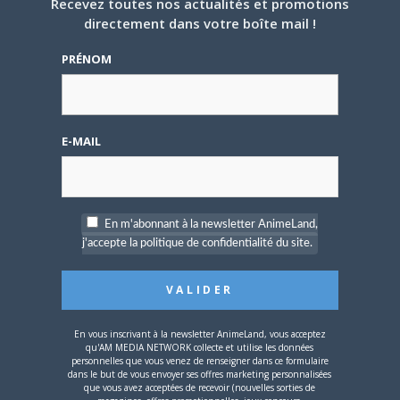
Recevez toutes nos actualités et promotions
24 AVRIL 2024
0
directement dans votre boîte mail !
L’AnimeLand n°246 – Berserk est disponible !
PRÉNOM
Et voilà déjà le troisième numéro de notre nouvelle
formule d’AnimeLand… Le printemps est déjà…
E-MAIL
ANIME
En m'abonnant à la newsletter AnimeLand,
j'accepte la politique de confidentialité du site.
18 JANVIER 2024
0
En vous inscrivant à la newsletter AnimeLand, vous acceptez
L’AnimeLand n°245 – Studio Ghibli est
qu'AM MEDIA NETWORK collecte et utilise les données
disponible !
personnelles que vous venez de renseigner dans ce formulaire
dans le but de vous envoyer ses offres marketing personnalisées
que vous avez acceptées de recevoir (nouvelles sorties de
Le nouveau numéro d’AnimeLand est disponible ! C’est