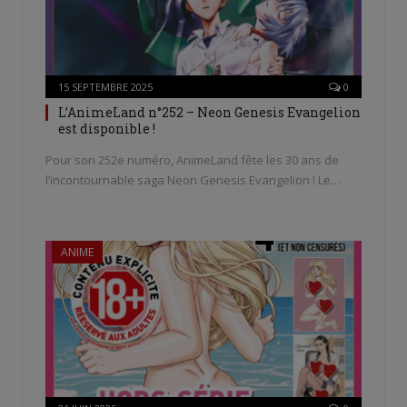
15 SEPTEMBRE 2025
0
L’AnimeLand n°252 – Neon Genesis Evangelion
est disponible !
Pour son 252e numéro, AnimeLand fête les 30 ans de
l’incontournable saga Neon Genesis Evangelion ! Le…
ANIME