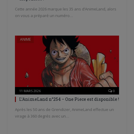
Cette année 2026 marque les 35 ans d’AnimeLand, alors
on vous a préparé un numéro…
ANIME
11 MARS 2026
0
L’AnimeLand n°254 – One Piece est disponible !
Après les 50 ans de Grendizer, AnimeLand effectue un
virage à 360 degrés avec un…