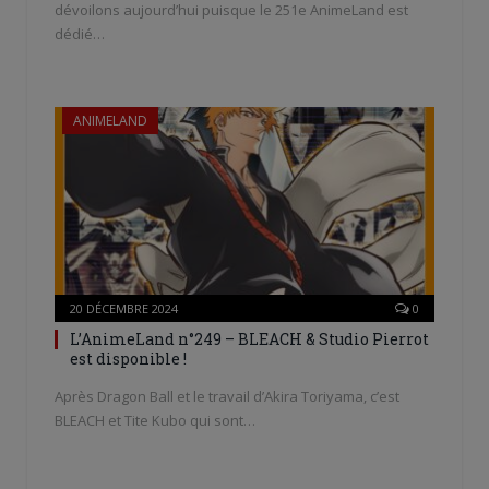
dévoilons aujourd’hui puisque le 251e AnimeLand est
dédié…
ANIMELAND
20 DÉCEMBRE 2024
0
L’AnimeLand n°249 – BLEACH & Studio Pierrot
est disponible !
Après Dragon Ball et le travail d’Akira Toriyama, c’est
BLEACH et Tite Kubo qui sont…