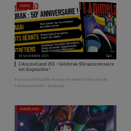
ANIME
28 NOVEMBRE 2025
0
L’AnimeLand 253 – Goldorak 50e anniversaire
est disponible !
Il va vous réchauffer le cœur en cette froide période :
L’AnimeLand 253 – Goldorak…
ANIMELAND