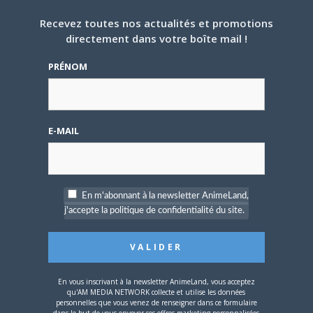
Comic Ran Twins – Sengoku Bushô Retsuden (66 890)
Recevez toutes nos actualités et promotions
Corocoro Ichiban! (83 334)
directement dans votre boîte mail !
Evening (114 000)
Gekkan Corocoro Comic (920 000)
PRÉNOM
Gekkan Morning Two (18 834)
Gekkan Shônen Magazine
(534 767)
Gekkan! Spirits (9 000)
Gessan (39 667)
E-MAIL
Grand Jump (193 000)
Jump Square (260 000)
Magazine Special (49 000)
Morning (250 692)
En m'abonnant à la newsletter AnimeLand,
Shônen Jump
(2 376 667)
j'accepte la politique de confidentialité du site.
Shônen Magazine
(1 107 840)
Shônen Sirius (9 000)
Shônen Sunday (369 231)
Shônen Sunday Super (14 000)
En vous inscrivant à la newsletter AnimeLand, vous acceptez
Sunday Gx (15 500)
qu'AM MEDIA NETWORK collecte et utilise les données
personnelles que vous venez de renseigner dans ce formulaire
Ultra Jump (48 667)