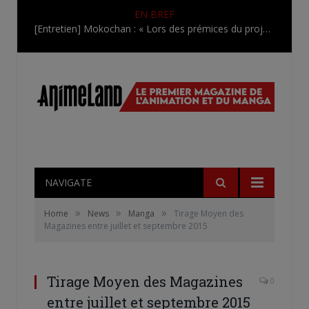
EN BREF
[Entretien] Mokochan : « Lors des prémices du projet, il était déjà demandé de suivre au mieux le manga originel.»
NAVIGATE
»
»
»
Home
News
Manga
Tirage Moyen des
Magazines entre juillet et septembre 2015
Tirage Moyen des Magazines
0
entre juillet et septembre 2015