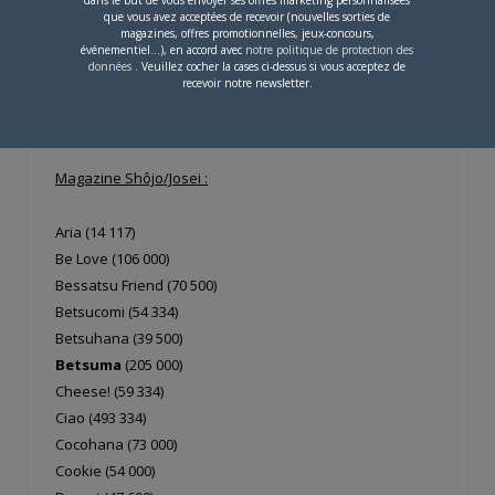
dans le but de vous envoyer ses offres marketing personnalisées
que vous avez acceptées de recevoir (nouvelles sorties de
V Jump (246 667)
magazines, offres promotionnelles, jeux-concours,
Young Animal (117 084)
événementiel...), en accord avec
notre politique de protection des
données
. Veuillez cocher la cases ci-dessus si vous acceptez de
Young Animal Arashi (99 334)
recevoir notre newsletter.
Young Jump
(564 167)
Young Magazine (430 000)
Magazine Shôjo/Josei :
Aria (14 117)
Be Love (106 000)
Bessatsu Friend (70 500)
Betsucomi (54 334)
Betsuhana (39 500)
Betsuma
(205 000)
Cheese! (59 334)
Ciao (493 334)
Cocohana (73 000)
Cookie (54 000)