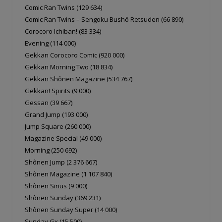
Comic Ran Twins (129 634)
Comic Ran Twins – Sengoku Bushô Retsuden (66 890)
Corocoro Ichiban! (83 334)
Evening (114 000)
Gekkan Corocoro Comic (920 000)
Gekkan Morning Two (18 834)
Gekkan Shônen Magazine (534 767)
Gekkan! Spirits (9 000)
Gessan (39 667)
Grand Jump (193 000)
Jump Square (260 000)
Magazine Special (49 000)
Morning (250 692)
Shônen Jump (2 376 667)
Shônen Magazine (1 107 840)
Shônen Sirius (9 000)
Shônen Sunday (369 231)
Shônen Sunday Super (14 000)
Sunday Gx (15 500)