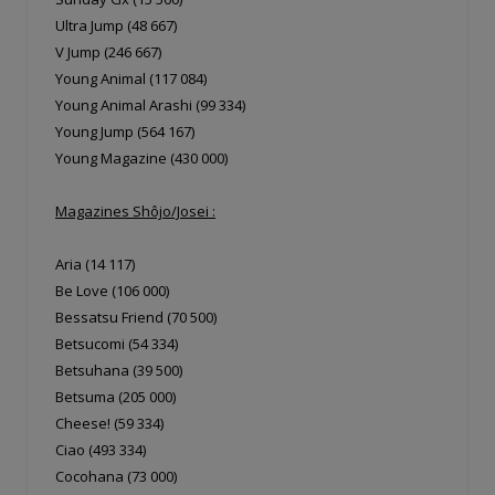
Ultra Jump (48 667)
V Jump (246 667)
Young Animal (117 084)
Young Animal Arashi (99 334)
Young Jump (564 167)
Young Magazine (430 000)
Magazines Shôjo/Josei :
Aria (14 117)
Be Love (106 000)
Bessatsu Friend (70 500)
Betsucomi (54 334)
Betsuhana (39 500)
Betsuma (205 000)
Cheese! (59 334)
Ciao (493 334)
Cocohana (73 000)