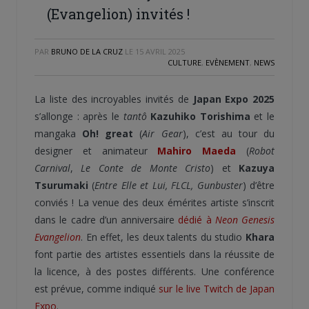
(Evangelion) invités !
PAR
BRUNO DE LA CRUZ
LE
15 AVRIL 2025
CULTURE
,
EVÈNEMENT
,
NEWS
La liste des incroyables invités de
Japan Expo 2025
s’allonge : après le
tantô
Kazuhiko Torishima
et le
mangaka
Oh! great
(
Air Gear
), c’est au tour du
designer et animateur
Mahiro Maeda
(
Robot
Carnival
,
Le Conte de Monte Cristo
) et
Kazuya
Tsurumaki
(
Entre Elle et Lui, FLCL, Gunbuster
) d’être
conviés ! La venue des deux émérites artiste s’inscrit
dans le cadre d’un anniversaire
dédié à
Neon Genesis
Evangelion
. En effet, les deux talents du studio
Khara
font partie des artistes essentiels dans la réussite de
la licence, à des postes différents. Une conférence
est prévue, comme indiqué
sur le live Twitch de Japan
Expo
.