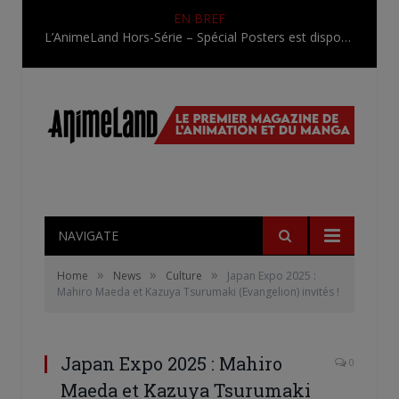
EN BREF
L’AnimeLand Hors-Série – Spécial Posters est disponible !
NAVIGATE
»
»
»
Home
News
Culture
Japan Expo 2025 :
Mahiro Maeda et Kazuya Tsurumaki (Evangelion) invités !
Japan Expo 2025 : Mahiro
0
Maeda et Kazuya Tsurumaki