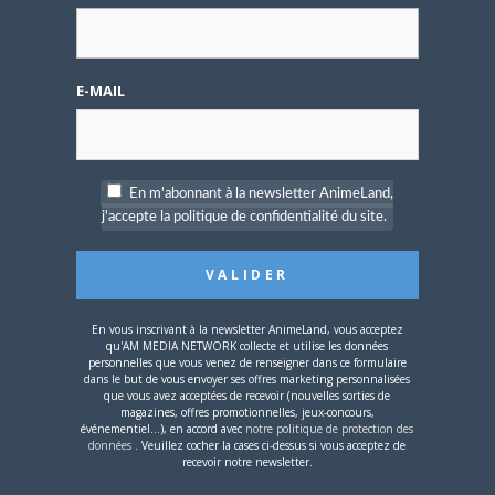
E-MAIL
4 AOÛT 2026
0
Une nouvelle série TV
Digimon en préparation
En m'abonnant à la newsletter AnimeLand,
pour 2027
j'accepte la politique de confidentialité du site.
En vous inscrivant à la newsletter AnimeLand, vous acceptez
qu'AM MEDIA NETWORK collecte et utilise les données
personnelles que vous venez de renseigner dans ce formulaire
4 JUILLET 2026
0
dans le but de vous envoyer ses offres marketing personnalisées
[Entretien] Mokochan : «
que vous avez acceptées de recevoir (nouvelles sorties de
magazines, offres promotionnelles, jeux-concours,
Lors des prémices du
événementiel...), en accord avec
notre politique de protection des
projet, il était déjà
données
. Veuillez cocher la cases ci-dessus si vous acceptez de
demandé de suivre au
recevoir notre newsletter.
mieux le manga