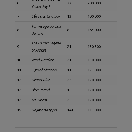
6
23
200 000
Yesterday ?
7
L’Ère des Cristaux
13
190 000
Ton visage au clair
8
8
165 000
de lune
The Heroic Legend
9
21
150 500
of Arslân
10
Wind Breaker
21
150 000
11
Sign of Afection
11
125 000
12
Grand Blue
22
120 000
12
Blue Period
16
120 000
12
MF Ghost
20
120 000
15
Hajime no Ippo
141
115 000