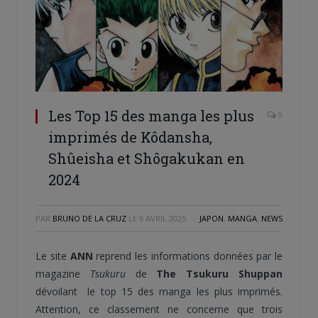
Les Top 15 des manga les plus
0
imprimés de Kôdansha,
Shûeisha et Shôgakukan en
2024
PAR
BRUNO DE LA CRUZ
LE
9 AVRIL 2025
JAPON
,
MANGA
,
NEWS
Le site
ANN
reprend les informations données par le
magazine
Tsukuru
de
The Tsukuru Shuppan
dévoilant le top 15 des manga les plus imprimés.
Attention, ce classement ne concerne que trois