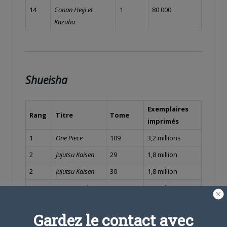
14
Conan
Heiji et
1
80 000
Kazuha
Shueisha
Exemplaires
Rang
Titre
Tome
imprimés
1
One Piece
109
3,2 millions
2
Jujutsu Kaisen
29
1,8 million
2
Jujutsu Kaisen
30
1,8 million
3
SPY x Family
14
1,3 million
4
Hunter X Hunter
38
1,3 million
Gardez le contact avec
5
Kingdom
72
930 000