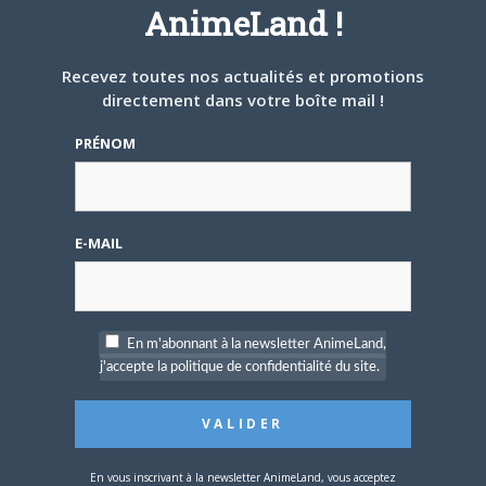
AnimeLand !
My Hero
6
42
850 000
Academia
Recevez toutes nos actualités et promotions
7
Oshi no Ko
16
550 000
directement dans votre boîte mail !
8
Kaiju n° 8
12
500 000
PRÉNOM
8
Chainsawman
17
500 000
10
One Punch Man
31
440 000
11
World Trigger
27
420 000
E-MAIL
12
JOJOLands
3
340 000
13
Dr Stone
27
300 000
Dragon Ball
En m'abonnant à la newsletter AnimeLand,
14
23
270 000
Super
j'accepte la politique de confidentialité du site.
15
RÉEL
16
250 000
En vous inscrivant à la newsletter AnimeLand, vous acceptez
Source :
ANN