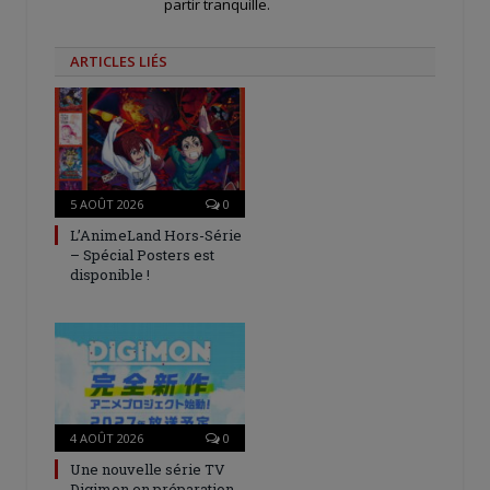
partir tranquille.
ARTICLES LIÉS
5 AOÛT 2026
0
L’AnimeLand Hors-Série
– Spécial Posters est
disponible !
4 AOÛT 2026
0
Une nouvelle série TV
Digimon en préparation