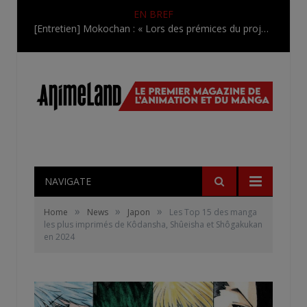
EN BREF
[Entretien] Mokochan : « Lors des prémices du projet, il était déjà demandé de suivre au mieux le manga originel.»
NAVIGATE
»
»
»
Home
News
Japon
Les Top 15 des manga
les plus imprimés de Kôdansha, Shûeisha et Shôgakukan
en 2024