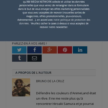
qu'AM MEDIA NETWORK collecte et utilise les données
personnelles que vous venez de renseigner dans ce formulaire
dans le but de vous envoyer ses offres marketing personnalisées
Share this:
que vous avez acceptées de recevoir (nouvelles sorties de
magazines, offres promotionnelles, jeux-concours,
événementiel...), en accord avec
notre politique de protection des
Cliquez
Cliquez
Cliquez
pour
pour
pour
données
. Veuillez cocher la cases ci-dessus si vous acceptez de
partager
partager
partager
recevoir notre newsletter.
sur
sur
sur
Twitter(ouvre
Facebook(ouvre
Google+
dans
dans
(ouvre
une
une
dans
nouvelle
nouvelle
une
PARLEZ-EN À VOS AMIS !
fenêtre)
fenêtre)
nouvelle
fenêtre)
Twitter
Facebook
Google+
Pinterest
LinkedIn
Tumblr
Email
A PROPOS DE L'AUTEUR
BRUNO DE LA CRUZ
Défendre les couleurs d'AnimeLand était
un rêve. Il ne me reste plus qu'à
rencontrer Hiroaki Samura et je pourrai