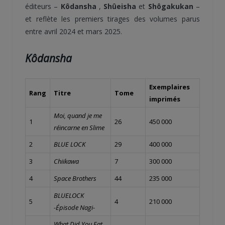
éditeurs –
Kôdansha
,
Shûeisha
et
Shôgakukan
–
et reflète les premiers tirages des volumes parus
entre avril 2024 et mars 2025.
Kôdansha
Exemplaires
Rang
Titre
Tome
imprimés
Moi, quand je me
1
26
450 000
réincarne en Slime
2
BLUE LOCK
29
400 000
3
Chiikawa
7
300 000
4
Space Brothers
44
235 000
BLUELOCK
5
4
210 000
-Épisode Nagi-
What Did You Eat