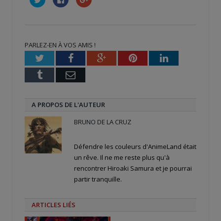
pour
pour
pour
partager
partager
partager
sur
sur
sur
Twitter(ouvre
Facebook(ouvre
Google+
dans
dans
(ouvre
une
une
dans
nouvelle
nouvelle
une
PARLEZ-EN À VOS AMIS !
fenêtre)
fenêtre)
nouvelle
fenêtre)
Twitter
Facebook
Google+
Pinterest
LinkedIn
Tumblr
Email
A PROPOS DE L'AUTEUR
BRUNO DE LA CRUZ
Défendre les couleurs d'AnimeLand était
un rêve. Il ne me reste plus qu'à
rencontrer Hiroaki Samura et je pourrai
partir tranquille.
ARTICLES LIÉS