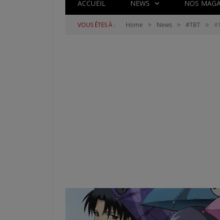
ACCUEIL
NEWS
NOS MAGA
»
»
»
VOUS ÊTES À :
Home
News
#TBT
#T