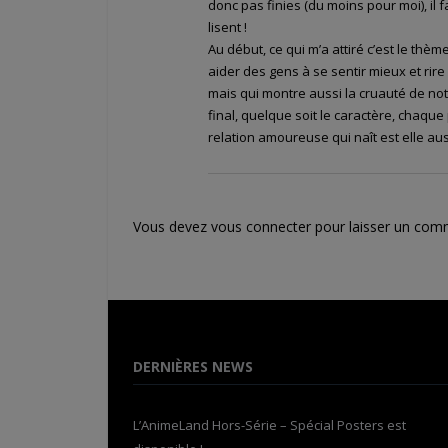
donc pas finies (du moins pour moi), il
lisent !
Au début, ce qui m’a attiré c’est le thèm
aider des gens à se sentir mieux et rir
mais qui montre aussi la cruauté de n
final, quelque soit le caractère, chaque
relation amoureuse qui naît est elle aus
Vous devez
vous connecter
pour laisser un com
DERNIÈRES NEWS
L’AnimeLand Hors-Série – Spécial Posters est