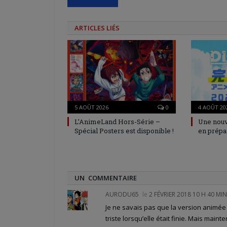
ARTICLES LIÉS
5 AOÛT 2026
0
4 AOÛT 20
L’AnimeLand Hors-Série –
Une nouv
Spécial Posters est disponible !
en prépa
UN COMMENTAIRE
AURODU65
le
2 FÉVRIER 2018 10 H 40 MIN
Je ne savais pas que la version animée 
triste lorsqu’elle était finie. Mais mai