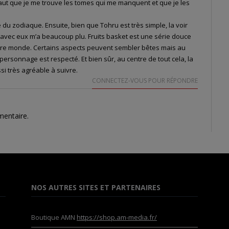
 faut que je me trouve les tomes qui me manquent et que je les
e du zodiaque. Ensuite, bien que Tohru est très simple, la voir
e avec eux m’a beaucoup plu. Fruits basket est une série douce
otre monde. Certains aspects peuvent sembler bêtes mais au
 personnage est respecté. Et bien sûr, au centre de tout cela, la
si très agréable à suivre.
CONNECTEZ-VOUS POUR RÉPONDRE
mentaire.
NOS AUTRES SITES ET PARTENAIRES
Boutique AMN
https://shop.am-media.fr/