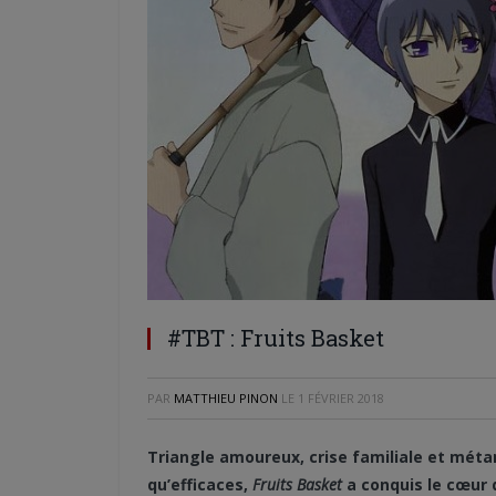
#TBT : Fruits Basket
PAR
MATTHIEU PINON
LE
1 FÉVRIER 2018
Triangle amoureux, crise familiale et méta
qu’efficaces,
Fruits Basket
a conquis le cœur d