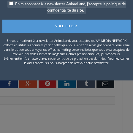
En m'abonnant à la newsletter AnimeLand, j'accepte la politique de
ire pour rappeler qu’il
confidentialité du site.
 Basket Another
, clos en
dition deluxe en VF
En vous inscrivant à la newsletter AnimeLand, vous acceptez qu'AM MEDIA NETWORK
collecte et utilise les données personnelles que vous venez de renseigner dans ce formulaire
dans le but de vous envoyer ses offres marketing personnalisées que vous avez acceptées de
recevoir (nouvelles sorties de magazines, offres promotionnelles, jeux-concours,
événementiel...), en accord avec
notre politique de protection des données
. Veuillez cocher
la cases ci-dessus si vous acceptez de recevoir notre newsletter.
tter
Facebook
Google+
Pinterest
LinkedIn
Tumblr
Email