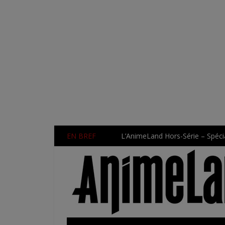
EN BREF
L’AnimeLand Hors-Série – Spécia