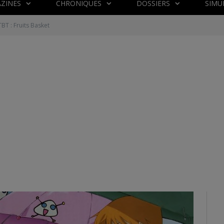
ZINES
CHRONIQUES
DOSSIERS
SIMU
BT : Fruits Basket