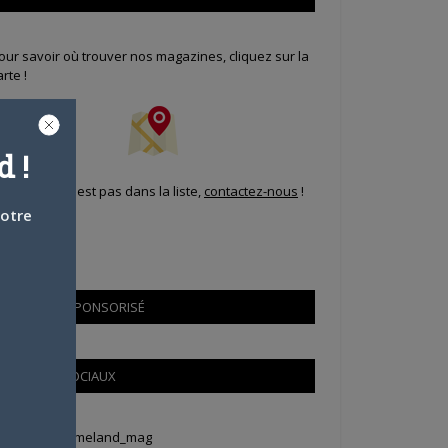
our savoir où trouver nos magazines, cliquez sur la
arte !
 !
i votre ville n'est pas dans la liste,
contactez-nous
!
votre
CONTENU SPONSORISÉ
RÉSEAUX SOCIAUX
weets by Animeland_mag