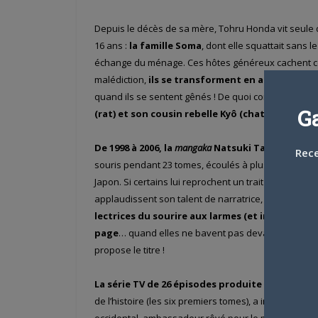
Depuis le décès de sa mère, Tohru Honda vit seule
16 ans :
la famille Soma
, dont elle squattait sans l
échange du ménage. Ces hôtes généreux cachent ce
malédiction,
ils se transforment en animaux du
quand ils se sentent gênés ! De quoi compliquer le 
G
(rat) et son cousin rebelle Kyô (chat)…
De 1998 à 2006, la
mangaka
Natsuki Takaya
prolong
Rece
souris pendant 23 tomes, écoulés à plus de 18 milli
Japon. Si certains lui reprochent un trait parfois trop
applaudissent son talent de narratrice, capable de
lectrices du sourire aux larmes (et inversemen
page
… quand elles ne bavent pas devant la collec
propose le titre !
La série TV de 26 épisodes produite en 2001
, qu
de l’histoire (les six premiers tomes), a instantaném
occidental, ambassadeur rêvé pour le manga. Deven