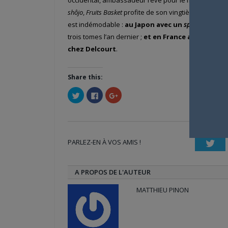
shôjo
,
Fruits Basket
profite de son vingtième anniversa
est indémodable :
au Japon avec un
spin-off
,
Fruits
trois tomes l’an dernier ;
et en France avec sa réé
chez Delcourt
.
Share this:
Cliquez
Cliquez
Cliquez
pour
pour
pour
partager
partager
partager
sur
sur
sur
Twitter(ouvre
Facebook(ouvre
Google+
dans
dans
(ouvre
une
une
dans
nouvelle
nouvelle
une
PARLEZ-EN À VOS AMIS !
fenêtre)
fenêtre)
nouvelle
Twi
fenêtre)
A PROPOS DE L'AUTEUR
MATTHIEU PINON