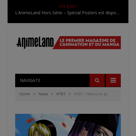
EN BREF
L’AnimeLand Hors-Série – Spécial Posters est disponible !
NAVIGATE
»
»
»
Home
News
#TBT
#TBT : Hikaru no go