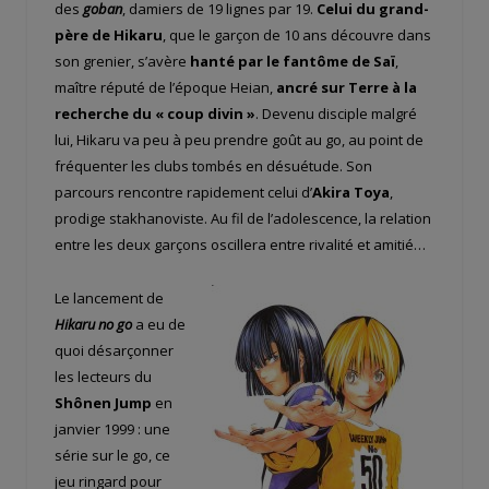
des
goban
, damiers de 19 lignes par 19.
Celui du grand-
père de Hikaru
, que le garçon de 10 ans découvre dans
son grenier, s’avère
hanté par le fantôme de Saï
,
maître réputé de l’époque Heian,
ancré sur Terre à la
recherche du « coup divin »
. Devenu disciple malgré
lui, Hikaru va peu à peu prendre goût au go, au point de
fréquenter les clubs tombés en désuétude. Son
parcours rencontre rapidement celui d’
Akira Toya
,
prodige stakhanoviste. Au fil de l’adolescence, la relation
entre les deux garçons oscillera entre rivalité et amitié…
Le lancement de
Hikaru no go
a eu de
quoi désarçonner
les lecteurs du
Shônen Jump
en
janvier 1999 : une
série sur le go, ce
jeu ringard pour