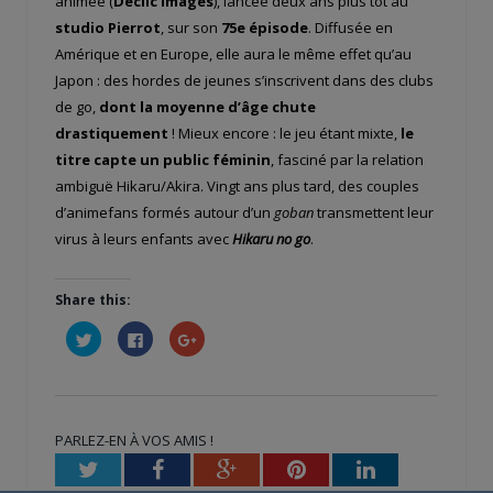
animée (
Déclic Images
), lancée deux ans plus tôt au
studio Pierrot
, sur son
75
e
épisode
. Diffusée en
Amérique et en Europe, elle aura le même effet qu’au
Japon : des hordes de jeunes s’inscrivent dans des clubs
de go,
dont la moyenne d’âge chute
drastiquement
! Mieux encore : le jeu étant mixte,
le
titre capte un public féminin
, fasciné par la relation
ambiguë Hikaru/Akira. Vingt ans plus tard, des couples
d’animefans formés autour d’un
goban
transmettent leur
virus à leurs enfants avec
Hikaru no go
.
Share this:
Cliquez
Cliquez
Cliquez
pour
pour
pour
partager
partager
partager
sur
sur
sur
Twitter(ouvre
Facebook(ouvre
Google+
dans
dans
(ouvre
une
une
dans
nouvelle
nouvelle
une
PARLEZ-EN À VOS AMIS !
fenêtre)
fenêtre)
nouvelle
fenêtre)
Twitter
Facebook
Google+
Pinterest
LinkedIn