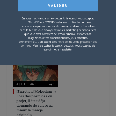
En vous inscrivant à la newsletter AnimeLand, vous acceptez
qu'AM MEDIA NETWORK collecte et utilise les données
personnelles que vous venez de renseigner dans ce formulaire
4 AOÛT 2026
0
dans le but de vous envoyer ses offres marketing personnalisées
que vous avez acceptées de recevoir (nouvelles sorties de
Une nouvelle série TV
magazines, offres promotionnelles, jeux-concours,
Digimon en préparation
événementiel...), en accord avec
notre politique de protection des
pour 2027
données
. Veuillez cocher la cases ci-dessus si vous acceptez de
recevoir notre newsletter.
4 JUILLET 2026
0
[Entretien] Mokochan : «
Lors des prémices du
projet, il était déjà
demandé de suivre au
mieux le manga
originel.»