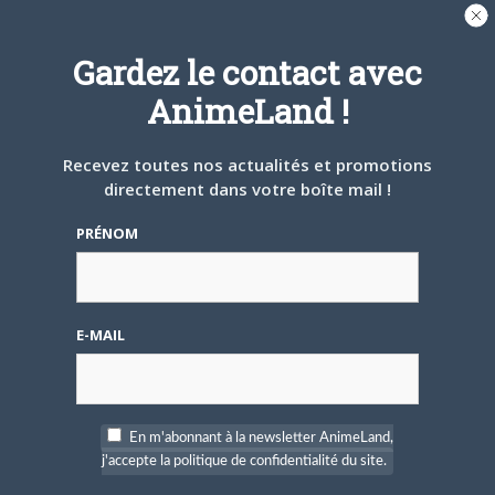
Tumblr
Email
Gardez le contact avec
A PROPOS DE L'AUTEUR
AnimeLand !
MATTHIEU PINON
Recevez toutes nos actualités et promotions
directement dans votre boîte mail !
PRÉNOM
ARTICLES LIÉS
E-MAIL
5 AOÛT 2026
0
L’AnimeLand Hors-Série
– Spécial Posters est
En m'abonnant à la newsletter AnimeLand,
disponible !
j'accepte la politique de confidentialité du site.