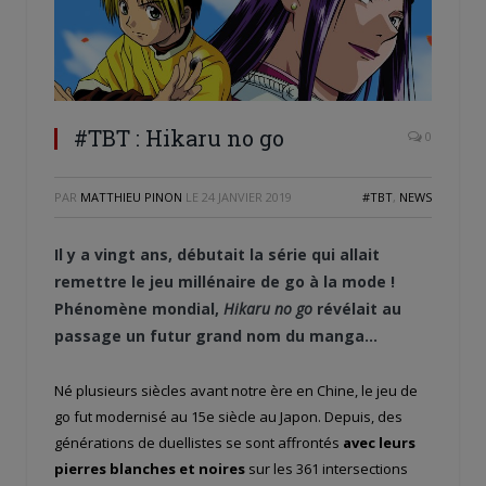
#TBT : Hikaru no go
0
PAR
MATTHIEU PINON
LE
24 JANVIER 2019
#TBT
,
NEWS
Il y a vingt ans, débutait la série qui allait
remettre le jeu millénaire de go à la mode !
Phénomène mondial,
Hikaru no go
révélait au
passage un futur grand nom du manga…
Né plusieurs siècles avant notre ère en Chine, le jeu de
go fut modernisé au 15
e
siècle au Japon. Depuis, des
générations de duellistes se sont affrontés
avec leurs
pierres blanches et noires
sur les 361 intersections