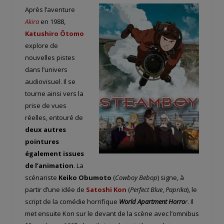
Après l’aventure
Akira
en 1988,
Katushiro Ôtomo
explore de
nouvelles pistes
dans l’univers
audiovisuel. Il se
tourne ainsi vers la
prise de vues
réelles, entouré de
deux autres
pointures
également issues
de l’animation
. La
scénariste
Keiko Obumoto
(
Cowboy Bebop
) signe, à
partir d’une idée de
Satoshi Kon
(
Perfect Blue
,
Paprika
), le
script de la comédie horrifique
World Apartment Horro
r
. Il
met ensuite Kon sur le devant de la scène avec l’omnibus