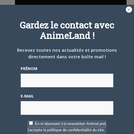
Gardez le contact avec
AnimeLand !
Recevez toutes nos actualités et promotions
directement dans votre boîte mail !
PRÉNOM
Share this:
E-MAIL
Cliquez
Cliquez
Cliquez
pour
pour
pour
partager
partager
partager
sur
sur
sur
Twitter(ouvre
Facebook(ouvre
Google+
dans
dans
(ouvre
une
une
dans
En m'abonnant à la newsletter AnimeLand,
nouvelle
nouvelle
une
PARLEZ-EN À VOS AMIS !
fenêtre)
fenêtre)
nouvelle
j'accepte la politique de confidentialité du site.
fenêtre)