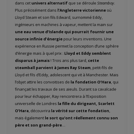
dans cet
univers alternatif
que se déroule
Steamboy
.
Plus précisément dans
l’Angleterre victorienne
où
Lloyd Steam et son fils Edward, surnommé Eddy,
ingénieurs en machines à vapeur, mettent la main sur
une eau venue d’Islande qui pourrait fournir une
source infinie d’énergie
pour leurs inventions. Une
expérience en Russie permet la conception d’une sphère
d’énergie mais à quel prix :
Lloyd et Eddy semblent
disparus à jamais
! Trois ans plus tard,
cette
steamball parvient à James Ray Steam
, petit-fils de
Lloyd et fils d’Eddy, adolescent qui vit à Manchester. Mais
l’objet attire les convoitises de
la fondation O’Hara
, qui
finançait les travaux de ses aïeuls. Durant sa cavalcade
pour leur échapper, Ray rencontrera à l’Exposition
universelle de Londres
la fille du dirigeant, Scarlett
O’Hara
, découvrira
la vérité sur cette fondation
,
mais également
le sort qu’ont réellement connu son
père et son grand-père
…