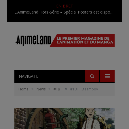
EN BREF
L’AnimeLand Hors-Série – Spécial Posters est disponible !
NAVIGATE
»
»
»
Home
News
#TBT
#TBT : Steamboy