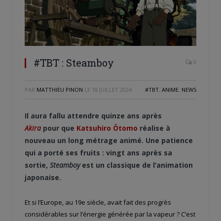
#TBT : Steamboy
0
PAR
MATTHIEU PINON
LE
18 JUILLET 2024
#TBT
,
ANIME
,
NEWS
Il aura fallu attendre quinze ans après
Akira
pour que
Katsuhiro Ôtomo
réalise à
nouveau un long métrage animé. Une patience
qui a porté ses fruits : vingt ans après sa
sortie,
Steamboy
est un classique de l’animation
japonaise.
Et si l’Europe, au 19
e
siècle, avait fait des progrès
considérables sur l’énergie générée par la vapeur ? C’est