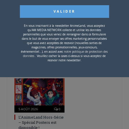
Twitter
Facebook
Google+
Pinterest
LinkedIn
Tumblr
Email
En vous inscrivant à la newsletter AnimeLand, vous acceptez
qu'AM MEDIA NETWORK collecte et utilise les données
A PROPOS DE L'AUTEUR
personnelles que vous venez de renseigner dans ce formulaire
dans le but de vous envoyer ses offres marketing personnalisées
MATTHIEU PINON
que vous avez acceptées de recevoir (nouvelles sorties de
magazines, offres promotionnelles, jeux-concours,
événementiel...), en accord avec
notre politique de protection des
données
. Veuillez cocher la cases ci-dessus si vous acceptez de
recevoir notre newsletter.
ARTICLES LIÉS
5 AOÛT 2026
0
L’AnimeLand Hors-Série
– Spécial Posters est
disponible !