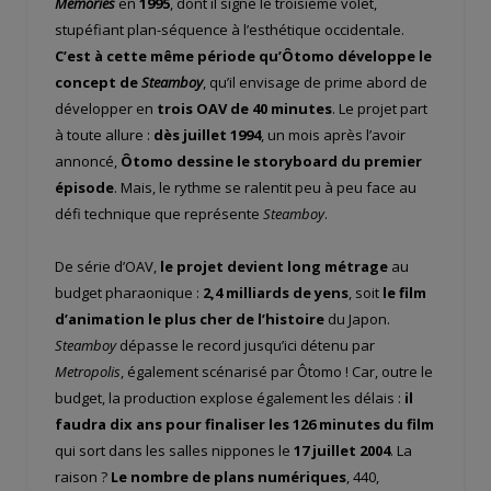
Memories
en
1995
, dont il signe le troisième volet,
stupéfiant plan-séquence à l’esthétique occidentale.
C’est à cette même période qu’Ôtomo développe le
concept de
Steamboy
, qu’il envisage de prime abord de
développer en
trois OAV de 40 minutes
. Le projet part
à toute allure :
dès juillet 1994
, un mois après l’avoir
annoncé,
Ôtomo dessine le storyboard du premier
épisode
. Mais, le rythme se ralentit peu à peu face au
défi technique que représente
Steamboy
.
De série d’OAV,
le projet devient long métrage
au
budget pharaonique :
2,4 milliards de yens
, soit
le film
d’animation le plus cher de l’histoire
du Japon.
Steamboy
dépasse le record jusqu’ici détenu par
Metropolis
, également scénarisé par Ôtomo ! Car, outre le
budget, la production explose également les délais :
il
faudra dix ans pour finaliser les 126 minutes du film
qui sort dans les salles nippones le
17 juillet 2004
. La
raison ?
Le nombre de plans numériques
, 440,