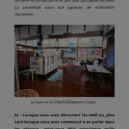
certaine reconnaissance en tant que spécialiste du
sentô
.
Ça permettait aussi aux Japonais de m’identifier
clairement.
Le Tsuru no Yu (Tôkyô) ©Stéphanie Crohin
AL : Lorsque vous avez découvert les
sentô
ou, plus
tard lorsque vous avez commencé à en parler dans
les réseaux, aviez-vous déjà conscience qu’ils