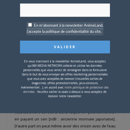
Affiche japonaise du film Yudo (“La voie du bain”), ©Yudo
Seisaku iinkai
AL : Pourriez-vous revenir sur la différence entre
En m'abonnant à la newsletter AnimeLand,
onsen
et
sentô
? À la fois sur la différence qu’ils
j'accepte la politique de confidentialité du site.
présentent matériellement mais aussi dans la
façon dont les Japonais se les représentent dans
leur imaginaire.
En vous inscrivant à la newsletter AnimeLand, vous acceptez
SC :
Les deux ne s’opposent pas en réalité. Il y a des
qu'AM MEDIA NETWORK collecte et utilise les données
sentô
qui sont à la fois des onsen et, dans la majorité des
personnelles que vous venez de renseigner dans ce formulaire
dans le but de vous envoyer ses offres marketing personnalisées
bains, l’eau est puisée sous terre. Je reviens en détail sur
que vous avez acceptées de recevoir (nouvelles sorties de
magazines, offres promotionnelles, jeux-concours,
cette question dans mon livre mais pour résumer : avec
événementiel...), en accord avec
notre politique de protection des
les
onsen
(« source thermales ») on se concentre sur la
données
. Veuillez cocher la cases ci-dessus si vous acceptez de
recevoir notre newsletter.
qualité de l’eau qui est puisée tandis qu’avec les
sentô
,
en terme de sens, cela renvoie à l’idée d’un
établissement de bains dans lequel on pouvait rentrer
en payant un sen [ndlr : ancienne monnaie japonaise].
D’autre part on peut même avoir des onsen avec de l’eau