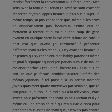
rendait forcément la conversation plus facile (rires). Mes
liens avec la famille qui tenait ce
sentô
se sont vraiment
resserrés et j’en ai appris beaucoup plus sur le sujet. En
même temps j’ai pris conscience que, même si les
sentô
ne disparaissaient pas, beaucoup d’entre eux se
mettaient à fermer et aussi que beaucoup de gens
avaient en quelque sorte laissé cette culture de côté. Et
c’est vrai que, quand j’ai commencé à présenter
différents
sentô
sur les réseaux, il n’y avait pas beaucoup
de jeunes qui s’y rendaient. Mon hobby paraissait même
original à l’époque : quand j’en parlais autour de moi on
me disait parfois « t’es un peu bizarre toi ». Quoi qu’il en
soit, ce que je faisais semblait susciter l’intérêt des
médias japonais, à tel point qu’à un certain moment
j’avais quasiment quatre interviews par semaine, que ce
soit pour un journal, à la radio ou à la télévision. J’étais
invitée pour présenter des
sentô
un peu partout et il y a
même eu une émission télé qui m’a suivie à Nara pour
présenter tout un tas de
sentô
que je n’avais pas encore