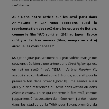
sentô
ferme.
AL : Dans notre article sur les
sentô
paru dans
AnimeLand # 247 nous abordons aussi la
représentation des
sentô
dans les œuvres de fiction,
comme le film
Yûdô
sorti en 2021 au Japon. Est-ce
qu’il y a d’autres œuvres (films, manga ou autre)
auxquelles vous pensez ?
SC :
Je ne joue pas vraiment aux jeux vidéos mais je me
souviens très bien d’une arène dans
Street Fighter
qui est
en fait un
sentô
(rires). [NDLR : L’arène
Kapukon Yû
,
associée au combattant sumo E. Honda, apparaît pour la
première fois dans Street Fighter II] Il me semble aussi
qu’il y a des références au
sentô
dans
Ramna
ou dans
Juliette je t’aime…
En ce qui concerne le film
Yûdô
, comme
j’appartiens à l’association du même nom, j’ai été invitée
dans les studios de la Tôhô pour l’avant-première du