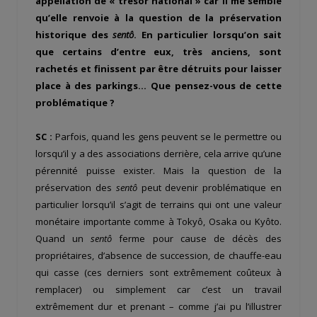
appellation de « trésor national » car il me semble
qu’elle renvoie à la question de la préservation
historique des
sentô
. En particulier lorsqu’on sait
que certains d’entre eux, très anciens, sont
rachetés et finissent par être détruits pour laisser
place à des parkings… Que pensez-vous de cette
problématique ?
SC :
Parfois, quand les gens peuvent se le permettre ou
lorsqu’il y a des associations derrière, cela arrive qu’une
pérennité puisse exister. Mais la question de la
préservation des
sentô
peut devenir problématique en
particulier lorsqu’il s’agit de terrains qui ont une valeur
monétaire importante comme à Tokyô, Osaka ou Kyôto.
Quand un
sentô
ferme pour cause de décès des
propriétaires, d’absence de succession, de chauffe-eau
qui casse (ces derniers sont extrêmement coûteux à
remplacer) ou simplement car c’est un travail
extrêmement dur et prenant – comme j’ai pu l’illustrer