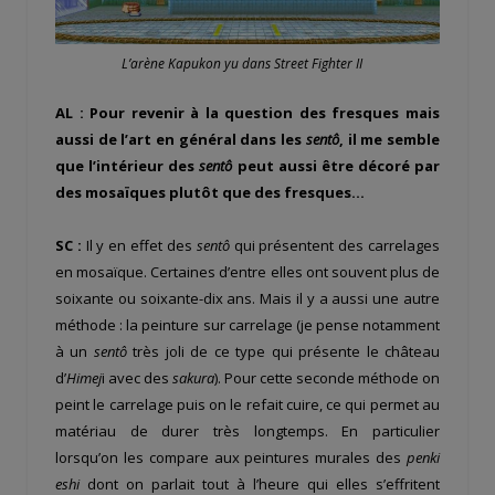
L’arène Kapukon yu dans Street Fighter II
AL : Pour revenir à la question des fresques mais
aussi de l’art en général dans les
sentô
, il me semble
que l’intérieur des
sentô
peut aussi être décoré par
des mosaïques plutôt que des fresques…
SC :
Il y en effet des
sentô
qui présentent des carrelages
en mosaïque. Certaines d’entre elles ont souvent plus de
soixante ou soixante-dix ans. Mais il y a aussi une autre
méthode : la peinture sur carrelage (je pense notamment
à un
sentô
très joli de ce type qui présente le château
d’
Himej
i avec des
sakura
). Pour cette seconde méthode on
peint le carrelage puis on le refait cuire, ce qui permet au
matériau de durer très longtemps. En particulier
lorsqu’on les compare aux peintures murales des
penki
eshi
dont on parlait tout à l’heure qui elles s’effritent