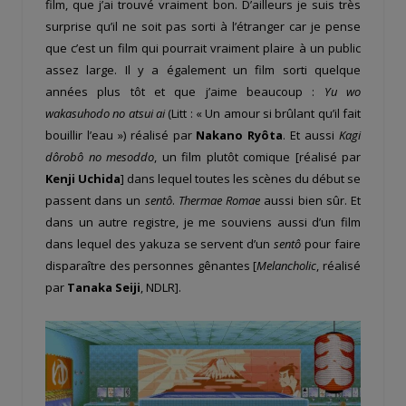
film, que j’ai trouvé vraiment bon. D’ailleurs je suis très
surprise qu’il ne soit pas sorti à l’étranger car je pense
que c’est un film qui pourrait vraiment plaire à un public
assez large. Il y a également un film sorti quelque
années plus tôt et que j’aime beaucoup :
Yu wo
wakasuhodo no atsui ai
(Litt : « Un amour si brûlant qu’il fait
bouillir l’eau ») réalisé par
Nakano Ryôta
. Et aussi
Kagi
dôrobô no mesoddo
, un film plutôt comique [réalisé par
Kenji Uchida
] dans lequel toutes les scènes du début se
passent dans un
sentô
.
Thermae Romae
aussi bien sûr. Et
dans un autre registre, je me souviens aussi d’un film
dans lequel des yakuza se servent d’un
sentô
pour faire
disparaître des personnes gênantes [
Melancholic
, réalisé
par
Tanaka Seiji
, NDLR].