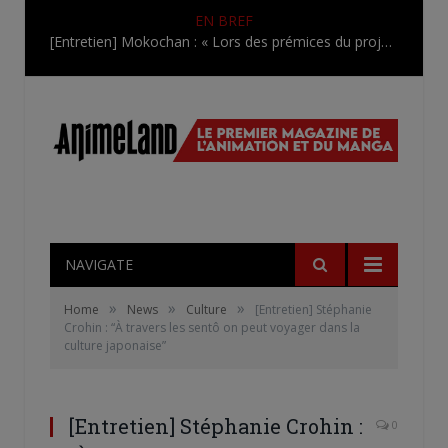
EN BREF
[Entretien] Mokochan : « Lors des prémices du projet, il était déjà demandé de suivre au mieux le manga originel.»
NAVIGATE
»
»
»
Home
News
Culture
[Entretien] Stéphanie
Crohin : “À travers les sentô on peut voyager dans la
culture japonaise”
[Entretien] Stéphanie Crohin :
0