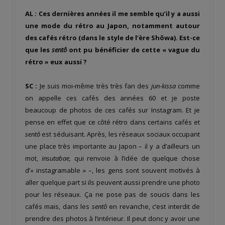
AL : Ces dernières années il me semble qu’il y a aussi
une mode du rétro au Japon, notamment autour
des cafés rétro (dans le style de l’ère Shôwa). Est-ce
que les
sentô
ont pu bénéficier de cette « vague du
rétro » eux aussi ?
SC :
Je suis moi-même très très fan des
jun-kissa
comme
on appelle ces cafés des années 60 et je poste
beaucoup de photos de ces cafés sur Instagram. Et je
pense en effet que ce côté rétro dans certains cafés et
sentô
est séduisant. Après, les réseaux sociaux occupant
une place très importante au Japon – il y a d’ailleurs un
mot,
insutabae,
qui renvoie à l’idée de quelque chose
d’« instagramable » –, les gens sont souvent motivés à
aller quelque part si ils peuvent aussi prendre une photo
pour les réseaux. Ça ne pose pas de soucis dans les
cafés mais, dans les
sentô
en revanche, c’est interdit de
prendre des photos à l’intérieur. Il peut donc y avoir une