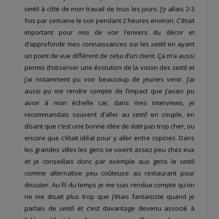
sentô
à côté de mon travail de tous les jours. J’y allais 2-3
fois par semaine le soir pendant 2 heures environ. C’était
important pour moi de voir l’envers du décor et
d’approfondir mes connaissances sur les
sentô
en ayant
un point de vue différent de celui d’un client. Ça m’a aussi
permis d’observer une évolution de la vision des
sentô
et
j’ai notamment pu voir beaucoup de jeunes venir. J’ai
aussi pu me rendre compte de l’impact que j’avais pu
avoir à mon échelle car, dans mes interviews, je
recommandais souvent d’aller au
sentô
en couple, en
disant que c’est une bonne idée de
date
pas trop cher, ou
encore que c’était idéal pour y aller entre copines. Dans
les grandes villes les gens se voient assez peu chez eux
et je conseillais donc par exemple aux gens le
sentô
comme alternative peu coûteuse au restaurant pour
discuter. Au fil du temps je me suis rendue compte qu’on
ne me disait plus trop que j’étais fantaisiste quand je
parlais de
sentô
et c’est davantage devenu associé à