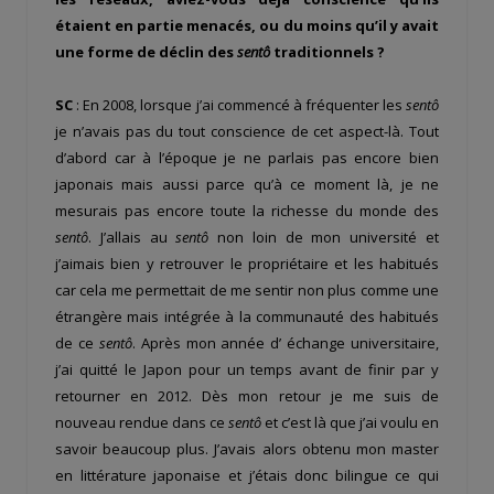
étaient en partie menacés, ou du moins qu’il y avait
une forme de déclin des
sentô
traditionnels ?
SC
: En 2008, lorsque j’ai commencé à fréquenter les
sentô
je n’avais pas du tout conscience de cet aspect-là. Tout
d’abord car à l’époque je ne parlais pas encore bien
japonais mais aussi parce qu’à ce moment là, je ne
mesurais pas encore toute la richesse du monde des
sentô
. J’allais au
sentô
non loin de mon université et
j’aimais bien y retrouver le propriétaire et les habitués
car cela me permettait de me sentir non plus comme une
étrangère mais intégrée à la communauté des habitués
de ce
sentô
. Après mon année d’ échange universitaire,
j’ai quitté le Japon pour un temps avant de finir par y
retourner en 2012. Dès mon retour je me suis de
nouveau rendue dans ce
sentô
et c’est là que j’ai voulu en
savoir beaucoup plus. J’avais alors obtenu mon master
en littérature japonaise et j’étais donc bilingue ce qui