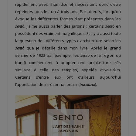
rapidement avec l’humidité et nécessitent donc d’être
repeintes tous les un à trois ans. Par ailleurs, lorsqu’on
évoque les différentes formes d’art présentes dans les
sentô
, j’aime aussi parler des jardins : certains
sentô
en
possèdent des vraiment magnifiques. Et il y a aussi toute
la question des différents types d’architecture selon les
sentô
que je détaille dans mon livre. Après le grand
séisme de 1923 par exemple, les
sentô
de la région du
Kantô commencent à adopter une architecture très
similaire à celle des temples, appelée
miya-zukuri
.
Certains d’entre eux ont d’ailleurs aujourd’hui
l’appellation de « trésor national » (
bunkazai
).