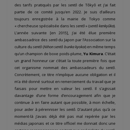
des tarifs pratiqués par les
sentô
de Tôkyô et j’ai fait
partie de ce comité jusqu’en 2022. Je suis d’ailleurs
toujours enregistrée à la mairie de Tokyo comme
« chercheuse spécialisée dans les
sentô
» (
sentô kenkyûka
).
L’année suivante [en 2015], j’ai été élue première
ambassadrice des
sentô
du Japon par l’Association sur la
culture du
sentô
(
Nihon sentô bunka ky
o
kai
) en même temps
qu’un champion de boxe poids-plume,
Yu Kimura
. C’était
un grand honneur car c’était la toute première fois que
cet organisme nommait des ambassadeurs du
sentô
.
Concrètement, ce titre n’implique aucune obligation et il
m’a été donné surtout en remerciement du travail que je
faisais pour mettre en valeur les
sentô
. Il s’agissait
davantage d’une forme d’encouragement afin que je
continue à en faire autant que possible, à mon échelle,
pour aider à pérenniser les
sentô
. D’autant plus qu’à ce
moment-là j’avais déjà été pas mal repérée par les
médias japonais et ce titre officiel me donnait donc une