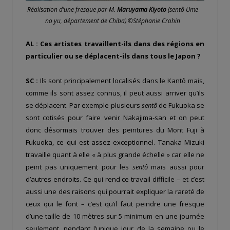
Réalisation d’une fresque par M.
Maruyama Kiyoto
(sentô Ume
no yu, département de Chiba) ©Stéphanie Crohin
AL : Ces artistes travaillent-ils dans des régions en
particulier ou se déplacent-ils dans tous le Japon ?
SC :
Ils sont principalement localisés dans le Kantô mais,
comme ils sont assez connus, il peut aussi arriver qu’ils
se déplacent. Par exemple plusieurs
sentô
de Fukuoka se
sont cotisés pour faire venir Nakajima-san et on peut
donc désormais trouver des peintures du Mont Fuji à
Fukuoka, ce qui est assez exceptionnel. Tanaka Mizuki
travaille quant à elle « à plus grande échelle » car elle ne
peint pas uniquement pour les
sentô
mais aussi pour
d’autres endroits. Ce qui rend ce travail difficile – et c’est
aussi une des raisons qui pourrait expliquer la rareté de
ceux qui le font – c’est qu’il faut peindre une fresque
d’une taille de 10 mètres sur 5 minimum en une journée
seulement, pendant l’unique jour de la semaine ou le