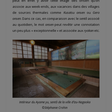
peut en effet y avoir cette image des onsen qu’on
associe aux week-ends, aux vacances dans des villages
de sources thermales comme
Kusatsu onsen
ou
Gero
onsen
. Dans ce cas, en comparaison avec le
sentô
associé
au quotidien, le mot
onsen
peut revêtir une connotation
un peu plus « exceptionnelle » et associée aux
ryokan
etc.
Intérieur du Ayame yu, sentô de la ville d’Izu-Nagaoka
©Stéphanie Crohin