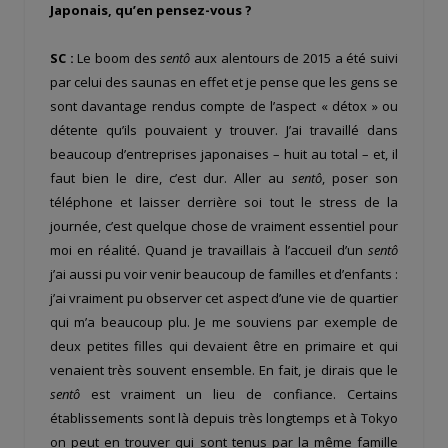
Japonais, qu’en pensez-vous ?
SC :
Le boom des
sentô
aux alentours de 2015 a été suivi
par celui des saunas en effet et je pense que les gens se
sont davantage rendus compte de l’aspect « détox » ou
détente qu’ils pouvaient y trouver. J’ai travaillé dans
beaucoup d’entreprises japonaises – huit au total – et, il
faut bien le dire, c’est dur. Aller au
sentô
, poser son
téléphone et laisser derrière soi tout le stress de la
journée, c’est quelque chose de vraiment essentiel pour
moi en réalité. Quand je travaillais à l’accueil d’un
sentô
j’ai aussi pu voir venir beaucoup de familles et d’enfants :
j’ai vraiment pu observer cet aspect d’une vie de quartier
qui m’a beaucoup plu. Je me souviens par exemple de
deux petites filles qui devaient être en primaire et qui
venaient très souvent ensemble. En fait, je dirais que le
sentô
est vraiment un lieu de confiance. Certains
établissements sont là depuis très longtemps et à Tokyo
on peut en trouver qui sont tenus par la même famille