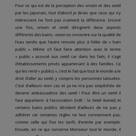
Pour ce qui est de la perception des onsen et des
sentô
par les Japonais, tout d’abord je dirais que ceux qui s’y
intéressent ne font pas vraiment la différence. Encore
une fois, onsen et
sentô
désignent deux aspects
différents des bains :
onsen
se concentre sur la qualité de
l’eau tandis que l’autre renvoie plus à l’idée de « bain
public ». Même s’il faut faire attention avec le terme
« public » associé aux
sentô
car dans les faits, il s’agit
d’établissements privés appartenant à des familles. Ce
qui les rend « publics », c’est le fait que tout le monde a le
droit d’aller au
sentô
, y compris les personnes tatouées.
C’est d’ailleurs mon cas et ça ne m’a pas empêchée de
devenir ambassadrice des
sentô
! Pour être un
sentô
il
faut appartenir à l’association [ndlr : la
Sentô kumiai
] et
certains bains publics décident d’ailleurs de ne pas y
adhérer car certaines règles ne leur conviennent pas,
comme celle qui fixe les tarifs d’entrée par exemple.
Ensuite, en ce qui concerne Monsieur tout le monde, il