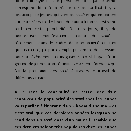
l’idée « lifestyle ». Et je pense en effet que le terme
correspond bien à la réalité car aujourd’hui il y a
beaucoup de jeunes qui vont au
sentô
et qui en parlent
sur leurs réseaux. Le boom du sauna lui aussi est venu
renforcer cette popularité. De nos jours, il y de
nombreuses manifestations autour du
sentô
:
récemment, dans le cadre de mon activité en tant
qu’illustratrice, j’ai par exemple pu vendre des dessins
pour un évènement au magasin Parco Shibuya où un
groupe de jeunes a lancé l’initiative « Sento forever » qui
fait la promotion des
sentô
à travers le travail de
différents artistes.
AL : Dans la continuité de cette idée d’un
renouveau de popularité des
sentô
chez les jeunes
vous parliez à l’instant d’un « boom du sauna » et
c’est vrai que ces dernières années lorsqu’on se
rend dans un
sentô
doté d’un sauna il semble que
ces derniers soient très populaires chez les jeunes