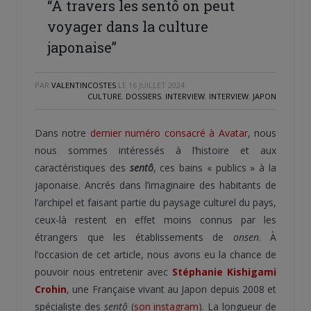
“À travers les sentô on peut
voyager dans la culture
japonaise”
PAR
VALENTINCOSTES
LE
16 JUILLET 2024
CULTURE
,
DOSSIERS
,
INTERVIEW
,
INTERVIEW
,
JAPON
Dans notre
dernier numéro consacré à Avatar
, nous
nous sommes intéressés à l’histoire et aux
caractéristiques des
sentô
, ces bains « publics » à la
japonaise. Ancrés dans l’imaginaire des habitants de
l’archipel et faisant partie du paysage culturel du pays,
ceux-là restent en effet moins connus par les
étrangers que les établissements de
onsen
. À
l’occasion de cet article, nous avons eu la chance de
pouvoir nous entretenir avec
Stéphanie Kishigami
Crohin
, une Française vivant au Japon depuis 2008 et
spécialiste des
sentô
(
son instagram
). La longueur de