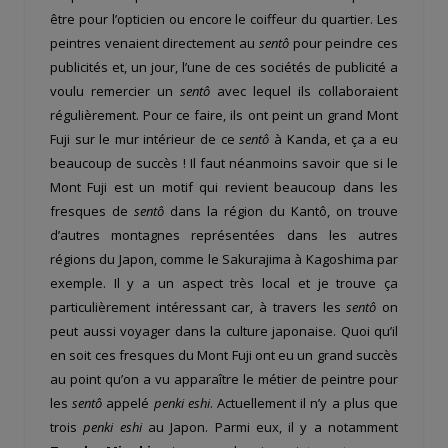
être pour l’opticien ou encore le coiffeur du quartier. Les
peintres venaient directement au
sentô
pour peindre ces
publicités et, un jour, l’une de ces sociétés de publicité a
voulu remercier un
sentô
avec lequel ils collaboraient
régulièrement. Pour ce faire, ils ont peint un grand Mont
Fuji sur le mur intérieur de ce
sentô
à Kanda, et ça a eu
beaucoup de succès ! Il faut néanmoins savoir que si le
Mont Fuji est un motif qui revient beaucoup dans les
fresques de
sentô
dans la région du Kantô, on trouve
d’autres montagnes représentées dans les autres
régions du Japon, comme le Sakurajima à Kagoshima par
exemple. Il y a un aspect très local et je trouve ça
particulièrement intéressant car, à travers les
sentô
on
peut aussi voyager dans la culture japonaise. Quoi qu’il
en soit ces fresques du Mont Fuji ont eu un grand succès
au point qu’on a vu apparaître le métier de peintre pour
les
sentô
appelé
penki eshi
. Actuellement il n’y a plus que
trois
penki eshi
au Japon. Parmi eux, il y a notamment