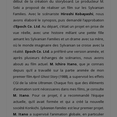
début de la création du storyboard. Le producteur M.
Seki a proposé de réaliser un film sur les Sylvanian
Families. Avec le scénariste
Hiroshi Kobayashi
, nous
avons élaboré le synopsis, puis demandé l’approbation
d’
Epoch Co. Ltd
. Au départ, c’était un projet en prise de
vue réelle, avec une histoire mêlant une petite fille
aimant les Sylvanian Families et un drame avec sa mère,
où le monde imaginaire des Sylvanian se croise avec la
réalité.
Epoch Co. Ltd
. a préféré une version animée, et
après plusieurs échanges de scénarios, nous avons
abouti au film actuel.
M. Ichiro Itano
, que je connais
depuis qu’il a travaillé sur la partie animée de mon
premier film
April Ghost Story
(1988), a supervisé les effets
CGI de la série
Ultraman
. Chaque fois que des éléments
d’animation sont nécessaires dans mes films, je consulte
M. Itano
. Pour ce projet, il a recommandé l’équipe
actuelle, qu’il avait formée et qui a créé la nouvelle
société Konkichi.
Sylvanian Families
est leur premier projet.
M. Itano
a supervisé l’animation globale, en particulier