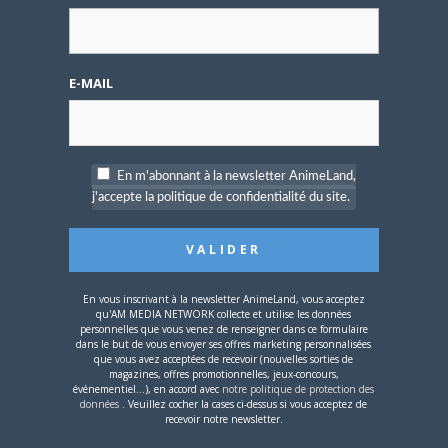
avec des éditeurs de scénarios américains et des
approbations de leur côté pour garantir la diffusion
américaine. J’étais particulièrement attaché au Dr. Tenma,
E-MAIL
explorant les conflits entre lui et Astro, représentant les
tensions entre père et fils, et entre humains et robots.
Les fans d’
Astro Boy
ont des attentes variées, mais j’ai
préféré les épisodes plus sérieux et thématiques comme
En m'abonnant à la newsletter AnimeLand,
The Greatest Robot on Earth
. À l’époque, je ne savais pas
j'accepte la politique de confidentialité du site.
quel impact la série avait, mais j’entends souvent des
gens me dire qu’ils l’ont adorée enfant, ce qui me rend
fier.
En vous inscrivant à la newsletter AnimeLand, vous acceptez
qu'AM MEDIA NETWORK collecte et utilise les données
personnelles que vous venez de renseigner dans ce formulaire
dans le but de vous envoyer ses offres marketing personnalisées
que vous avez acceptées de recevoir (nouvelles sorties de
magazines, offres promotionnelles, jeux-concours,
événementiel...), en accord avec
notre politique de protection des
données
. Veuillez cocher la cases ci-dessus si vous acceptez de
recevoir notre newsletter.