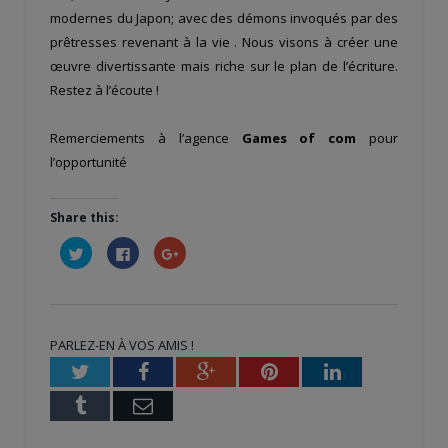
modernes du Japon; avec des démons invoqués par des
prêtresses revenant à la vie . Nous visons à créer une
œuvre divertissante mais riche sur le plan de l’écriture.
Restez à l’écoute !
Remerciements à l’agence
Games of com
pour
l’opportunité
Share this:
Cliquez
Cliquez
Cliquez
pour
pour
pour
partager
partager
partager
sur
sur
sur
Twitter(ouvre
Facebook(ouvre
Google+
dans
dans
(ouvre
une
une
dans
nouvelle
nouvelle
une
PARLEZ-EN À VOS AMIS !
fenêtre)
fenêtre)
nouvelle
fenêtre)
Twitter
Facebook
Google+
Pinterest
LinkedIn
Tumblr
Email