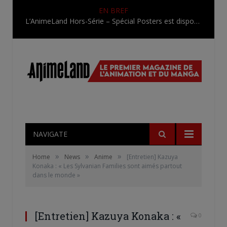
EN BREF
L’AnimeLand Hors-Série – Spécial Posters est disponible !
NAVIGATE
»
»
»
Home
News
Anime
[Entretien] Kazuya
Konaka : « Les Sylvanian Families sont aimés partout
dans le monde »
[Entretien] Kazuya Konaka : «
0