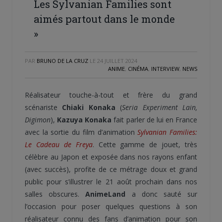
Les Sylvanian Families sont
aimés partout dans le monde
»
PAR
BRUNO DE LA CRUZ
LE
24 JUILLET 2024
ANIME
,
CINÉMA
,
INTERVIEW
,
NEWS
Réalisateur touche-à-tout et frère du grand
scénariste
Chiaki Konaka
(
Seria Experiment Lain,
Digimon
),
Kazuya Konaka
fait parler de lui en France
avec la sortie du film d’animation
Sylvanian Families:
Le Cadeau de Freya
. Cette gamme de jouet, très
célèbre au Japon et exposée dans nos rayons enfant
(avec succès), profite de ce métrage doux et grand
public pour s’illustrer le 21 août prochain dans nos
salles obscures.
AnimeLand
a donc sauté sur
l’occasion pour poser quelques questions à son
réalisateur connu des fans d’animation pour son