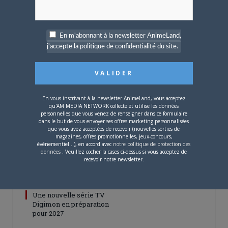
ARTICLES LIÉS
En m'abonnant à la newsletter AnimeLand,
j'accepte la politique de confidentialité du site.
5 AOÛT 2026
0
L’AnimeLand Hors-Série
– Spécial Posters est
En vous inscrivant à la newsletter AnimeLand, vous acceptez
disponible !
qu'AM MEDIA NETWORK collecte et utilise les données
personnelles que vous venez de renseigner dans ce formulaire
dans le but de vous envoyer ses offres marketing personnalisées
que vous avez acceptées de recevoir (nouvelles sorties de
magazines, offres promotionnelles, jeux-concours,
événementiel...), en accord avec
notre politique de protection des
données
. Veuillez cocher la cases ci-dessus si vous acceptez de
recevoir notre newsletter.
4 AOÛT 2026
0
Une nouvelle série TV
Digimon en préparation
pour 2027