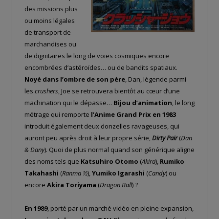
des missions plus
ou moins légales
de transport de
marchandises ou
de dignitaires le long de voies cosmiques encore
encombrées d’astéroïdes… ou de bandits spatiaux.
Noyé dans l’ombre de son père
, Dan, légende parmi
les
crushers
, Joe se retrouvera bientôt au cœur d’une
machination qui le dépasse…
Bijou d’animation
, le long
métrage qui remporte
l’Anime Grand Prix en 1983
introduit également deux donzelles ravageuses, qui
auront peu après droit à leur propre série,
Dirty Pair
(
Dan
& Dany
). Quoi de plus normal quand son générique aligne
des noms tels que
Katsuhiro Otomo
(
Akira
),
Rumiko
Takahashi
(
Ranma ½
),
Yumiko Igarashi
(
Candy
) ou
encore
Akira Toriyama
(
Dragon Ball
) ?
En 1989
, porté par un marché vidéo en pleine expansion,