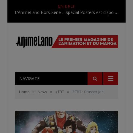
EN BREF
L’AnimeLand Hors-Série – Spécial Posters est disponible !
NAVIGATE
»
»
»
Home
News
#TBT
#TBT : Crusher Joe