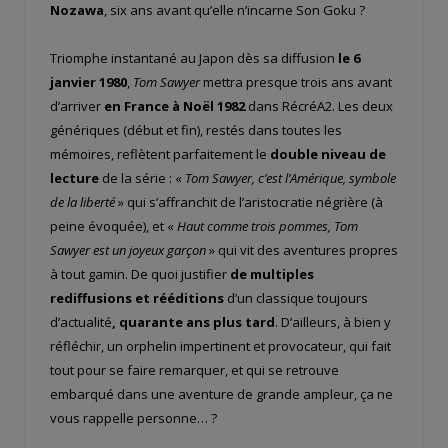
Nozawa
, six ans avant qu’elle n’incarne Son Goku ?
Triomphe instantané au Japon dès sa diffusion
le 6
janvier 1980
,
Tom Sawyer
mettra presque trois ans avant
d’arriver
en France à Noël 1982
dans RécréA2. Les deux
génériques (début et fin), restés dans toutes les
mémoires, reflètent parfaitement le
double niveau de
lecture
de la série : «
Tom Sawyer, c’est l’Amérique, symbole
de la liberté
» qui s’affranchit de l’aristocratie négrière (à
peine évoquée), et «
Haut comme trois pommes, Tom
Sawyer est un joyeux garçon
» qui vit des aventures propres
à tout gamin. De quoi justifier
de multiples
rediffusions et rééditions
d’un classique toujours
d’actualité
, quarante ans plus tard
. D’ailleurs, à bien y
réfléchir, un orphelin impertinent et provocateur, qui fait
tout pour se faire remarquer, et qui se retrouve
embarqué dans une aventure de grande ampleur, ça ne
vous rappelle personne… ?