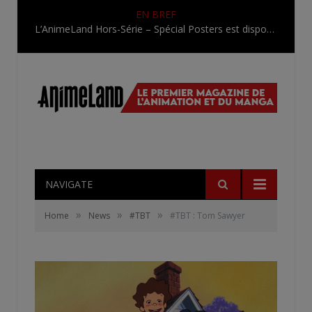
EN BREF
L’AnimeLand Hors-Série – Spécial Posters est disponible !
NAVIGATE
»
»
»
Home
News
#TBT
#TBT : Tom Sawyer