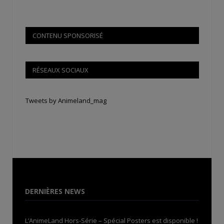
CONTENU SPONSORISÉ
RÉSEAUX SOCIAUX
Tweets by Animeland_mag
DERNIÈRES NEWS
L’AnimeLand Hors-Série – Spécial Posters est disponible !