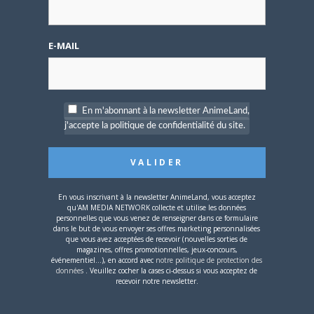
A PROPOS DE L'AUTEUR
E-MAIL
MATTHIEU PINON
En m'abonnant à la newsletter AnimeLand,
j'accepte la politique de confidentialité du site.
ARTICLES LIÉS
En vous inscrivant à la newsletter AnimeLand, vous acceptez
qu'AM MEDIA NETWORK collecte et utilise les données
personnelles que vous venez de renseigner dans ce formulaire
5 AOÛT 2026
0
dans le but de vous envoyer ses offres marketing personnalisées
que vous avez acceptées de recevoir (nouvelles sorties de
L’AnimeLand Hors-Série
magazines, offres promotionnelles, jeux-concours,
– Spécial Posters est
événementiel...), en accord avec
notre politique de protection des
disponible !
données
. Veuillez cocher la cases ci-dessus si vous acceptez de
recevoir notre newsletter.