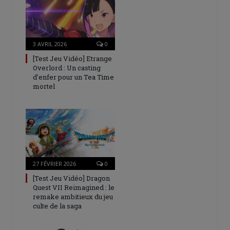
3 AVRIL 2026
0
[Test Jeu Vidéo] Etrange
Overlord : Un casting
d’enfer pour un Tea Time
mortel
27 FÉVRIER 2026
0
[Test Jeu Vidéo] Dragon
Quest VII Reimagined : le
remake ambitieux du jeu
culte de la saga