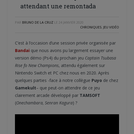
attendant une remontada
PAR
BRUNO DE LA CRUZ
LE
24 JANVIER 2020
CHRONIQUES
,
JEU VIDÉO
C’est à l’occasion d’une session privée organisée par
Bandai
que nous avons pu largement essayer une
version démo (Ps4) du prochain jeu
Captain Tsubasa
Rise fo New Champions
, attendu également sur
Nintendo Switch et PC chez nous en 2020. Après
quelques parties -face à notre collègue
Puyo
de chez
Gamekult
– que peut-on attendre de ce jeu
clairement arcade développé par
TAMSOFT
(
Onechambara, Senran Kagura
) ?