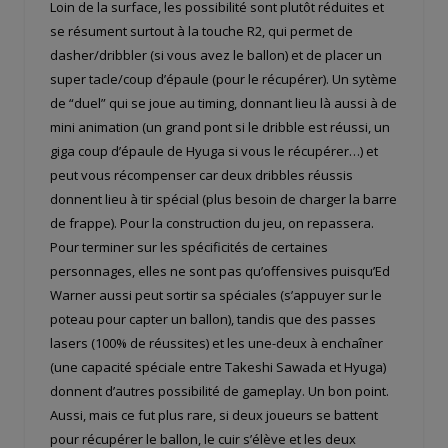
Loin de la surface, les possibilité sont plutôt réduites et
se résument surtout à la touche R2, qui permet de
dasher/dribbler (si vous avez le ballon) et de placer un
super tacle/coup d’épaule (pour le récupérer). Un sytème
de “duel” qui se joue au timing, donnant lieu là aussi à de
mini animation (un grand pont si le dribble est réussi, un
giga coup d’épaule de Hyuga si vous le récupérer…) et
peut vous récompenser car deux dribbles réussis
donnent lieu à tir spécial (plus besoin de charger la barre
de frappe). Pour la construction du jeu, on repassera.
Pour terminer sur les spécificités de certaines
personnages, elles ne sont pas qu’offensives puisqu’Ed
Warner aussi peut sortir sa spéciales (s’appuyer sur le
poteau pour capter un ballon), tandis que des passes
lasers (100% de réussites) et les une-deux à enchaîner
(une capacité spéciale entre Takeshi Sawada et Hyuga)
donnent d’autres possibilité de gameplay. Un bon point.
Aussi, mais ce fut plus rare, si deux joueurs se battent
pour récupérer le ballon, le cuir s’élève et les deux