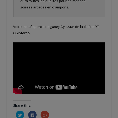
aura toutes les qualités pour animer des
soirées arcades en crampons.
Voici une séquence de
gameplay
issue de la chaîne YT
CGInferno.
Share this:
Cliquez
Cliquez
Cliquez
pour
pour
pour