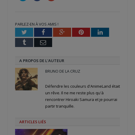
partager
partager
partager
sur
sur
sur
Twitter(ouvre
Facebook(ouvre
Google+
dans
dans
(ouvre
une
une
dans
nouvelle
nouvelle
une
PARLEZ-EN À VOS AMIS !
fenêtre)
fenêtre)
nouvelle
fenêtre)
Twitter
Facebook
Google+
Pinterest
LinkedIn
Tumblr
Email
A PROPOS DE L'AUTEUR
BRUNO DE LA CRUZ
Défendre les couleurs d'AnimeLand était
un rêve. Il ne me reste plus qu'à
rencontrer Hiroaki Samura et je pourrai
partir tranquille.
ARTICLES LIÉS