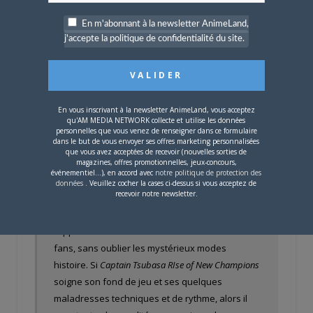
aile, et surtout, c’est plutôt lent. La bataille à coup
En m'abonnant à la newsletter AnimeLand,
de R2 (pour récupérer/dribbler), intéressante,
j'accepte la politique de confidentialité du site.
est trop aléatoire. Le système marche au timing
(avec le son) mais cela manque de précisions
pour se sentir l’âme d’un dribbleur racé et
apporter une touche de technicité. Pour les plus
En vous inscrivant à la newsletter AnimeLand, vous acceptez
anciens, les sensations rappellent parfois Vitua
qu'AM MEDIA NETWORK collecte et utilise les données
Striker et sa propension à minimiser la
personnelles que vous venez de renseigner dans ce formulaire
dans le but de vous envoyer ses offres marketing personnalisées
construction. Heureusement, tout cela reste en
que vous avez acceptées de recevoir (nouvelles sorties de
magazines, offres promotionnelles, jeux-concours,
développement et on sent le potentiel du titre
événementiel...), en accord avec
notre politique de protection des
grâce son système de capacités passives,
données
. Veuillez cocher la cases ci-dessus si vous acceptez de
recevoir notre newsletter.
l’absence d’arbitre qui donne du rythme, et
quelques situations (duels aériens) qui
rappellent forcément de bons souvenirs aux
fans, sans oublier les mystérieux modes
histoire. Si
Captain Tsubasa RIse of New Champions
soigne son fond de jeu et ses quelques
maladresses techniques et de rythme, alors il