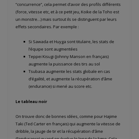
“concurrence”, cela permet d’avoir des profils différents
(force, vitesse etc, et à ce petit jeu, Koike de la Toho est
un monstre…) mais surtout ils se distinguent par leurs
effets secondaires. Par exemple :
Si Sawada et Huyga sont titulaire, les stats de
l’équipe sont augmentées
Teppei Kisugi (Johnny Manson en français)
augmente la puissance des tirs au sol
Tsubasa augmente les stats globale en cas
d’égalité, et augmente la récupération d’âme
(endurance) si mené au score etc.
Le tableau noir
On trouve donc de bonnes idées, comme pour Hajime
Taki (Ted Carter en français) qui augmente la vitesse de
dribble, la jauge de tir et la récupération d’âme
(l’endurance) quand on évolue le long de la ligne. Cela