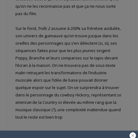
qu’on ne les reconnaisse pas et que ça ne nous sorte
pas du film.
Sur le fond,
Trolls 2
assume à 200% sa frénésie acidulée,
son univers de guimauve qu’on trouve jusque dans les
oreilles des personnages qui s’en délectent (si, si), ses
séquences faites pour que les plus jeunes singent
Poppy, Branche et leurs comparses sur le tapis devant
l’écran à la maison. On ne trouvera pas de sous-texte
malin retraçant les transformations de l’industrie
musicale alors que l’idée de base pouvait donner
quelque espoir sur le sujet. On se surprendra à trouver
dans le personnage du cowboy Hickory, représentant
so
american
de la Country ici élevée au même rang que la
musique classique (?), une complexité inattendue quand
tout le reste est bien trop
monodimensionnel. Ce personnage-là est le vrai héros