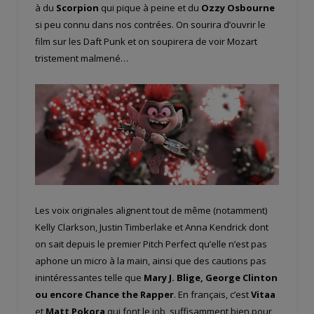
à du
Scorpion
qui pique à peine et du
Ozzy Osbourne
si peu connu dans nos contrées. On sourira d’ouvrir le
film sur les Daft Punk et on soupirera de voir Mozart
tristement malmené…
Les voix originales alignent tout de même (notamment)
Kelly Clarkson, Justin Timberlake et Anna Kendrick dont
on sait depuis le premier Pitch Perfect qu’elle n’est pas
aphone un micro à la main, ainsi que des cautions pas
inintéressantes telle que
Mary J. Blige, George Clinton
ou encore Chance the Rapper
. En français, c’est
Vitaa
et
Matt Pokora
qui font le job, suffisamment bien pour