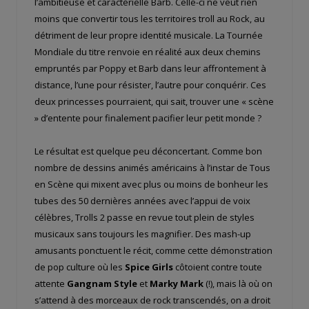
l’ambitieuse et caractérielle Barb. Celle-ci ne veut rien
moins que convertir tous les territoires troll au Rock, au
détriment de leur propre identité musicale. La Tournée
Mondiale du titre renvoie en réalité aux deux chemins
empruntés par Poppy et Barb dans leur affrontement à
distance, l’une pour résister, l’autre pour conquérir. Ces
deux princesses pourraient, qui sait, trouver une « scène
» d’entente pour finalement pacifier leur petit monde ?
Le résultat est quelque peu déconcertant. Comme bon
nombre de dessins animés américains à l’instar de Tous
en Scène qui mixent avec plus ou moins de bonheur les
tubes des 50 dernières années avec l’appui de voix
célèbres, Trolls 2 passe en revue tout plein de styles
musicaux sans toujours les magnifier. Des mash-up
amusants ponctuent le récit, comme cette démonstration
de pop culture où les
Spice Girls
côtoient contre toute
attente
Gangnam Style
et
Marky Mark
(!), mais là où on
s’attend à des morceaux de rock transcendés, on a droit