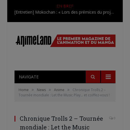
EN BREF
[Entretien] Mokochan : « Lors des prémices du projet, il était déjà demandé de suivre au mieux le manga originel.»
NAVIGATE
»
»
»
Home
News
Anime
Chronique Trolls 2 –
Tournée mondiale : Let the Music Play… et coiffez-vous !
Chronique Trolls 2 – Tournée
0
mondiale : Let the Music