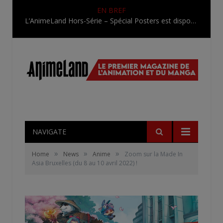
EN BREF
L’AnimeLand Hors-Série – Spécial Posters est disponible !
NAVIGATE
»
»
»
Home
News
Anime
Zoom sur la Made In
Asia Bruxelles (du 8 au 10 avril 2022) !