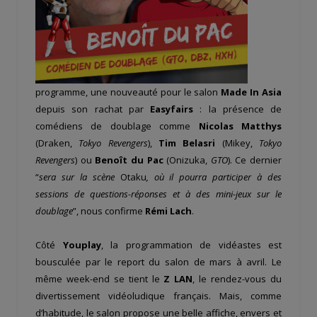
programme, une nouveauté pour le salon
Made In Asia
depuis son rachat par
Easyfairs
: la présence de
comédiens de doublage comme
Nicolas Matthys
(Draken,
Tokyo Revengers
),
Tim Belasri
(Mikey,
Tokyo
Revengers
) ou
Benoît du Pac
(Onizuka,
GTO
). Ce dernier
“
sera sur la scène
Otaku
, où il pourra participer à des
sessions de questions-réponses et à des mini-jeux sur le
doublage
”, nous confirme
Rémi Lach
.
Côté
Youplay
, la programmation de vidéastes est
bousculée par le report du salon de mars à avril. Le
même week-end se tient le
Z LAN
, le rendez-vous du
divertissement vidéoludique français. Mais, comme
d’habitude, le salon propose une belle affiche, envers et