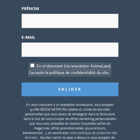
masque n’est plus obligatoire, tout comme le pass
PRÉNOM
sanitaire mais il y
aura “
du gel à des endroits stratégiquesdu
salon
” ainsi que des masques à disposition.
Comme le
souhaitait
Rémi Lach
lors de notre entretien, espérons
que cette édition attire davantage d’amoureux de la pop
E-MAIL
culture que l’année précédente ! On vous quitte sur cette
phrase de
Rémi
qui résume bien l’esprit du festival :
“
C’est vraiment le concept de fusionner les communautés du
jeu vidéo, du manga, de fans de Youtube qu’on veut mettre en
En m'abonnant à la newsletter AnimeLand,
avant !
“.
j'accepte la politique de confidentialité du site.
En vous inscrivant à la newsletter AnimeLand, vous acceptez
qu'AM MEDIA NETWORK collecte et utilise les données
personnelles que vous venez de renseigner dans ce formulaire
dans le but de vous envoyer ses offres marketing personnalisées
que vous avez acceptées de recevoir (nouvelles sorties de
magazines, offres promotionnelles, jeux-concours,
événementiel...), en accord avec
notre politique de protection des
données
. Veuillez cocher la cases ci-dessus si vous acceptez de