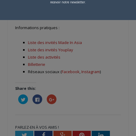
recevoir notre newsletter.
Informations pratiques :
Liste des invités Made In Asia
Liste des invités Youplay
Liste des activités
Billetterie
Réseaux sociaux (
Facebook
,
Instagram
)
Share this:
Cliquez
Cliquez
Cliquez
pour
pour
pour
partager
partager
partager
sur
sur
sur
Twitter(ouvre
Facebook(ouvre
Google+
dans
dans
(ouvre
une
une
dans
nouvelle
nouvelle
une
PARLEZ-EN À VOS AMIS !
fenêtre)
fenêtre)
nouvelle
fenêtre)
Twitter
Facebook
Google+
Pinterest
LinkedIn