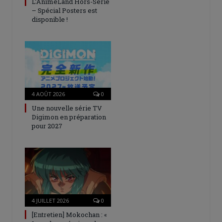
L’AnimeLand Hors-Série
– Spécial Posters est
disponible !
4 AOÛT 2026
0
Une nouvelle série TV
Digimon en préparation
pour 2027
4 JUILLET 2026
0
[Entretien] Mokochan : «