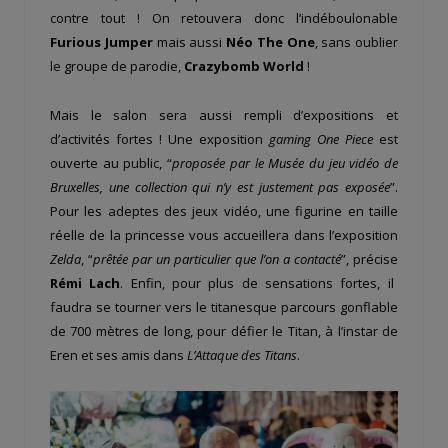
contre tout ! On retouvera donc l’indéboulonable
Furious Jumper
mais aussi
Néo The One
, sans oublier
le groupe de parodie,
Crazybomb World
!
Mais le salon sera aussi rempli d’expositions et
d’activités fortes ! Une exposition
gaming
One Piece
est
ouverte au public, “
proposée par le Musée du jeu vidéo de
Bruxelles, une collection qui n’y est justement pas exposée
”.
Pour les adeptes des jeux vidéo, une figurine en taille
réelle de la princesse vous accueillera dans l’exposition
Zelda
, “
prêtée par un particulier que l’on a contacté
”, précise
Rémi Lach
. Enfin, pour plus de sensations fortes, il
faudra se tourner vers le titanesque parcours gonflable
de 700 mètres de long, pour défier le Titan, à l’instar de
Eren et ses amis dans
L’Attaque des Titans
.