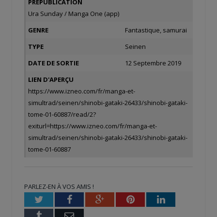
PRÉPUBLICATION
Ura Sunday / Manga One (app)
GENRE
Fantastique, samurai
TYPE
Seinen
DATE DE SORTIE
12 Septembre 2019
LIEN D'APERÇU
https://www.izneo.com/fr/manga-et-
simultrad/seinen/shinobi-gataki-26433/shinobi-gataki-
tome-01-60887/read/2?
exiturl=https://www.izneo.com/fr/manga-et-
simultrad/seinen/shinobi-gataki-26433/shinobi-gataki-
tome-01-60887
PARLEZ-EN À VOS AMIS !
Twitter
Facebook
Google+
Pinterest
LinkedIn
Tumblr
Email