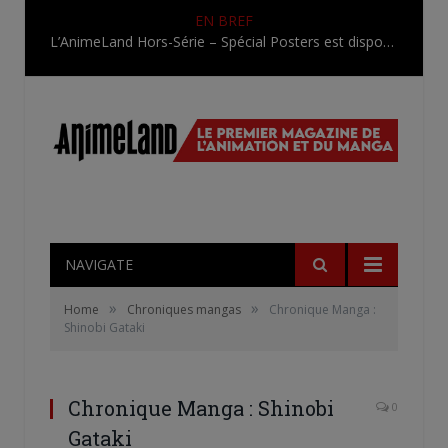
EN BREF
L’AnimeLand Hors-Série – Spécial Posters est disponible !
NAVIGATE
»
»
Home
Chroniques mangas
Chronique Manga :
Shinobi Gataki
Chronique Manga : Shinobi
0
Gataki