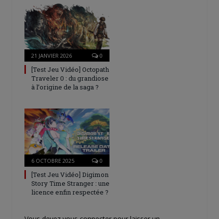
21 JANVIER 2026
0
[Test Jeu Vidéo] Octopath
Traveler 0 : du grandiose
à l’origine de la saga ?
6 OCTOBRE 2025
0
[Test Jeu Vidéo] Digimon
Story Time Stranger : une
licence enfin respectée ?
Vous devez
vous connecter
pour laisser un