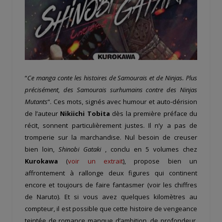
“
Ce manga conte les histoires de Samourais et de Ninjas. Plus
précisément, des Samourais surhumains contre des Ninjas
Mutants
“. Ces mots, signés avec humour et auto-dérision
de l’auteur
Nikiichi Tobita
dès la première préface du
récit, sonnent particulièrement justes. Il n’y a pas de
tromperie sur la marchandise. Nul besoin de creuser
bien loin,
Shinobi Gataki
, conclu en 5 volumes chez
Kurokawa
(
voir un extrait
), propose bien un
affrontement à rallonge deux figures qui continent
encore et toujours de faire fantasmer (voir les chiffres
de Naruto). Et si vous avez quelques kilomètres au
compteur, il est possible que cette histoire de vengeance
teintée de romance manque d’ambition, de profondeur,