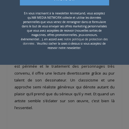
En vous inscrivant à la newsletter AnimeLand, vous acceptez
qu'AM MEDIA NETWORK collecte et utilise les données
personnelles que vous venez de renseigner dans ce formulaire
Shinobi Gataki
n’est pas vraiment à comparer au reste de
dans le but de vous envoyer ses offres marketing personnalisées
que vous avez acceptées de recevoir (nouvelles sorties de
la production. Lion de la spiritualité de Vagabond, à mille
magazines, offres promotionnelles, jeux-concours,
lieux de la poésie mortelle d’un
Hiroaki Samura
événementiel...), en accord avec
notre politique de protection des
données
. Veuillez cocher la cases ci-dessus si vous acceptez de
(
L’Habitant de l’infini
), sans lien avec l’histoire d’
Hirata
ou
recevoir notre newsletter.
le fun de
Kenshin
, le titre est finalement assez unique
dans l’offre actuelle française. Si sa structure narrative
est périmée et le traitement des personnages très
convenu, il offre une lecture divertissante grâce au pur
talent de son dessinateur. Un classicisme et une
approche semi réaliste généreux qui dénote autant du
plaisir qu’il prend que du sérieux qu’il y met. Et quand un
artiste semble s’éclater sur son œuvre, c’est bien là
l’essentiel.