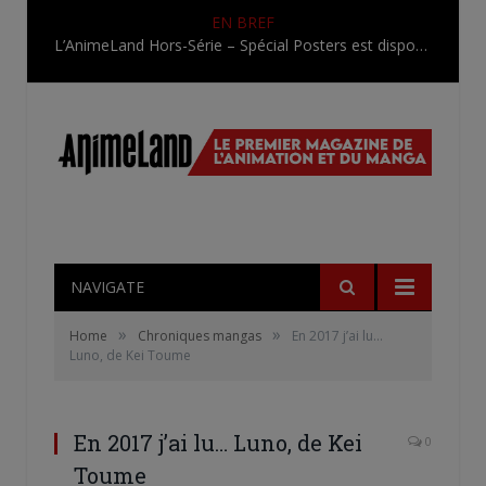
EN BREF
L’AnimeLand Hors-Série – Spécial Posters est disponible !
NAVIGATE
»
»
Home
Chroniques mangas
En 2017 j’ai lu…
Luno, de Kei Toume
En 2017 j’ai lu… Luno, de Kei
0
Toume