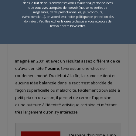
dans le but de vous envoyer ses offres marketing personnalisées
que vous avez acceptées de recevoir (nouvelles sorties de
magazines, offres promotionnelles, jeux-concours,
événementiel...), en accord avec
notre politique de protection des
données
. Veuillez cocher la cases ci-dessus si vous acceptez de
recevoir notre newsletter.
Imaginé en 2001 et avec un résultat assez différent de ce
qu’avait en tête
Toume
,
Luno
est un one-shot noir
rondement mené. Du début à la fin, la trame se tient et
aucune idée balancée dans le récit n’est abordée de
façon superficielle ou maladroite. Facilement trouvable à
petit prix en occasion, il permet de cerner l’approche
d’une auteure à l’identité artistique certaine et méritant
très largement qu’on s’y intéresse.
L'espace d'un tome, Luno