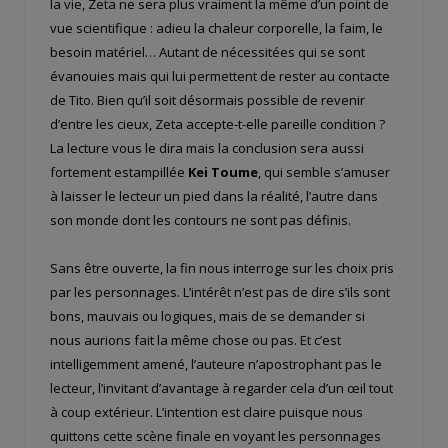
la vie, Zeta ne sera plus vraiment la même d’un point de
vue scientifique : adieu la chaleur corporelle, la faim, le
besoin matériel… Autant de nécessitées qui se sont
évanouies mais qui lui permettent de rester au contacte
de Tito. Bien qu’il soit désormais possible de revenir
d’entre les cieux, Zeta accepte-t-elle pareille condition ?
La lecture vous le dira mais la conclusion sera aussi
fortement estampillée
Kei Toume
, qui semble s’amuser
à laisser le lecteur un pied dans la réalité, l’autre dans
son monde dont les contours ne sont pas définis.
Sans être ouverte, la fin nous interroge sur les choix pris
par les personnages. L’intérêt n’est pas de dire s’ils sont
bons, mauvais ou logiques, mais de se demander si
nous aurions fait la même chose ou pas. Et c’est
intelligemment amené, l’auteure n’apostrophant pas le
lecteur, l’invitant d’avantage à regarder cela d’un œil tout
à coup extérieur. L’intention est claire puisque nous
quittons cette scène finale en voyant les personnages