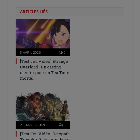
ARTICLES LIÉS
3 AVRIL 2026
0
[Test Jeu Vidéo] Etrange
Overlord : Un casting
d’enfer pour un Tea Time
mortel
21 JANVIER 2026
0
[Test Jeu Vidéo] Octopath
Traveler 0 : du grandiose